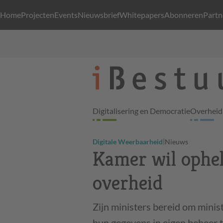
Home
Projecten
Events
Nieuwsbrief
Whitepapers
Abonneren
Partn
Digitalisering en Democratie
Overheid 
|
Digitale Weerbaarheid
Nieuws
Kamer wil ophel
overheid
Zijn ministers bereid om minis
hun gegevens in eigen beheer 