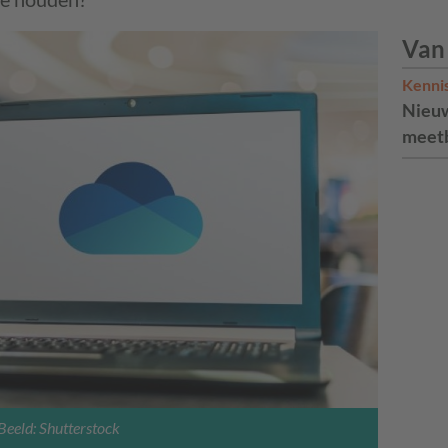
Van
Kenni
Nieuw
meetb
Beeld: Shutterstock