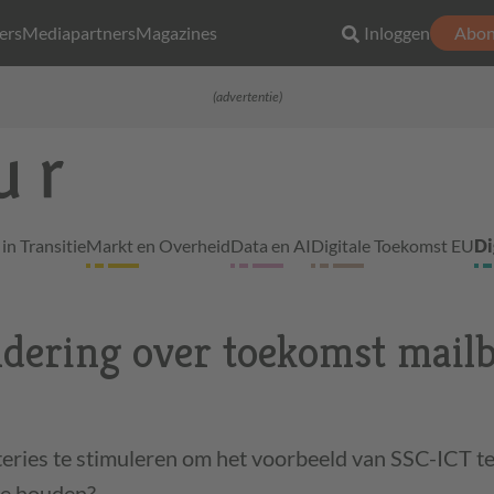
ers
Mediapartners
Magazines
Inloggen
Abon
(advertentie)
in Transitie
Markt en Overheid
Data en AI
Digitale Toekomst EU
Di
dering over toekomst mail
teries te stimuleren om het voorbeeld van SSC-ICT t
te houden?