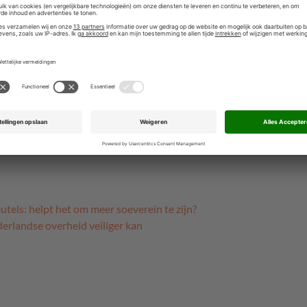
 gebeurd is en zijn we de sjaak', schreef Hubert.
 ministers bereid zijn ministeries te stimuleren om
n hun gegevens in eigen beheer te houden. Ook willen
verheid maakt voor Microsoft-producten en of er hulp
il in eigen beheer willen blijven beheren.
om de vragen te beantwoorden. De kwestie raakt aan
mie en de afhankelijkheid van buitenlandse
eutels: helpt het om meer soeverein te zijn?
rlandse overheid veiliger kan