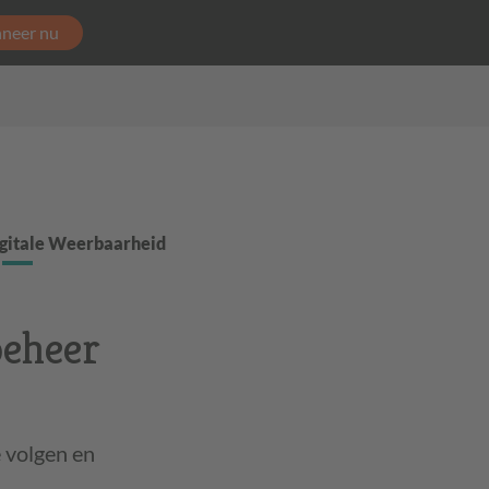
neer nu
gitale Weerbaarheid
beheer
e volgen en