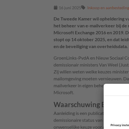
16 juni 2025
Inkoop en aanbestedin
De Tweede Kamer wil opheldering va
het beheer van e-mailverkeer bij de 
Microsoft Exchange 2016 en 2019. D
stopt op 14 oktober 2025, en dat leid
en de beveiliging van overheidsdata.
GroenLinks-PvdA en Nieuw Sociaal C
demissionair ministers Van Weel (Just
Zij willen weten welke keuzes ministe
mailomgeving moeten vernieuwen. Daar
mailverkeer in eigen beheer houdt, of
Microsoft.
Waarschuwing Bert Hub
Aanleiding is een publicatie van bevei
demissionaire status van het kabinet 
onwenselijke keuze voor de cloud. 'Zo