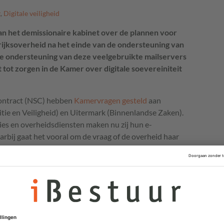
g
,
Digitale veiligheid
n het demissionaire kabinet over de plannen voor
rijksoverheid na het einde van de ondersteuning van
e ondersteuning van deze veelgebruikte mailservers
t tot zorgen in de Kamer over digitale soevereiniteit
ontract (NSC) hebben
Kamervragen gesteld
aan
itie en Veiligheid) en Uitermark (Binnenlandse Zaken).
ries en overheidsdiensten maken nu zij hun e-
bij gaat het vooral om de vraag of de overheid haar
 dat gekozen wordt voor een cloudoplossing van
ert
ligingsexpert Bert Hubert, die waarschuwt dat de
kan leiden tot een makkelijke, maar volgens hem
 constateren we in oktober dat de migratie naar de