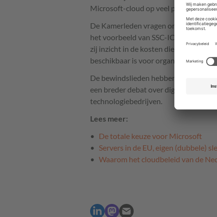
Microsoft-cloud op veel plekken alsnog
De Kamerleden vragen onder meer of de
het voorbeeld van SSC-ICT te volgen e
zij inzicht in de kosten die de rijkso
beschikbaar is voor organisaties die ma
De bewindslieden hebben drie weken 
een breder debat over digitale autono
technologiebedrijven.
Lees meer:
De totale keuze voor Microsoft
Servers in de EU, eigen (dubbele) sl
Waarom het cloudbeleid van de Nede