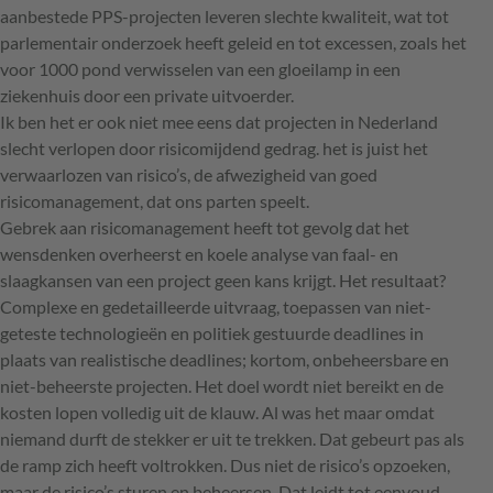
aanbestede PPS-projecten leveren slechte kwaliteit, wat tot
parlementair onderzoek heeft geleid en tot excessen, zoals het
voor 1000 pond verwisselen van een gloeilamp in een
ziekenhuis door een private uitvoerder.
Ik ben het er ook niet mee eens dat projecten in Nederland
slecht verlopen door risicomijdend gedrag. het is juist het
verwaarlozen van risico’s, de afwezigheid van goed
risicomanagement, dat ons parten speelt.
Gebrek aan risicomanagement heeft tot gevolg dat het
wensdenken overheerst en koele analyse van faal- en
slaagkansen van een project geen kans krijgt. Het resultaat?
Complexe en gedetailleerde uitvraag, toepassen van niet-
geteste technologieën en politiek gestuurde deadlines in
plaats van realistische deadlines; kortom, onbeheersbare en
niet-beheerste projecten. Het doel wordt niet bereikt en de
kosten lopen volledig uit de klauw. Al was het maar omdat
niemand durft de stekker er uit te trekken. Dat gebeurt pas als
de ramp zich heeft voltrokken. Dus niet de risico’s opzoeken,
maar de risico’s sturen en beheersen. Dat leidt tot eenvoud,