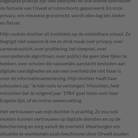
dagelijkse praktijk zijn veel bedrijven en ook enkele overheden
de fantasie van Orwell al ruimschoots gepasseerd. En onze
privacy, ons nieuwste grondrecht, wordt elke dag iets bleker
en fletser.
Mijn oudste dochter zit inmiddels op de middelbare school. Ze
begrijpt niet waarom ik me zo druk maak over privacy, over
cameratoezicht, over profilering, het sleepnet, over
voorspellende algoritmen, over politici die geen idee lijken te
hebben, over scholen die nauwelijks aandacht besteden aan
digitale vaardigheden en aan een overheid die niet klaar is
voor de informatiesamenleving. Mijn dochter haalt haar
schouders op: “ik heb niets te verbergen”. Misschien, heel
misschien dat ze volgend jaar ‘1984’ gaat lezen voor haar
Engelse lijst, of de online samenvatting.
Het vertrouwen van mijn dochter is prachtig. Ze zou ook
moeten kunnen vertrouwen op digitale diensten en op de
bescherming en zorg vanuit de overheid. Waarborgen om
situaties te voorkomen zoals beschreven door Orwell zouden