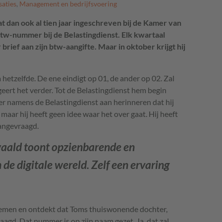
saties
,
Management en bedrijfsvoering
aat dan ook al tien jaar ingeschreven bij de Kamer van
tw-nummer bij de Belastingdienst. Elk kwartaal
brief aan zijn btw-aangifte. Maar in oktober krijgt hij
hetzelfde. De ene eindigt op 01, de ander op 02. Zal
egeert het verder. Tot de Belastingdienst hem begin
r namens de Belastingdienst aan herinneren dat hij
maar hij heeft geen idee waar het over gaat. Hij heeft
angevraagd.
waald
toont opzienbarende en
 de digitale wereld. Zelf een ervaring
temen en ontdekt dat Toms thuiswonende dochter,
gd. Dat nummer is op zijn naam gezet. Ja, dat zal