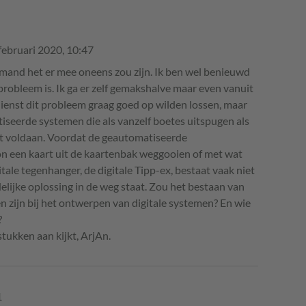
februari 2020, 10:47
niemand het er mee oneens zou zijn. Ik ben wel benieuwd
probleem is. Ik ga er zelf gemakshalve maar even vanuit
ienst dit probleem graag goed op wilden lossen, maar
atiseerde systemen die als vanzelf boetes uitspugen als
t voldaan. Voordat de geautomatiseerde
on een kaart uit de kaartenbak weggooien of met wat
ale tegenhanger, de digitale Tipp-ex, bestaat vaak niet
edelijke oplossing in de weg staat. Zou het bestaan van
n zijn bij het ontwerpen van digitale systemen? En wie
?
tukken aan kijkt, ArjAn.
1