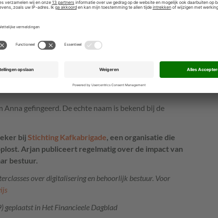
r je op te lossen. Je kunt het vragen, een goede reden
nredelijk en dreigen met een boete helemaal. Zeker als
ls tussen overheid en burger, vinden we dat
niet. Maar je hoeft de wet niet eens te kennen om te
.
contact opgenomen met de ondernemer,
n weten dat de fout is hersteld. Echt heel netjes, liet
m Anna gefingeerd. De echte naam is bekend bij de
eker bij
Stichting Kafkabrigade
, een organisatie die
lost. Arjan publiceert regelmatig over de impact van
ar bestuur.
rclasses over digitalisering en behoorlijk bestuur. Voor
ijs
 geplaatst in Het Financieele Dagblad