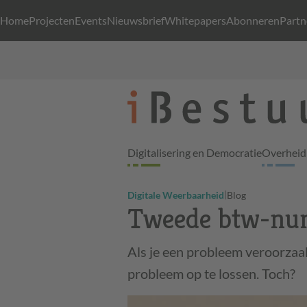
Home
Projecten
Events
Nieuwsbrief
Whitepapers
Abonneren
Partn
Digitalisering en Democratie
Overheid 
|
Digitale Weerbaarheid
Blog
Tweede btw-n
Als je een probleem veroorzaakt
probleem op te lossen. Toch?