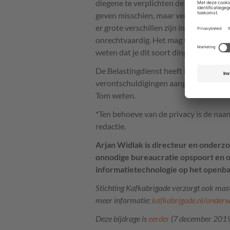
diegene te verplichten de gevolgen voo
geven misschien, maar verplichten is o
er grote verschillen zijn in macht, zoa
onrechtvaardig. Het mag wettelijk ook 
weten dat je dit soort dingen niet doet
De Belastingdienst heeft in reactie 
verontschuldigingen aangeboden en late
Tom weten.
*Ten behoeve van de privacy is de naa
redactie.
Arjan Widlak is directeur en onderzo
onnodige bureaucratie opspoort en op
informatietechnologie op het openba
Stichting Kafkabrigade verzorgt ook maste
meer informatie:
kafkabrigade.nl/onderw
Deze bijdrage is
eerder
(7 december 2019)