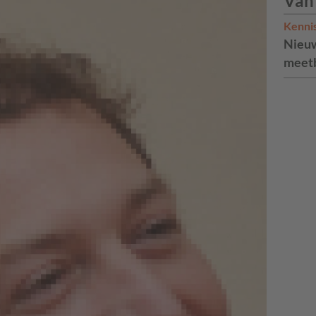
Van
Kenni
Nieuw
meetb