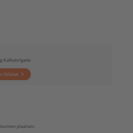
ng Kafkabrigade
an Widlak
e kunnen plaatsen.