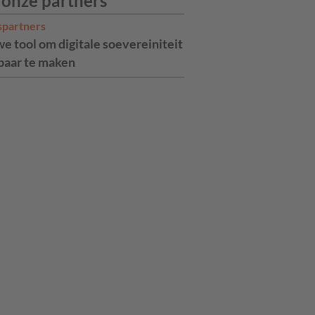
 onze partners
spartners
e tool om digitale soevereiniteit
aar te maken