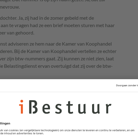
e mevrouw.
dochter. Ja, zij had in de zomer gebeld met de
an te vragen had ze een brief moeten sturen met haar
eer van gehoord.
ienst adviseren ze hem naar de Kamer van Koophandel
deren. Bij de Kamer van Koophandel vertellen ze echter
ver zijn btw-nummers gaat. Zij kunnen ze niet zien, laat
de Belastingdienst ervan overtuigd dat zij over de btw-
rwijderen, maar daarvoor moet Tom wel een brief
oh ja, Tom zit nu in de ‘coulanceregeling’, want voor
angifte gedaan. Snelle actie is gewenst, want anders
en van zijn verzoek kan nog wel even duren, dus mogelijk
h aangifte doen.
n bij iedereen met enige opvoeding. Als iemand een
s het gebruikelijk om sorry te zeggen, in plaats van