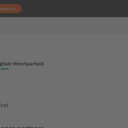
neer nu
gitale Weerbaarheid
 het