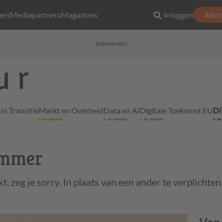
ers
Mediapartners
Magazines
Inloggen
Abon
(advertentie)
in Transitie
Markt en Overheid
Data en AI
Digitale Toekomst EU
Di
ummer
, zeg je sorry. In plaats van een ander te verplichten