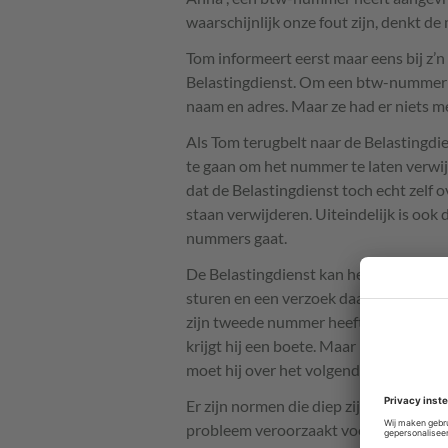
waarschijnlijk onze fout zijn, denkt d
Tom informeert eerst maar eens bij z’n 
Belastingdienst. Om een btw-nummer a
naam en adres. Maar ze had er niets m
Als Tom terugbelt naar de Belastingd
te gaan om het nummer te laten verwij
dat de Belastingdienst toch echt zelf o
staan verwijderen. Uiteindelijk is ook 
nummers gaat.
De Belastingdienst kan het nummer ve
sturen en een verzoek daartoe doen. En 
zijn tweede nummer heeft hij te laat a
krijgt hij een boete. Maar het verwerk
moet hij over het volgend kwartaal toc
Er zijn normen die diep zijn ingebakke
probleem veroorzaakt voor een ander, i