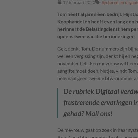
12 februari 2020
Sectoren en organi
Tom heeft al jaren een bedrijf. Hij st
Koophandel en heeft even lang een b
herinnert de Belastingdienst hem per 
opeens twee van die herinneringen.
Gek, denkt Tom. De nummers zijn bijna 
wel een vergissing zijn, denkt hij en n
november belt. Een mevrouw wil hem e
aangifte moet doen. Netjes, vindt Tom, 
helemaal geen tweede btw-nummer a
De rubriek
Digitaal verd
frustrerende ervaringen in
gehad? Mail ons!
De mevrouw gaat op zoek in haar sys
Anna*, een btw-nummer heeft aangevraa