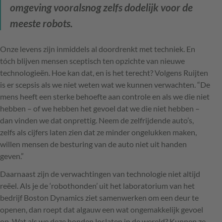
omgeving vooralsnog zelfs dodelijk voor de
meeste robots.
Onze levens zijn inmiddels al doordrenkt met techniek. En
tóch blijven mensen sceptisch ten opzichte van nieuwe
technologieën. Hoe kan dat, en is het terecht? Volgens Ruijten
is er scepsis als we niet weten wat we kunnen verwachten. “De
mens heeft een sterke behoefte aan controle en als we die niet
hebben – of we hebben het gevoel dat we die niet hebben –
dan vinden we dat onprettig. Neem de zelfrijdende auto’s,
zelfs als cijfers laten zien dat ze minder ongelukken maken,
willen mensen de besturing van de auto niet uit handen
geven.”
Daarnaast zijn de verwachtingen van technologie niet altijd
reëel. Als je de ‘robothonden’ uit het laboratorium van het
bedrijf Boston Dynamics ziet samenwerken om een deur te
openen, dan roept dat algauw een wat ongemakkelijk gevoel
op. Wat als we deze honden loslaten in de wereld? Kunnen ze