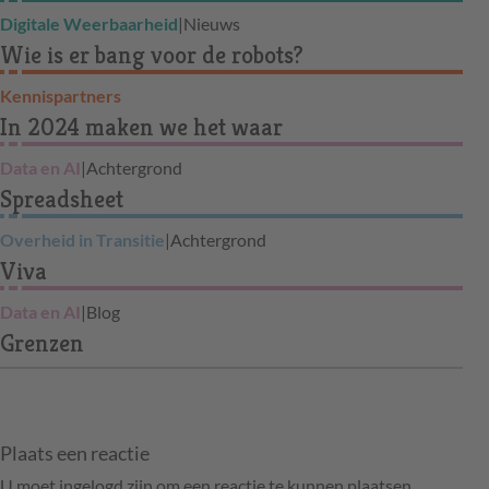
Digitale Weerbaarheid
|
Nieuws
Wie is er bang voor de robots?
Kennispartners
In 2024 maken we het waar
Data en AI
|
Achtergrond
Spreadsheet
Overheid in Transitie
|
Achtergrond
Viva
Data en AI
|
Blog
Grenzen
Plaats een reactie
U moet ingelogd zijn om een reactie te kunnen plaatsen.