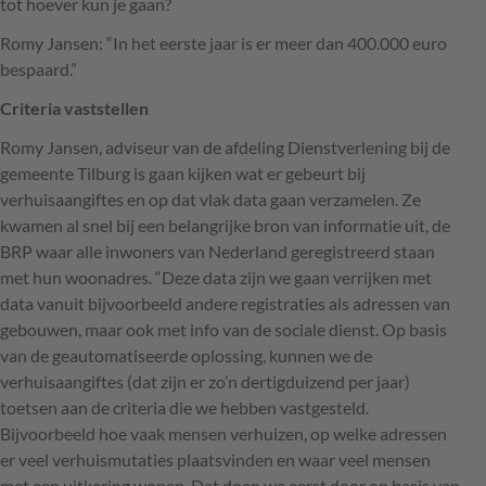
tot hoever kun je gaan?
Romy Jansen: “In het eerste jaar is er meer dan 400.000 euro
bespaard.”
Criteria vaststellen
Romy Jansen, adviseur van de afdeling Dienstverlening bij de
gemeente Tilburg is gaan kijken wat er gebeurt bij
verhuisaangiftes en op dat vlak data gaan verzamelen. Ze
kwamen al snel bij een belangrijke bron van informatie uit, de
BRP
waar alle inwoners van Nederland geregistreerd staan
met hun woonadres. “Deze data zijn we gaan verrijken met
data vanuit bijvoorbeeld andere registraties als adressen van
gebouwen, maar ook met info van de sociale dienst. Op basis
van de geautomatiseerde oplossing, kunnen we de
verhuisaangiftes (dat zijn er zo’n dertigduizend per jaar)
toetsen aan de criteria die we hebben vastgesteld.
Bijvoorbeeld hoe vaak mensen verhuizen, op welke adressen
er veel verhuismutaties plaatsvinden en waar veel mensen
met een uitkering wonen. Dat doen we eerst door op basis van