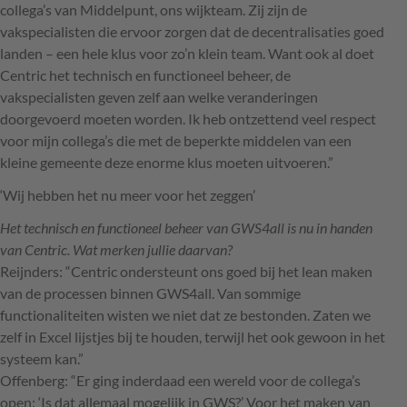
collega’s van Middelpunt, ons wijkteam. Zij zijn de
vakspecialisten die ervoor zorgen dat de decentralisaties goed
landen – een hele klus voor zo’n klein team. Want ook al doet
Centric het technisch en functioneel beheer, de
vakspecialisten geven zelf aan welke veranderingen
doorgevoerd moeten worden. Ik heb ontzettend veel respect
voor mijn collega’s die met de beperkte middelen van een
kleine gemeente deze enorme klus moeten uitvoeren.”
‘Wij hebben het nu meer voor het zeggen’
Het technisch en functioneel beheer van GWS4all is nu in handen
van Centric. Wat merken jullie daarvan?
Reijnders: “Centric ondersteunt ons goed bij het lean maken
van de processen binnen GWS4all. Van sommige
functionaliteiten wisten we niet dat ze bestonden. Zaten we
zelf in Excel lijstjes bij te houden, terwijl het ook gewoon in het
systeem kan.”
Offenberg: “Er ging inderdaad een wereld voor de collega’s
open: ‘Is dat allemaal mogelijk in
GWS
?’ Voor het maken van