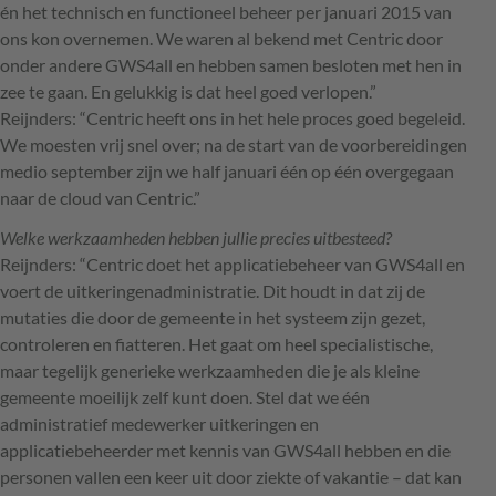
én het technisch en functioneel beheer per januari 2015 van
ons kon overnemen. We waren al bekend met Centric door
onder andere GWS4all en hebben samen besloten met hen in
zee te gaan. En gelukkig is dat heel goed verlopen.”
Reijnders: “Centric heeft ons in het hele proces goed begeleid.
We moesten vrij snel over; na de start van de voorbereidingen
medio september zijn we half januari één op één overgegaan
naar de cloud van Centric.”
Welke werkzaamheden hebben jullie precies uitbesteed?
Reijnders: “Centric doet het applicatiebeheer van GWS4all en
voert de uitkeringenadministratie. Dit houdt in dat zij de
mutaties die door de gemeente in het systeem zijn gezet,
controleren en fiatteren. Het gaat om heel specialistische,
maar tegelijk generieke werkzaamheden die je als kleine
gemeente moeilijk zelf kunt doen. Stel dat we één
administratief medewerker uitkeringen en
applicatiebeheerder met kennis van GWS4all hebben en die
personen vallen een keer uit door ziekte of vakantie – dat kan