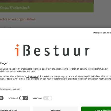
Beeld: Shutterstock
ectoren en organisaties
erstock
joen euro beschikbaar voor het onderhouden van
op ‘tot een structureel bedrag van 58,7 miljoen euro
 dit bedrag gaat naar het ondersteunen van het fysieke
bibliotheken. In de afgelopen tien jaar is het aantal
 locaties. Hierdoor zouden ze niet meer voor iedereen
 zijn.
en is in de afgelopen periode een grote vlucht genomen,
u wil deze functie versterken. Daarvoor is een
nodig, waaraan zij samen met de Koninklijke Bibliotheek
 jaarlijks 5 miljoen euro voor beschikbaar, en in 2023
ljoen euro.