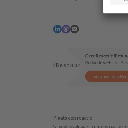
Over Redactie iBestu
Redactie website iBe
Lees meer van Red
Plaats een reactie
U moet ingelogd zijn om een reactie t