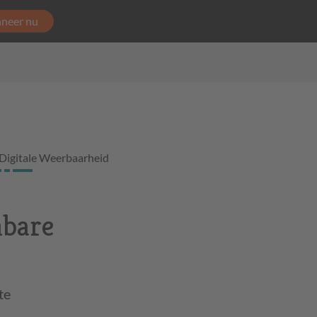
neer nu
Digitale Weerbaarheid
nbare
te