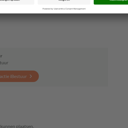
ur
stuur
actie iBestuur
e kunnen plaatsen.