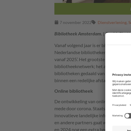
7 november 2022
Dienstverlening
,
S
Bibliotheek Amsterdam. | Beeld: Shutt
Vanaf volgend jaar is er bijna 30 mil
Nederlandse bibliotheken en dat loopt 
vanaf 2025’. Het grootste gedeelte van
bibliotheeknetwerk; het aantal fysieke 
bibliotheken gedaald van 843 naar 744
binnen een redelijke afstand bereikbaar
Online bibliotheek
De ontwikkeling van online bibliothek
mede door corona. Staatssecretaris Usl
innovatieve landelijke infrastructuur 
en andere partners gaat werken. Hier is
en 2024 nog een extra bedrag van 8 mi