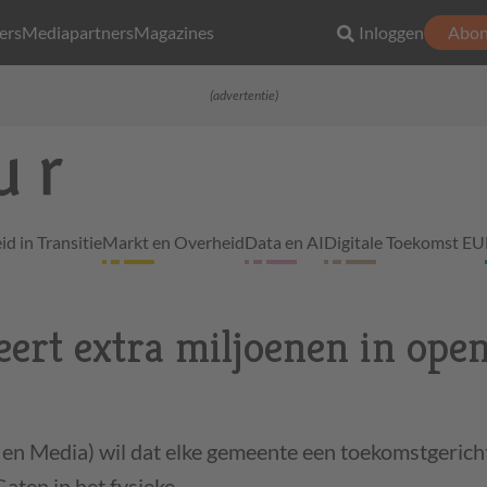
ers
Mediapartners
Magazines
Inloggen
Abon
(advertentie)
d in Transitie
Markt en Overheid
Data en AI
Digitale Toekomst EU
eert extra miljoenen in ope
r en Media) wil dat elke gemeente een toekomstgerich
Gaten in het fysieke…