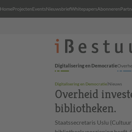
Home
Projecten
Events
Nieuwsbrief
Whitepapers
Abonneren
Partn
Digitalisering en Democratie
Overhei
|
Digitalisering en Democratie
Nieuws
Overheid invest
bibliotheken.
Staatssecretaris Uslu (Cultuu
bibliotheekvoorziening heeft. 