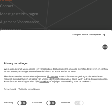
Contact
Meest gestelde vragen
Algemene Voorwaarden
Abonnement
Adverteren
Colofon
Nieuwsbrief
Privacyinstellingen