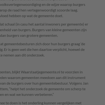
e volksvertegenwoordiging en de wijze waarop burgers
arop de raad hen vertegenwoordigt scoorde laag.
nvloed hebben op wat de gemeente doet.
at schaal (in casu het aantal inwoners per gemeente) er
denheid van burgers. Burgers van kleine gemeenten zijn
 dan burgers van grotere gemeenten.
dat gemeentebesturen zich door hun burgers graag ‘de
ig. Er is geen wet die hen daartoe verplicht, hoewel de
te nemen aan dit onderzoek.
nten, blijkt Waarstaatjegemeente.nl te voorzien in
 reden waarom gemeenten meedoen aan dit instrument
g van de burgers over hun gemeentebestuur. Volgens Jan
ttem, “helpt het onderzoek de gemeente om scherp te
ken en wat we kunnen verbeteren.”
e te doen is het onderling kunnen vergelijken met