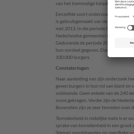
van het toenmalige totaalaantal Neder
Eenzelfde soort onderzoek is uitgevoe
is gebruikgemaakt van de uitkomsten
met 2013. In die periode hebben 240 
Nederlandse gemeenten in 2013 (408),
Gedurende de periode 2010 tot en me
hun oordeel gegeven. Daarmee is het 
100.000 burgers.
Constateringen
Naar aanleiding van zijn onderzoek he
geven burgers in hun rol van klant e
voldoende. Geen enkele van de 240 d
score gekregen. Verder zijn de Nederl
Bovendien zijn ze zeer tevreden over 
Tevredenheid in redelijke mate is er 
sprake van tevredenheid in een groot a
(kleine) onvoldoendes op specifieke on