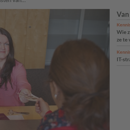
Van
Kenni
Wie zi
ze te
Kenni
IT-str