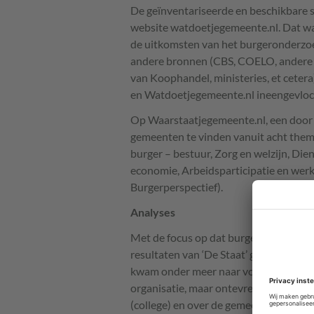
De geïnventariseerde en beschikbare 
website watdoetjegemeente.nl. Dat was
de uitkomsten van het burgeronderzoe
andere bronnen (
CBS
,
COELO
, ander
van Koophandel, ministeries, et ceter
en Watdoetjegemeente.nl ineengevloc
Op Waarstaatjegemeente.nl, een doo
gemeenten te vinden vanuit acht them
burger – bestuur, Zorg en welzijn, Dien
economie, Arbeidsparticipatie en wer
Burgerperspectief).
Analyses
Met de focus op dat burgerperspectie
resultaten van ‘De Staat’ geanalyseerd
kwam onder meer naar voren dat burg
organisatie, maar ontevreden waren o
(college) en over de gemeenteraden.