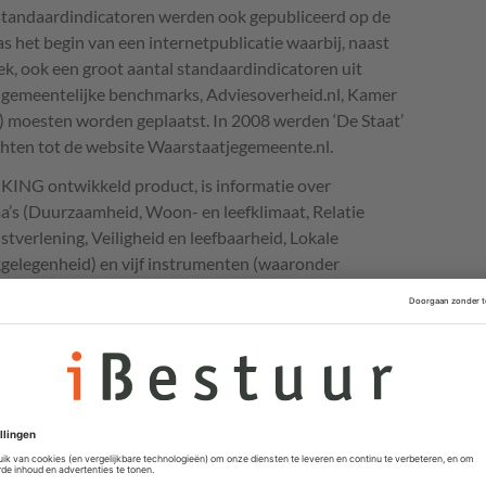
standaardindicatoren werden ook gepubliceerd op de
 het begin van een internetpublicatie waarbij, naast
k, ook een groot aantal standaardindicatoren uit
e gemeentelijke benchmarks, Adviesoverheid.nl, Kamer
a) moesten worden geplaatst. In 2008 werden ‘De Staat’
hten tot de website Waarstaatjegemeente.nl.
r
KING
ontwikkeld product, is informatie over
a’s (Duurzaamheid, Woon- en leefklimaat, Relatie
stverlening, Veiligheid en leefbaarheid, Lokale
kgelegenheid) en vijf instrumenten (waaronder
f hebben Klaas Abma en Arno Korsten in 2009 de
 voor de jaren 2005 tot en met 2007. Uit die analyse
ers tevreden waren over hun gemeentebestuur en de
ver de politieke component van hun dagelijks bestuur
 Tussen 2005 en 2007 namen 152 gemeenten (35 procent