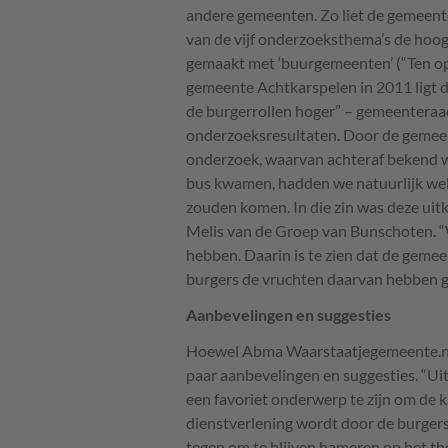
andere gemeenten. Zo liet de gemeente 
van de vijf onderzoeksthema’s de hoog
gemaakt met ‘buurgemeenten’ (“Ten op
gemeente Achtkarspelen in 2011 ligt de
de burgerrollen hoger” – gemeenteraad
onderzoeksresultaten. Door de gemeen
onderzoek, waarvan achteraf bekend we
bus kwamen, hadden we natuurlijk wel
zouden komen. In die zin was deze uit
Melis van de Groep van Bunschoten. “W
hebben. Daarin is te zien dat de gemee
burgers de vruchten daarvan hebben g
Aanbevelingen en suggesties
Hoewel Abma Waarstaatjegemeente.nl e
paar aanbevelingen en suggesties. “Ui
een favoriet onderwerp te zijn om de k
dienstverlening wordt door de burgers
tegen om te blijven hameren op het th