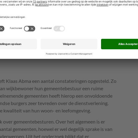
landse gemeenten) deel aan ‘De Staat’.
rd in 2014. In deze studie, uitgevoerd door Klaas Abma,
 van deelnemende gemeenten over de jaren 2010 tot en
gemeenten, 59 procent van het totaalaantal
 deelgenomen aan het instrument Burgerperspectief.
t 2013 hebben gemiddeld 500 burgers per gemeente
onderzoek uit 2014 gebaseerd op de mening van ruim
eft Klaas Abma een aantal constateringen opgesteld. Zo
n van wijkbewoner hun gemeentebestuur een ruime
eelnemende gemeenten heeft hierop een onvoldoende
andse burgers zeer tevreden over de dienstverlening.
de kwaliteit van hun woon- en leefomgeving.
ook over gemeentebesturen. Over het algemeen is er
antal gemeenten, hoewel er wel degelijk sprake is van
derwerpen. Uit het onderzoek blijkt dat er