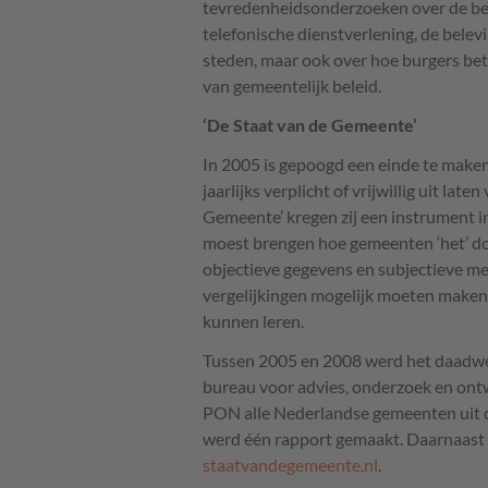
tevredenheidsonderzoeken over de beh
telefonische dienstverlening, de belevi
steden, maar ook over hoe burgers bet
van gemeentelijk beleid.
‘De Staat van de Gemeente’
In 2005 is gepoogd een einde te make
jaarlijks verplicht of vrijwillig uit la
Gemeente’ kregen zij een instrument i
moest brengen hoe gemeenten ‘het’ d
objectieve gegevens en subjectieve me
vergelijkingen mogelijk moeten maken
kunnen leren.
Tussen 2005 en 2008 werd het daadwe
bureau voor advies, onderzoek en ontw
PON
alle Nederlandse gemeenten uit d
werd één rapport gemaakt. Daarnaast 
staatvandegemeente.nl
.