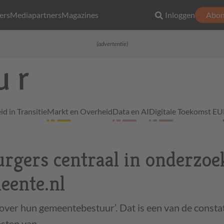
ers
Mediapartners
Magazines
Inloggen
Abon
(advertentie)
d in Transitie
Markt en Overheid
Data en AI
Digitale Toekomst EU
rgers centraal in onderzoe
eente.nl
n over hun gemeentebestuur’. Dat is een van de consta
msten van…