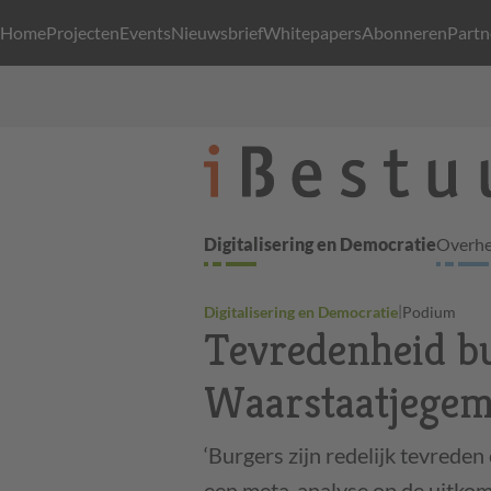
Home
Projecten
Events
Nieuwsbrief
Whitepapers
Abonneren
Partn
Digitalisering en Democratie
Overhei
|
Digitalisering en Democratie
Podium
Tevredenheid bu
Waarstaatjegem
‘Burgers zijn redelijk tevrede
een meta-analyse op de uitko