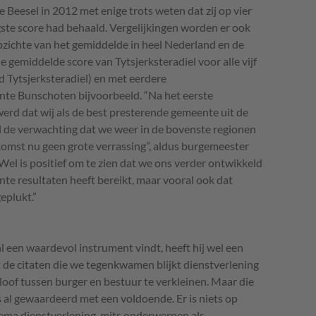
Beesel in 2012 met enige trots weten dat zij op vier
ste score had behaald. Vergelijkingen worden er ook
zichte van het gemiddelde in heel Nederland en de
 gemiddelde score van Tytsjerksteradiel voor alle vijf
 Tytsjerksteradiel) en met eerdere
te Bunschoten bijvoorbeeld. “Na het eerste
rd dat wij als de best presterende gemeente uit de
 de verwachting dat we weer in de bovenste regionen
komst nu geen grote verrassing”, aldus burgemeester
el is positief om te zien dat we ons verder ontwikkeld
nte resultaten heeft bereikt, maar vooral ook dat
eplukt.”
en waardevol instrument vindt, heeft hij wel een
t de citaten die we tegenkwamen blijkt dienstverlening
loof tussen burger en bestuur te verkleinen. Maar die
 al gewaardeerd met een voldoende. Er is niets op
ema dienstverlening, mits onderwerpen als