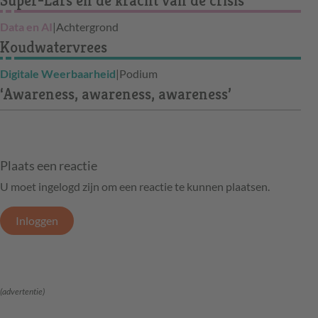
Super-Lars en de kracht van de crisis
Data en AI
|
Achtergrond
Koudwatervrees
Digitale Weerbaarheid
|
Podium
‘Awareness, awareness, awareness’
Plaats een reactie
U moet ingelogd zijn om een reactie te kunnen plaatsen.
Inloggen
(advertentie)