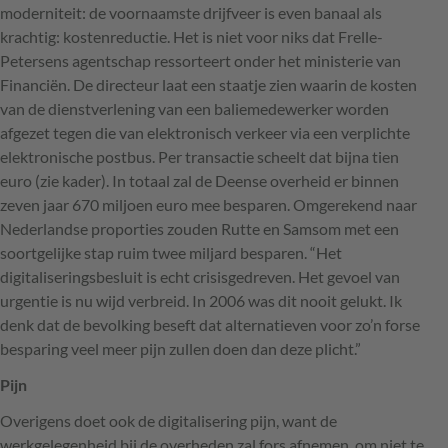
moderniteit: de voornaamste drijfveer is even banaal als
krachtig: kostenreductie. Het is niet voor niks dat Frelle-
Petersens agentschap ressorteert onder het ministerie van
Financiën. De directeur laat een staatje zien waarin de kosten
van de dienstverlening van een baliemedewerker worden
afgezet tegen die van elektronisch verkeer via een verplichte
elektronische postbus. Per transactie scheelt dat bijna tien
euro (zie kader). In totaal zal de Deense overheid er binnen
zeven jaar 670 miljoen euro mee besparen. Omgerekend naar
Nederlandse proporties zouden Rutte en Samsom met een
soortgelijke stap ruim twee miljard besparen. “Het
digitaliseringsbesluit is echt crisisgedreven. Het gevoel van
urgentie is nu wijd verbreid. In 2006 was dit nooit gelukt. Ik
denk dat de bevolking beseft dat alternatieven voor zo’n forse
besparing veel meer pijn zullen doen dan deze plicht.”
Pijn
Overigens doet ook de digitalisering pijn, want de
werkgelegenheid bij de overheden zal fors afnemen, om niet te