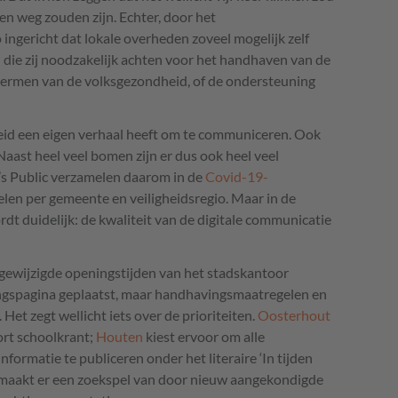
en weg zouden zijn. Echter, door het
 ingericht dat lokale overheden zoveel mogelijk zelf
ie zij noodzakelijk achten voor het handhaven van de
chermen van de volksgezondheid, of de ondersteuning
heid een eigen verhaal heeft om te communiceren. Ook
aast heel veel bomen zijn er dus ook heel veel
’s Public verzamelen daarom in de
Covid-19-
len per gemeente en veiligheidsregio. Maar in de
dt duidelijk: de kwaliteit van de digitale communicatie
gewijzigde openingstijden van het stadskantoor
ingspagina geplaatst, maar handhavingsmaatregelen en
Het zegt wellicht iets over de prioriteiten.
Oosterhout
ort schoolkrant;
Houten
kiest ervoor om alle
formatie te publiceren onder het literaire ‘In tijden
maakt er een zoekspel van door nieuw aangekondigde