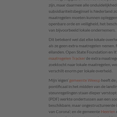
zijn, maar daarmee alle onduidelijkhed
subsidiariteitsbeginsel is Nederland zo
maatregelen moeten kunnen opleggen d
openbare orde en veiligheid, het bes
van bijvoorbeeld lokale ondernemers.
Dit betekent wel dat elke lokale over
als ze geen extra maatregelen nemen. N
eilanden. Open State Foundation en It
maatregelen Tracker
de extra maatrege
zoektocht naar lokale maatregelen, wor
verschilt enorm per lokale overheid.
Mijn ‘eigen’
gemeente Weesp
heeft de 
pontificaal in het midden van de land
steunregelingen staan dieper verstopt. 
(
PDF
) werkte ondertussen aan een so
beschikbare, maar ongestructureerde in
van Corona’; en de gemeente
Heerlen