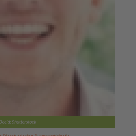
Beeld: Shutterstock
g
,
Dienstverlening
,
Burgerparticipatie