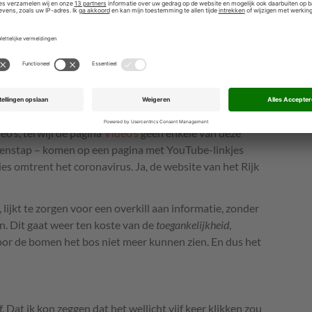
t feit dat de link
‘Communicatiemiddelen’
verwijst
eo’s, terwijl de pagina
Video’s
geen enkele van deze
ussenstap – komen op een pagina met YouTube-linkjes
s omtrent het coronavirus. Ja, de website van het Rijk
, lijkt te zorgen voor een overkill aan informatie, zonder
ijn. Dit gaat weer ten koste van de
toegankelijkheid
,
door de bomen het bos niet meer kunnen zien. En dus het
f. Dat ik kon zeggen dat het wellicht vijf keer klikken zou