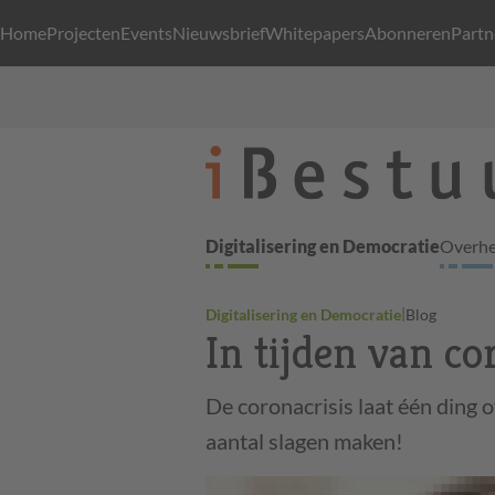
Home
Projecten
Events
Nieuwsbrief
Whitepapers
Abonneren
Partn
Digitalisering en Democratie
Overhei
|
Digitalisering en Democratie
Blog
In tijden van cor
De coronacrisis laat één ding o
aantal slagen maken!