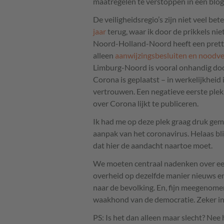
maatregelen te verstoppen in een blog
De veiligheidsregio’s zijn niet veel b
jaar
terug, waar ik door de prikkels ni
Noord-Holland-Noord heeft een pretti
alleen
aanwijzingsbesluiten en noodv
Limburg-Noord is vooral onhandig do
Corona is geplaatst – in werkelijkheid i
vertrouwen. Een negatieve eerste plek 
over Corona lijkt te publiceren.
Ik had me op deze plek graag druk ge
aanpak van het coronavirus. Helaas bli
dat hier de aandacht naartoe moet.
We moeten centraal nadenken over ee
overheid op dezelfde manier nieuws e
naar de bevolking. En, fijn meegenomen,
waakhond van de democratie. Zeker in 
PS: Is het dan alleen maar slecht? Ne