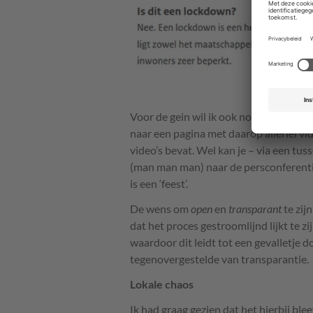
Voor de gein wil ik ook nog wijzen op he
naar een pagina met daarop allerlei vid
video’s bevat. Wel kan je – via een t
(man man man) naar de persconferentie
is een ‘feest’.
De wens om
open
en
transparant
te zijn
dat het proces gestroomlijnd lijkt te z
waardoor dit leidt tot een gevalletje 
tegenovergestelde van transparantie.
Lokale chaos
Ik had graag gezien dat het hierbij blee