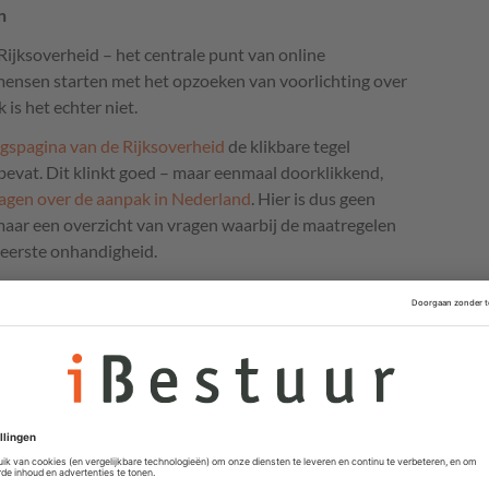
n
ijksoverheid – het centrale punt van online
 mensen starten met het opzoeken van voorlichting over
 is het echter niet.
gspagina van de Rijksoverheid
de klikbare tegel
bevat. Dit klinkt goed – maar eenmaal doorklikkend,
ragen over de aanpak in Nederland
. Hier is dus geen
maar een overzicht van vragen waarbij de maatregelen
 eerste onhandigheid.
spagina. Via de tegel
‘Coronavirus Covid-19’
kom ik op
 coronavirus en veelgestelde vragen’
. Super, wel een
heeft gepubliceerd, staat er alleen niet op. Onhandigheid
d op de veelgestelde vragen dat de Nederlandse aanpak
eitelijk juist zijn, maar zo intelligent als de lockdown cq.
et. De is geen onhandigheid drie – dit is ondoordacht.