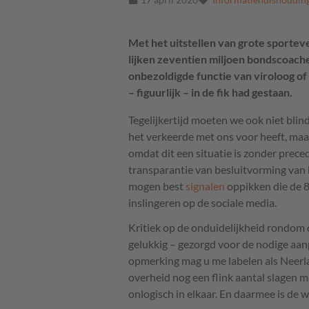
Met het uitstellen van grote sporte
lijken zeventien miljoen bondscoache
onbezoldigde functie van viroloog of 
– figuurlijk – in de fik had gestaan.
Tegelijkertijd moeten we ook niet bli
het verkeerde met ons voor heeft, maa
omdat dit een situatie is zonder prec
transparantie van besluitvorming van b
mogen best
signalen
oppikken die de 8
inslingeren op de sociale media.
Kritiek op de onduidelijkheid rondom
gelukkig – gezorgd voor de nodige aa
opmerking mag u me labelen als Neerla
overheid nog een flink aantal slagen 
onlogisch in elkaar. En daarmee is de w