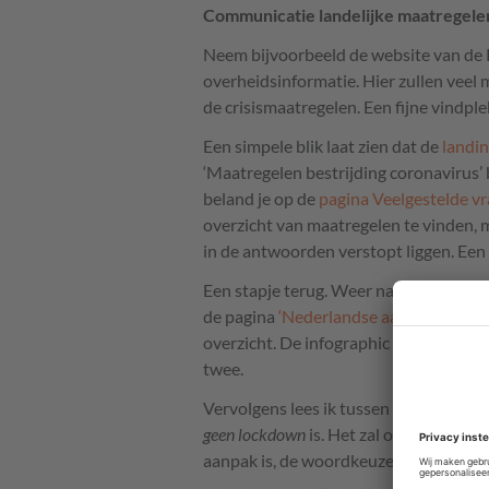
Communicatie landelijke maatregele
Neem bijvoorbeeld de website van de R
overheidsinformatie. Hier zullen veel
de crisismaatregelen. Een fijne vindplek
Een simpele blik laat zien dat de
landin
‘Maatregelen bestrijding coronavirus’ 
beland je op de
pagina Veelgestelde v
overzicht van maatregelen te vinden, 
in de antwoorden verstopt liggen. Een
Een stapje terug. Weer naar de landing
de pagina
‘Nederlandse aanpak van het
overzicht. De infographic die het Rijk 
twee.
Vervolgens lees ik tussen de antwoor
geen lockdown
is. Het zal ongetwijfeld f
aanpak is, de woordkeuze erover dus ni