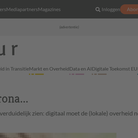
ers
Mediapartners
Magazines
Inloggen
Abon
(advertentie)
d in Transitie
Markt en Overheid
Data en AI
Digitale Toekomst EU
ona...
verduidelijk zien: digitaal moet de (lokale) overheid n