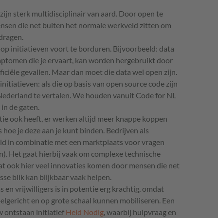
ijn sterk multidisciplinair van aard. Door open te
nsen die net buiten het normale werkveld zitten om
dragen.
op initiatieven voort te borduren. Bijvoorbeeld: data
mptomen die je ervaart, kan worden hergebruikt door
iciële gevallen. Maar dan moet die data wel open zijn.
initiatieven: als die op basis van open source code zijn
 Nederland te vertalen. We houden vanuit Code for NL
in de gaten.
ie ook heeft, er werken altijd meer knappe koppen
s hoe je deze aan je kunt binden. Bedrijven als
ld in combinatie met een marktplaats voor vragen
). Het gaat hierbij vaak om complexe technische
 dat ook hier veel innovaties komen door mensen die net
se blik kan blijkbaar vaak helpen.
 en vrijwilligers is in potentie erg krachtig, omdat
doelgericht en op grote schaal kunnen mobiliseren. Een
 ontstaan initiatief
Held Nodig
, waarbij hulpvraag en