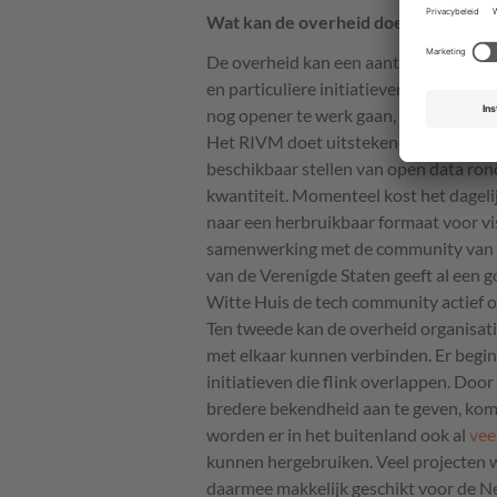
Wat kan de overheid doen?
De overheid kan een aantal zaken doen
en particuliere initiatieven beter te 
nog opener te werk gaan, zodat actiev
Het
RIVM
doet uitstekend werk, maar 
beschikbaar stellen van open data rond
kwantiteit. Momenteel kost het dageli
naar een herbruikbaar formaat voor vi
samenwerking met de community van dev
van de Verenigde Staten geeft al een 
Witte Huis de tech community actief 
Ten tweede kan de overheid organisati
met elkaar kunnen verbinden. Er begin
initiatieven die flink overlappen. Doo
bredere bekendheid aan te geven, kome
worden er in het buitenland ook al
vee
kunnen hergebruiken. Veel projecten w
daarmee makkelijk geschikt voor de N