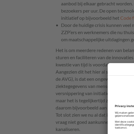
aanbod bij elkaar gebracht worden. 
bezoekers per uur. De open technol
initiatief op bijvoorbeeld het
Code f
Door de huidige crisis kunnen veel 
ZZP’ers en werknemers die nu thuis z
om maatschappelijke uitdagingen ge
Het is om meerdere redenen van belang
sturen en faciliteren van de innovatie
kwestie van tijd is voordat commerciële
Aangezien dit het hier al snel om med
de
AVG
), is dat een ongewenste situa
ziektegegevens van mensen in handen kr
versnippering van initiatieven. Dat is t
maar het is tegelijkertijd zonde als e
daarom bijvoorbeeld aan een Nederl
Tot slot zien we nu al dat initiatieve
vraag niet goed aankunnen. Een actieve
kanaliseren.