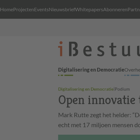
Home
Projecten
Events
Nieuwsbrief
Whitepapers
Abonneren
Partn
Digitalisering en Democratie
Overhei
|
Digitalisering en Democratie
Podium
Open innovatie 
Mark Rutte zegt het helder: “D
echt met 17 miljoen mensen d