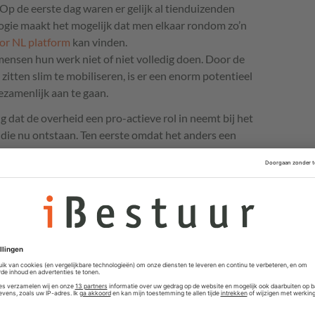
Op de eerste dag waren er gelijk al tienduizenden
ogie maakt het mogelijk dat men elkaar rondom zo’n
or NL platform
kan vinden.
mensen hun werk niet of niet volledig doen. Door de
itten slim te mobiliseren, is er een enorm potentieel
zamenlijk aan te gaan.
 dat de overheid een pro-actieve rol in neemt bij het
s die nu ontstaan. Ten eerste omdat het anders een
 partijen in het gat springen dat er nu ontstaat.
ische persoonsgegevens (“bijzondere” gegevens volgens
tie. We willen liever niet dat Facebook nog meer
ijgt, lijkt me. Ten tweede zien we nu een
en dele prima, want zo gaat het bij snelle innovatie,
r te veel dubbel werk gedaan wordt. Code for NL werkt
andse
toevoeging op het Coronavirus Tech Handbook
.
n die goed werken, overstroomd worden doordat ze de
 rol vanuit de overheid kan de energie beter