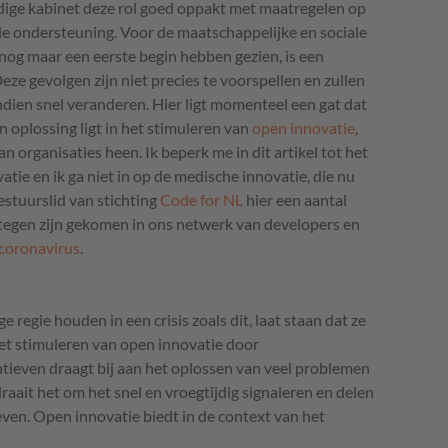
dige kabinet deze rol goed oppakt met maatregelen op
le ondersteuning. Voor de maatschappelijke en sociale
nog maar een eerste begin hebben gezien, is een
ze gevolgen zijn niet precies te voorspellen en zullen
en snel veranderen. Hier ligt momenteel een gat dat
n oplossing ligt in het stimuleren van
open innovatie
,
 organisaties heen. Ik beperk me in dit artikel tot het
atie en ik ga niet in op de medische innovatie, die nu
bestuurslid van stichting
Code for NL
hier een aantal
 tegen zijn gekomen in ons netwerk van developers en
coronavirus
.
 regie houden in een crisis zoals dit, laat staan dat ze
Het stimuleren van open innovatie door
atieven draagt bij aan het oplossen van veel problemen
raait het om het snel en vroegtijdig signaleren en delen
even. Open innovatie biedt in de context van het