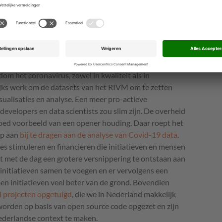
 om de innovatie vanuit maatschappelijke organisaties
ondersteunen en stimuleren. Ten eerste kan de overheid
e burgers makkelijker kunnen helpen. Een voorbeeld.
het zou goed zijn als ze meer aandacht gaven aan het
om het coronavirus, zowel in kwaliteit als in
jks werk om de datasets van het
RIVM
om te zetten
sualisaties en analyse. Een meer pro-actieve
elopers en data scientists zou slim zijn. De overheid
goed voorbeeld van een opener houding. Daar roept het
op aan
bij te dragen aan de analyse van Covid-19 data
.
es stimuleren en financieren die initiatieven en mensen
t met de dag een grotere versnippering te ontstaan aan
r initiatieven samen te voegen en er vervolgens een
n initiatieven veel beter van de grond. Bovendien
l projecten opgetuigd
, die we in Nederland makkelijk
orden op basis van open source code opgezet en zijn
ederlandse context te maken.