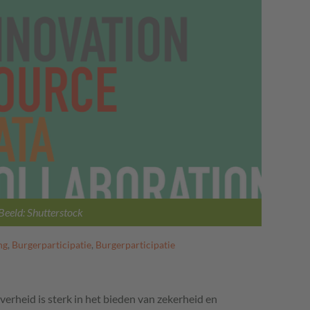
Beeld: Shutterstock
ng
,
Burgerparticipatie
,
Burgerparticipatie
erheid is sterk in het bieden van zekerheid en