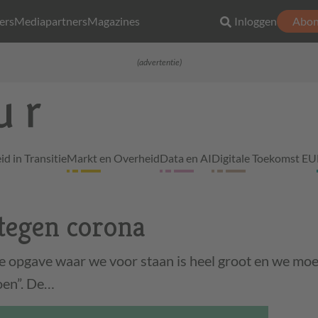
ers
Mediapartners
Magazines
Inloggen
Abon
(advertentie)
d in Transitie
Markt en Overheid
Data en AI
Digitale Toekomst EU
tegen corona
e opgave waar we voor staan is heel groot en we moe
oen”. De…