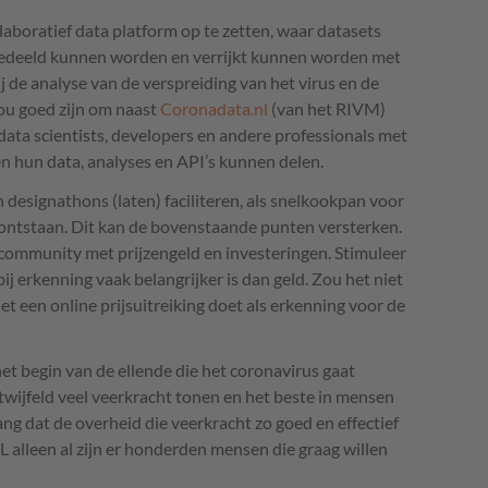
laboratief data platform op te zetten, waar datasets
gedeeld kunnen worden en verrijkt kunnen worden met
 de analyse van de verspreiding van het virus en de
zou goed zijn om naast
Coronadata.nl
(van het
RIVM
)
data scientists, developers en andere professionals met
en hun data, analyses en
API
’s kunnen delen.
 designathons (laten) faciliteren, als snelkookpan voor
ontstaan. Dit kan de bovenstaande punten versterken.
p community met prijzengeld en investeringen. Stimuleer
bij erkenning vaak belangrijker is dan geld. Zou het niet
net een online prijsuitreiking doet als erkenning voor de
t begin van de ellende die het coronavirus gaat
wijfeld veel veerkracht tonen en het beste in mensen
ang dat de overheid die veerkracht zo goed en effectief
L alleen al zijn er honderden mensen die graag willen