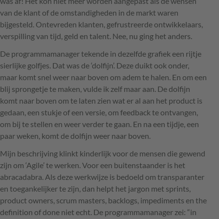
was af! Het kon niet meer worden aangepast als de wensen
van de klant of de omstandigheden in de markt waren
bijgesteld. Ontevreden klanten, gefrustreerde ontwikkelaars,
verspilling van tijd, geld en talent. Nee, nu ging het anders.
De programmamanager tekende in dezelfde grafiek een rijtje
sierlijke golfjes. Dat was de ‘dolfijn’. Deze duikt ook onder,
maar komt snel weer naar boven om adem te halen. En om een
blij sprongetje te maken, vulde ik zelf maar aan. De dolfijn
komt naar boven om te laten zien wat er al aan het product is
gedaan, een stukje of een versie, om feedback te ontvangen,
om bij te stellen en weer verder te gaan. En na een tijdje, een
paar weken, komt de dolfijn weer naar boven.
Mijn beschrijving klinkt kinderlijk voor de mensen die gewend
zijn om ‘Agile’ te werken. Voor een buitenstaander is het
abracadabra. Als deze werkwijze is bedoeld om transparanter
en toegankelijker te zijn, dan helpt het jargon met sprints,
product owners, scrum masters, backlogs, impediments en the
definition of done niet echt. De programmamanager zei: “in