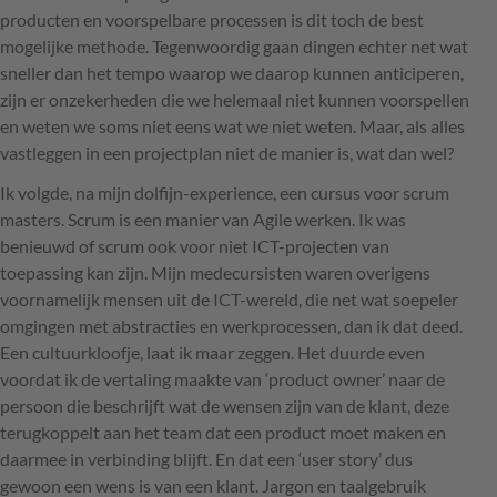
producten en voorspelbare processen is dit toch de best
mogelijke methode. Tegenwoordig gaan dingen echter net wat
sneller dan het tempo waarop we daarop kunnen anticiperen,
zijn er onzekerheden die we helemaal niet kunnen voorspellen
en weten we soms niet eens wat we niet weten. Maar, als alles
vastleggen in een projectplan niet de manier is, wat dan wel?
Ik volgde, na mijn dolfijn-experience, een cursus voor scrum
masters. Scrum is een manier van Agile werken. Ik was
benieuwd of scrum ook voor niet
ICT
-projecten van
toepassing kan zijn. Mijn medecursisten waren overigens
voornamelijk mensen uit de
ICT
-wereld, die net wat soepeler
omgingen met abstracties en werkprocessen, dan ik dat deed.
Een cultuurkloofje, laat ik maar zeggen. Het duurde even
voordat ik de vertaling maakte van ‘product owner’ naar de
persoon die beschrijft wat de wensen zijn van de klant, deze
terugkoppelt aan het team dat een product moet maken en
daarmee in verbinding blijft. En dat een ‘user story’ dus
gewoon een wens is van een klant. Jargon en taalgebruik