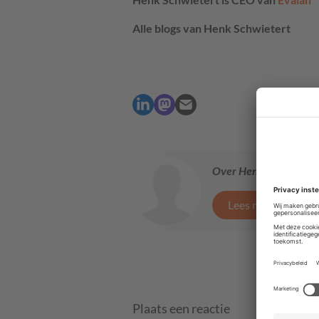
Alle blogs van Henk Schwietert
Over Henk Schwietert
Lees meer van Hen
Plaats een reactie