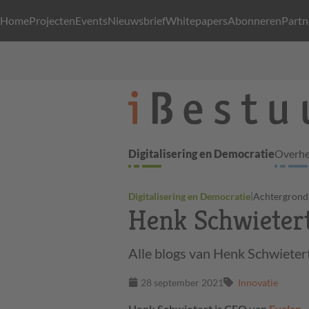
Home
Projecten
Events
Nieuwsbrief
Whitepapers
Abonneren
Partn
Digitalisering en Democratie
Overhei
|
Digitalisering en Democratie
Achtergrond
Henk Schwieter
Alle blogs van Henk Schwieter
28 september 2021
Innovatie
Henk Schwietert is CEO van
Evalan