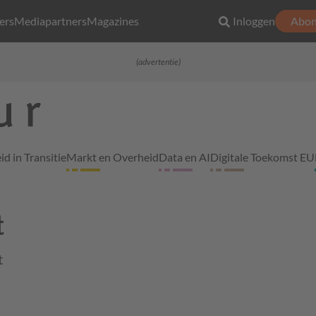
ers
Mediapartners
Magazines
Inloggen
Abon
(advertentie)
d in Transitie
Markt en Overheid
Data en AI
Digitale Toekomst EU
t
t