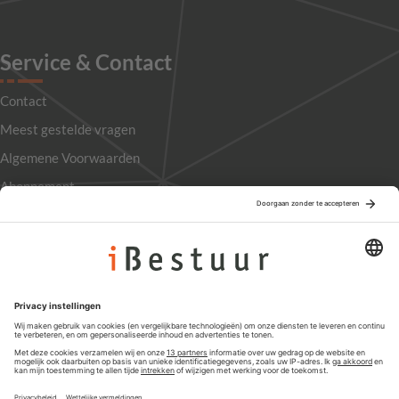
Service & Contact
Contact
Meest gestelde vragen
Algemene Voorwaarden
Abonnement
Adverteren
Colofon
Nieuwsbrief
Privacyinstellingen