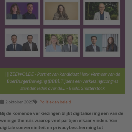
|||ZEEWOLDE - Portret van kandidaat Henk Vermeer van de
BoerBurgerBeweging (BBB). Tijdens een verkiezingscongres
stemden leden over de…
- Beeld: Shutterstock
2 oktober 2025
Politiek en beleid
Bij de komende verkiezingen blijkt digitalisering een van de
weinige thema’s waarop veel partijen elkaar vinden. Van
digitale soevereiniteit en privacybescherming tot