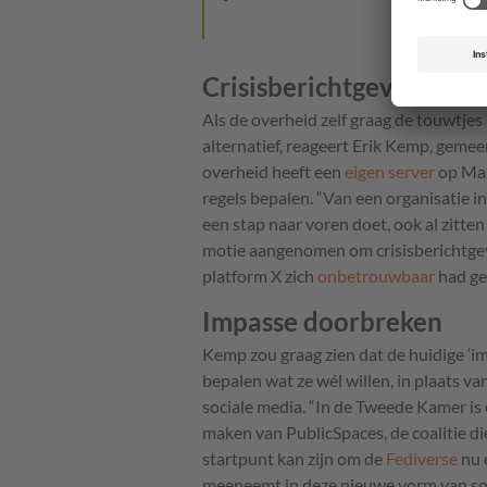
R
Crisisberichtgeving
Als de overheid zelf graag de touwtjes 
alternatief, reageert Erik Kemp, geme
overheid heeft een
eigen server
op Mas
regels bepalen. “Van een organisatie i
een stap naar voren doet, ook al zitten
motie aangenomen om crisisberichtgev
platform X zich
onbetrouwbaar
had ge
Impasse doorbreken
Kemp zou graag zien dat de huidige ‘i
bepalen wat ze wél willen, in plaats v
sociale media. “In de Tweede Kamer is
maken van PublicSpaces, de coalitie di
startpunt kan zijn om de
Fediverse
nu 
meeneemt in deze nieuwe vorm van soci