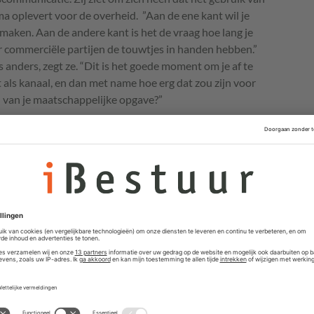
a oplevert voor de overheid. ”Aan de ene kant wil je
maken. Aan de andere kant is het de vraag hoe lang je
 commerciële partijen de touwtjes in handen hebben.”
s anders, zegt ze. “Dit is het goede moment om je af te
 als kanaal, en dan met name hoe erg dat zou zijn voor
en van je maatschappelijke opgave?”
aties op verschillende manieren ingezet. Om te
ners te beantwoorden, sentiment te meten en om
eden die adverteren op Facebook om daarmee bepaalde
om ze te wijzen op een regeling waar ze mogelijk recht
als Facebook wegvalt. Daar weet zij ook niet zomaar een
ere kant, hoe lang blijf je commercieel investeren in
altijd goed doen?”
eel investeren in platforms die het
d goed doen?