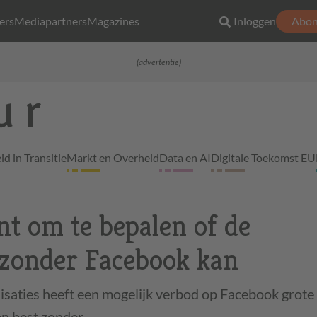
ers
Mediapartners
Magazines
Inloggen
Abon
(advertentie)
d in Transitie
Markt en Overheid
Data en AI
Digitale Toekomst EU
t om te bepalen of de
 zonder Facebook kan
saties heeft een mogelijk verbod op Facebook grote
n best zonder.