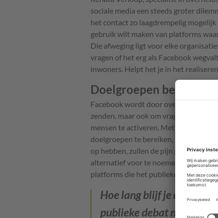
sociale media een steeds groter dilemm
het contact zo laagdrempelig mogelijk 
gebruik wilt maken van platforms waar
Die afweging ligt voor elke organisatie
vragen of het erg als Facebook wegvalt
inwoners. Helpt het je in het realiser
Doelgroepen bereiken
Facebook wordt door overheidsorganis
zenden, maar ook om vragen van inwo
mensen te activeren. Met name overh
doelgroepen te bereiken, bijvoorbeeld 
op hebben, zullen de pijn gaan voelen 
alternatief voor te noemen. “Aan de and
platforms die het publieke debat niet 
Hoe lang blijf je commerci
publieke debat niet altij