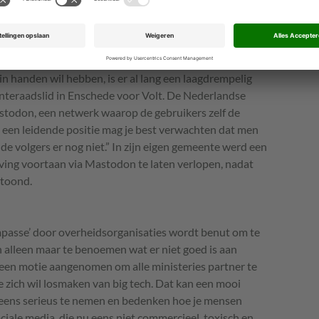
enata Verloop, overheidscommunicatiespecialist
in handen wil hebben, is er al lang een laagdrempelig
enteraadslid in Enschede voor Volt. De Nederlandse
todon, een netwerk waarop de gebruikers zelf de
n een leidende positie mag je best verwachten dat men
 de volgers er nog niet.” In zijn eigen gemeente werd een
ing voortaan via Mastodon te laten verlopen, nadat
toond.
mpasse’ door overheidsorganisaties wordt benut om te
an alleen maar te benoemen wat er niet goed is aan
 een motie aangenomen om alle ministeries partner te
e zich wil losmaken van big tech. Dat kan een mooi
eens serieus te nemen en bedenken hoe je mensen
ale media, die nu eens niet commercieel, toxisch en