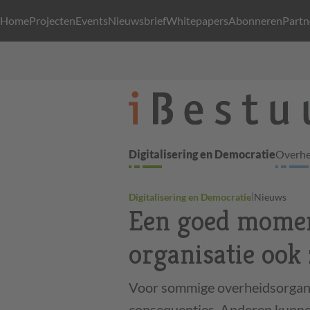
Home
Projecten
Events
Nieuwsbrief
Whitepapers
Abonneren
Partn
Digitalisering en Democratie
Overhei
|
Digitalisering en Democratie
Nieuws
Een goed momen
organisatie ook
Voor sommige overheidsorgani
consequenties. Anderen kunne