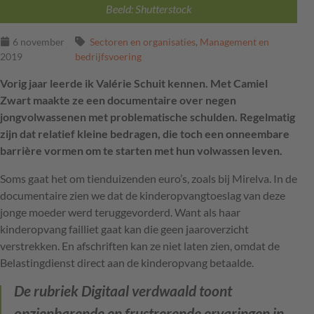
Beeld: Shutterstock
6 november
Sectoren en organisaties
,
Management en
2019
bedrijfsvoering
Vorig jaar leerde ik Valérie Schuit kennen. Met Camiel
Zwart maakte ze een documentaire over negen
jongvolwassenen met problematische schulden. Regelmatig
zijn dat relatief kleine bedragen, die toch een onneembare
barrière vormen om te starten met hun volwassen leven.
Soms gaat het om tienduizenden euro’s, zoals bij Mirelva. In de
documentaire zien we dat de kinderopvangtoeslag van deze
jonge moeder werd teruggevorderd. Want als haar
kinderopvang failliet gaat kan die geen jaaroverzicht
verstrekken. En afschriften kan ze niet laten zien, omdat de
Belastingdienst direct aan de kinderopvang betaalde.
De rubriek
Digitaal verdwaald
toont
opzienbarende en frustrerende ervaringen in