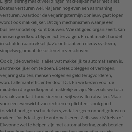
Digitalisering maakt veel dingen makkelijker, maar niet alles.
Boetes versturen wel. Na jaren nog even een aanmaning
versturen, waardoor de verjaringstermijn opnieuw gaat lopen,
wordt ook makkelijker. Dit zijn mechanismen waar je een
businessmodel op kunt bouwen. Wie dit goed organiseert, kan
mensen goedkoop blijven achtervolgen. En dat maakt handel
in schulden aantrekkelijk. Zo ontstaat een nieuw systeem,
simpelweg omdat de kosten zijn verschoven.
Ook bij de overheid is alles wat makkelijk te automatiseren is,
aantrekkelijker om te doen. Boetes opleggen of verhogen,
verjaring stuiten, mensen volgen en geld terugvorderen,
wordt allemaal efficiënter door
ICT
. En we kiezen voor de
middelen die goedkoper of makkelijker zijn. Net zoals we toch
te vaak voor fast-food kiezen terwijl we willen afvallen. Maar
voor een evenwicht van rechten en plichten is ook goed
toezicht nodig op schuldeisers, zodat ze geen onnodige kosten
maken. Dat is lastiger te automatiseren. Zelfs waar Mirelva of
Elyvonne wel te helpen zijn met automatisering, zoals betalen
in termijnen, het voorinvullen van toeslagen of overzicht