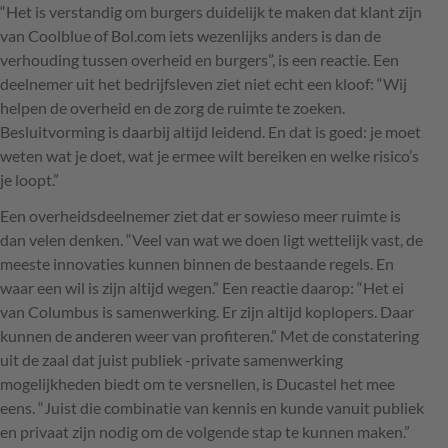
“Het is verstandig om burgers duidelijk te maken dat klant zijn
van Coolblue of Bol.com iets wezenlijks anders is dan de
verhouding tussen overheid en burgers”, is een reactie. Een
deelnemer uit het bedrijfsleven ziet niet echt een kloof: “Wij
helpen de overheid en de zorg de ruimte te zoeken.
Besluitvorming is daarbij altijd leidend. En dat is goed: je moet
weten wat je doet, wat je ermee wilt bereiken en welke risico’s
je loopt.”
Een overheidsdeelnemer ziet dat er sowieso meer ruimte is
dan velen denken. “Veel van wat we doen ligt wettelijk vast, de
meeste innovaties kunnen binnen de bestaande regels. En
waar een wil is zijn altijd wegen.” Een reactie daarop: “Het ei
van Columbus is samenwerking. Er zijn altijd koplopers. Daar
kunnen de anderen weer van profiteren.” Met de constatering
uit de zaal dat juist publiek -private samenwerking
mogelijkheden biedt om te versnellen, is Ducastel het mee
eens. “Juist die combinatie van kennis en kunde vanuit publiek
en privaat zijn nodig om de volgende stap te kunnen maken.”