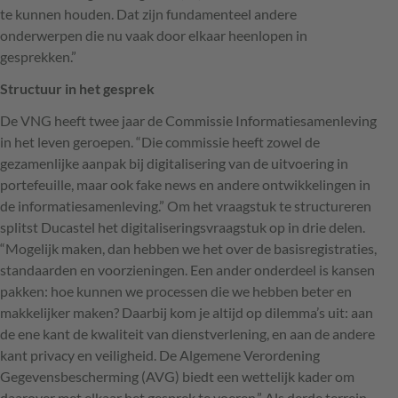
te kunnen houden. Dat zijn fundamenteel andere
onderwerpen die nu vaak door elkaar heenlopen in
gesprekken.”
Structuur in het gesprek
De
VNG
heeft twee jaar de Commissie Informatiesamenleving
in het leven geroepen. “Die commissie heeft zowel de
gezamenlijke aanpak bij digitalisering van de uitvoering in
portefeuille, maar ook fake news en andere ontwikkelingen in
de informatiesamenleving.” Om het vraagstuk te structureren
splitst Ducastel het digitaliseringsvraagstuk op in drie delen.
“Mogelijk maken, dan hebben we het over de basisregistraties,
standaarden en voorzieningen. Een ander onderdeel is kansen
pakken: hoe kunnen we processen die we hebben beter en
makkelijker maken? Daarbij kom je altijd op dilemma’s uit: aan
de ene kant de kwaliteit van dienstverlening, en aan de andere
kant privacy en veiligheid. De Algemene Verordening
Gegevensbescherming (
AVG
) biedt een wettelijk kader om
daarover met elkaar het gesprek te voeren.” Als derde terrein