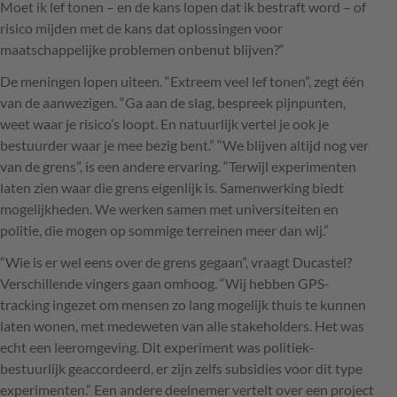
Moet ik lef tonen – en de kans lopen dat ik bestraft word – of
risico mijden met de kans dat oplossingen voor
maatschappelijke problemen onbenut blijven?“
De meningen lopen uiteen. “Extreem veel lef tonen”, zegt één
van de aanwezigen. “Ga aan de slag, bespreek pijnpunten,
weet waar je risico’s loopt. En natuurlijk vertel je ook je
bestuurder waar je mee bezig bent.” “We blijven altijd nog ver
van de grens”, is een andere ervaring. “Terwijl experimenten
laten zien waar die grens eigenlijk is. Samenwerking biedt
mogelijkheden. We werken samen met universiteiten en
politie, die mogen op sommige terreinen meer dan wij.”
“Wie is er wel eens over de grens gegaan”, vraagt Ducastel?
Verschillende vingers gaan omhoog. “Wij hebben
GPS
-
tracking ingezet om mensen zo lang mogelijk thuis te kunnen
laten wonen, met medeweten van alle stakeholders. Het was
echt een leeromgeving. Dit experiment was politiek-
bestuurlijk geaccordeerd, er zijn zelfs subsidies voor dit type
experimenten.” Een andere deelnemer vertelt over een project