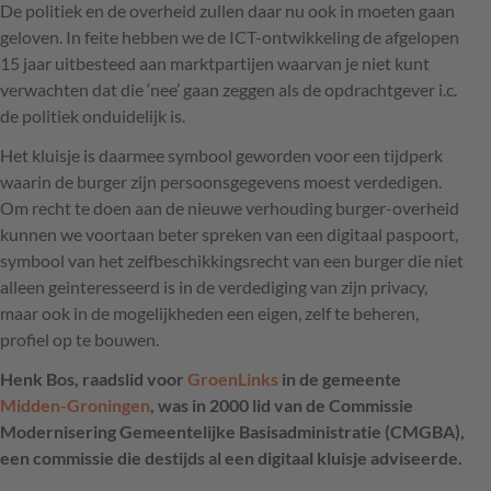
De politiek en de overheid zullen daar nu ook in moeten gaan
geloven. In feite hebben we de
ICT
-ontwikkeling de afgelopen
15 jaar uitbesteed aan marktpartijen waarvan je niet kunt
verwachten dat die ‘nee’ gaan zeggen als de opdrachtgever i.c.
de politiek onduidelijk is.
Het kluisje is daarmee symbool geworden voor een tijdperk
waarin de burger zijn persoonsgegevens moest verdedigen.
Om recht te doen aan de nieuwe verhouding burger-overheid
kunnen we voortaan beter spreken van een digitaal paspoort,
symbool van het zelfbeschikkingsrecht van een burger die niet
alleen geinteresseerd is in de verdediging van zijn privacy,
maar ook in de mogelijkheden een eigen, zelf te beheren,
profiel op te bouwen.
Henk Bos, raadslid voor
GroenLinks
in de gemeente
Midden-Groningen
, was in 2000 lid van de Commissie
Modernisering Gemeentelijke Basisadministratie (
CMGBA
),
een commissie die destijds al een digitaal kluisje adviseerde.