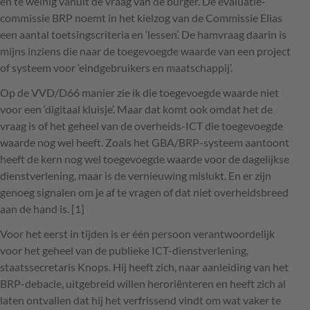
en te weinig vanuit de vraag van de burger. De evaluatie-
commissie
BRP
noemt in het kielzog van de Commissie Elias
een aantal toetsingscriteria en ‘lessen’. De hamvraag daarin is
mijns inziens die naar de toegevoegde waarde van een project
of systeem voor ‘eindgebruikers en maatschappij’.
Op de
VVD
/D66 manier zie ik die toegevoegde waarde niet
voor een ‘digitaal kluisje’. Maar dat komt ook omdat het de
vraag is of het geheel van de overheids-
ICT
die toegevoegde
waarde nog wel heeft. Zoals het
GBA
/BRP-systeem aantoont
heeft de kern nog wel toegevoegde waarde voor de dagelijkse
dienstverlening, maar is de vernieuwing mislukt. En er zijn
genoeg signalen om je af te vragen of dat niet overheidsbreed
aan de hand is. [1]
Voor het eerst in tijden is er één persoon verantwoordelijk
voor het geheel van de publieke
ICT
-dienstverlening,
staatssecretaris Knops. Hij heeft zich, naar aanleiding van het
BRP
-debacle, uitgebreid willen heroriënteren en heeft zich al
laten ontvallen dat hij het verfrissend vindt om wat vaker te