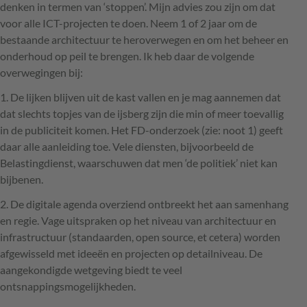
denken in termen van ‘stoppen’. Mijn advies zou zijn om dat
voor alle
ICT
-projecten te doen. Neem 1 of 2 jaar om de
bestaande architectuur te heroverwegen en om het beheer en
onderhoud op peil te brengen. Ik heb daar de volgende
overwegingen bij:
1. De lijken blijven uit de kast vallen en je mag aannemen dat
dat slechts topjes van de ijsberg zijn die min of meer toevallig
in de publiciteit komen. Het FD-onderzoek (zie: noot 1) geeft
daar alle aanleiding toe. Vele diensten, bijvoorbeeld de
Belastingdienst, waarschuwen dat men ‘de politiek’ niet kan
bijbenen.
2. De digitale agenda overziend ontbreekt het aan samenhang
en regie. Vage uitspraken op het niveau van architectuur en
infrastructuur (standaarden, open source, et cetera) worden
afgewisseld met ideeën en projecten op detailniveau. De
aangekondigde wetgeving biedt te veel
ontsnappingsmogelijkheden.