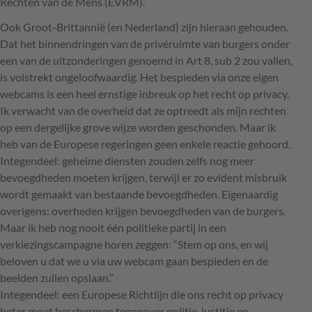
Rechten van de Mens (
EVRM
).
Ook Groot-Brittannië (en Nederland) zijn hieraan gehouden.
Dat het binnendringen van de privéruimte van burgers onder
een van de uitzonderingen genoemd in Art 8, sub 2 zou vallen,
is volstrekt ongeloofwaardig. Het bespieden via onze eigen
webcams is een heel ernstige inbreuk op het recht op privacy.
Ik verwacht van de overheid dat ze optreedt als mijn rechten
op een dergelijke grove wijze worden geschonden. Maar ik
heb van de Europese regeringen geen enkele reactie gehoord.
Integendeel: geheime diensten zouden zelfs nog meer
bevoegdheden moeten krijgen, terwijl er zo evident misbruik
wordt gemaakt van bestaande bevoegdheden. Eigenaardig
overigens: overheden krijgen bevoegdheden van de burgers.
Maar ik heb nog nooit één politieke partij in een
verkiezingscampagne horen zeggen: “Stem op ons, en wij
beloven u dat we u via uw webcam gaan bespieden en de
beelden zullen opslaan.”
Integendeel: een Europese Richtlijn die ons recht op privacy
beter moet beschermen tegenover politie, justitie en