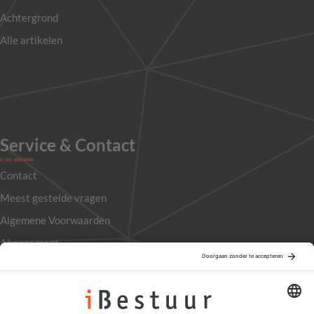
Achtergrond
Alle artikelen
Service & Contact
Contact
Meest gestelde vragen
Algemene Voorwaarden
Abonnement
Adverteren
Colofon
Nieuwsbrief