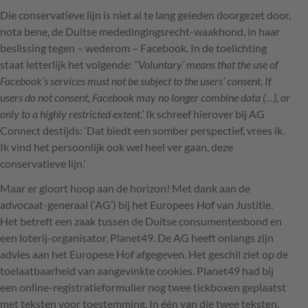
Die conservatieve lijn is niet al te lang geleden doorgezet door,
nota bene, de Duitse mededingingsrecht-waakhond, in haar
beslissing tegen – wederom – Facebook. In de toelichting
staat letterlijk het volgende:
‘‘Voluntary’ means that the use of
Facebook’s services must not be subject to the users’ consent. If
users do not consent, Facebook may no longer combine data (…), or
only to a highly restricted extent.’
Ik schreef hierover bij AG
Connect destijds: ‘Dat biedt een somber perspectief, vrees ik.
Ik vind het persoonlijk ook wel heel ver gaan, deze
conservatieve lijn.’
Maar er gloort hoop aan de horizon! Met dank aan de
advocaat-generaal (‘AG’) bij het Europees Hof van Justitie.
Het betreft een zaak tussen de Duitse consumentenbond en
een loterij-organisator, Planet49. De AG heeft onlangs zijn
advies aan het Europese Hof afgegeven. Het geschil ziet op de
toelaatbaarheid van aangevinkte cookies. Planet49 had bij
een online-registratieformulier nog twee tickboxen geplaatst
met teksten voor toestemming. In één van die twee teksten,