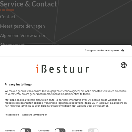
Service & Contact
Contact
Meest gestelde vragen
Algemene Voorwaarden
Abonnement
Adverteren
Colofon
Nieuwsbrief
Privacyinstellingen