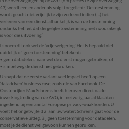
In de overwegingen bij de
AVG
(om precies te zijn: overweging
43) wordt een en ander als volgt toegelicht: ‘De toestemming
wordt geacht niet vrijelijk te zijn verleend indien (…) het
verlenen van een dienst, afhankelijk is van de toestemming
ondanks het feit dat dergelijke toestemming niet noodzakelijk
is voor die uitvoering.’
Ik noem dit ook wel de ‘vrije weigering’. Het is bepaald niet
duidelijk of ‘geen toestemming’ betekent:
• geen datadelen, maar wel de dienst mogen gebruiken, of
• simpelweg de dienst niet gebruiken.
U snapt dat de eerste variant veel impact heeft op een
‘datadriven’ business case, zoals die van Facebook. De
Oostenrijker Max Schrems heeft hierover direct na de
inwerkingtreding van de
AVG
, in mei vorig jaar, al klachten
ingediend bij een aantal Europese privacy-waakhonden. U
voelt het ongetwijfeld al aan uw water: Schrems gaat voor de
conservatieve uitleg. Bij geen toestemming voor datadelen,
moet je de dienst wel gewoon kunnen gebruiken.