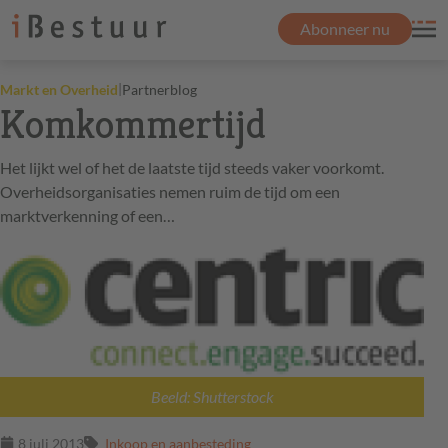
Abonneer nu
|
Markt en Overheid
Partnerblog
Komkommertijd
Het lijkt wel of het de laatste tijd steeds vaker voorkomt.
Overheidsorganisaties nemen ruim de tijd om een
marktverkenning of een…
Beeld: Shutterstock
8 juli 2013
Inkoop en aanbesteding