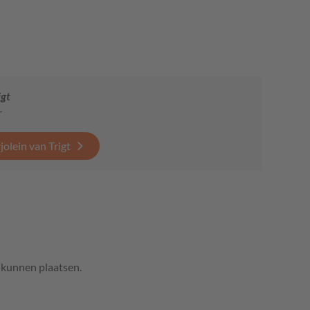
igt
r
olein van Trigt
e kunnen plaatsen.