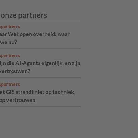
 onze partners
spartners
jaar Wet open overheid: waar
 we nu?
spartners
jn die AI-Agents eigenlijk, en zijn
 vertrouwen?
spartners
t GIS strandt niet op techniek,
op vertrouwen