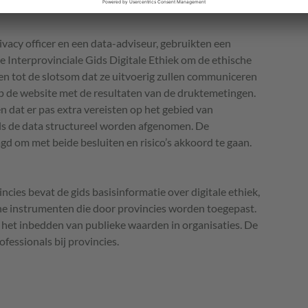
kt én weet de provincie niet exact hoe de
vacy officer en een data-adviseur, gebruikten een
de Interprovinciale Gids Digitale Ethiek om de ethische
men tot de slotsom dat ze uitvoerig zullen communiceren
p de website met de resultaten van de druktemetingen.
 dat er pas extra vereisten op het gebied van
ls de data structureel worden afgenomen. De
d om met beide besluiten en risico’s akkoord te gaan.
cies bevat de gids basisinformatie over digitale ethiek,
he instrumenten die door provincies worden toegepast.
 het inbedden van publieke waarden in organisaties. De
fessionals bij provincies.