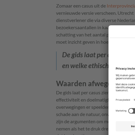
Zomaar een casus uit de
Interprovinci
vernieuwde versie verscheen. Utrecht k
dienstverlener die via diverse Nederl
bezoekersaantallen in kaart te brenge
schatting van het aantal personen in e
moet inzicht geven in hoe bruikbaar de
De gids laat per casus zi
en welke ethische overwe
Waarden afwegen
De gids laat per casus zien welke waard
effectiviteit en doelmatigheid, autonom
overwegingen er speelden. In dit geval
schade aan de natuur, onveilige parkee
zijn de argumenten om meer inzicht in 
nemen als het te druk dreigt te worden