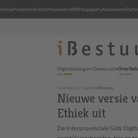
Home
Projecten
Events
Nieuwsbrief
Whitepapers
Abonneren
Partn
Digitalisering en Democratie
Overheid
|
Overheid in Transitie
Nieuws
Nieuwe versie va
Ethiek uit
De Interprovinciale Gids Digit
praktijkvoorbeelden, tips en to