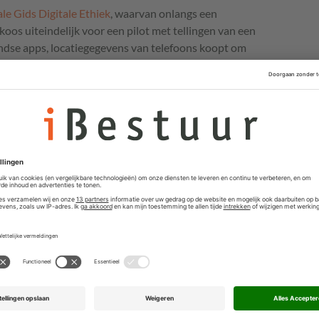
ale Gids Digitale Ethiek
, waarvan onlangs een
oos uiteindelijk voor een pilot met tellingen van een
andse apps, locatiegegevens van telefoons koopt om
n. Elke kwartier geeft het model een betrouwbare
en gebied, zonder dat het hun privacy schaadt. De pilot
 methode is voor de provincie.
en welke waarden er in het geding waren
gingen er speelden.
en er in het geding waren (in dit geval transparantie ,
ie, innovatie, legitimiteit) en welke ethische
: een te groot aantal bezoekers zorgt mogelijk voor
rsituaties en andere narigheid voor de recreanten. Dat
de drukte te willen, zodat de provincie maatregelen kan
. Aan de andere kant zijn bezoekers zich er niet bewust