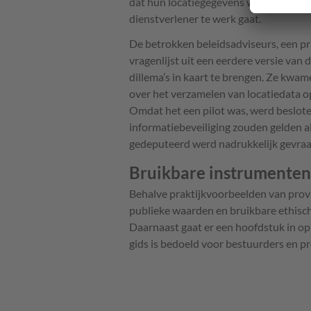
dat hun locatiegegevens worden gebrui
dienstverlener te werk gaat.
De betrokken beleidsadviseurs, een pri
vragenlijst uit een eerdere versie van 
dillema’s in kaart te brengen. Ze kwa
over het verzamelen van locatiedata o
Omdat het een pilot was, werd besloten
informatiebeveiliging zouden gelden a
gedeputeerd werd nadrukkelijk gevraag
Bruikbare instrumenten
Behalve praktijkvoorbeelden van provin
publieke waarden en bruikbare ethisc
Daarnaast gaat er een hoofdstuk in op
gids is bedoeld voor bestuurders en pro