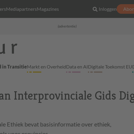
ers
Mediapartners
Magazines
Inloggen
Abon
(advertentie)
 in Transitie
Markt en Overheid
Data en AI
Digitale Toekomst EU
n Interprovinciale Gids Dig
ale Ethiek bevat basisinformatie over ethiek,
ols voor provincies.