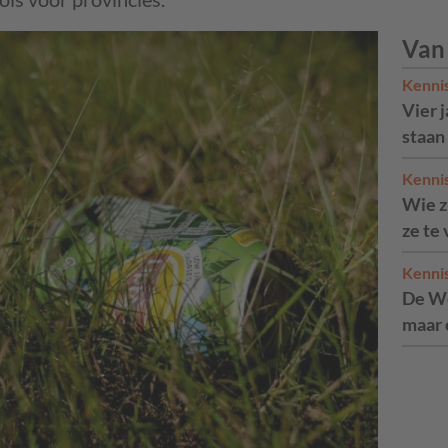
Van
Kenni
Vier 
staan
Kenni
Wie zi
ze te
Kenni
De We
maar 