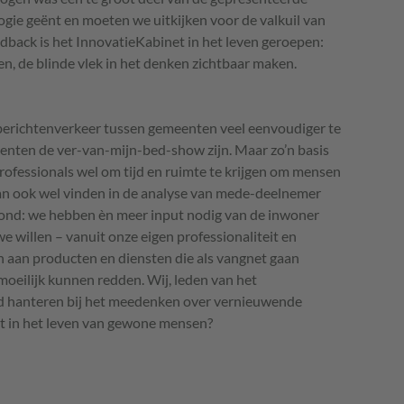
ogie geënt en moeten we uitkijken voor de valkuil van
feedback is het InnovatieKabinet in het leven geroepen:
n, de blinde vlek in het denken zichtbaar maken.
berichtenverkeer tussen gemeenten veel eenvoudiger te
enten de ver-van-mijn-bed-show zijn. Maar zo’n basis
rofessionals wel om tijd en ruimte te krijgen om mensen
 dan ook wel vinden in de analyse van mede-deelnemer
ond: we hebben èn meer input nodig van de inwoner
 willen – vanuit onze eigen professionaliteit en
 aan producten en diensten die als vangnet gaan
moeilijk kunnen redden. Wij, leden van het
aad hanteren bij het meedenken over vernieuwende
et in het leven van gewone mensen?