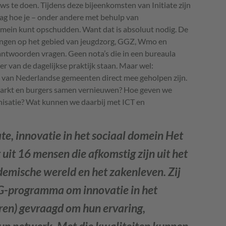
ws te doen. Tijdens deze bijeenkomsten van Initiate zijn
raag hoe je – onder andere met behulp van
omein kunt opschudden. Want dat is absoluut nodig. De
gingen op het gebied van jeugdzorg,
GGZ
, Wmo en
woorden vragen. Geen nota’s die in een bureaula
r van de dagelijkse praktijk staan. Maar wel:
 van Nederlandse gemeenten direct mee geholpen zijn.
arkt en burgers samen vernieuwen? Hoe geven we
anisatie? Wat kunnen we daarbij met
ICT
en
te, innovatie in het sociaal domein
Het
uit 16 mensen die afkomstig zijn uit het
emische wereld en het zakenleven. Zij
VNG-programma om innovatie in het
ren) gevraagd om hun ervaring,
un netwerk. Met die kwaliteiten kunnen