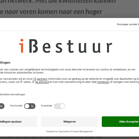
iate naar voren komen naar een hoger
ontstaan bij de verschillende
nitiate, waar oonder andere
ten en sociaal ondernemers
orming van onderaf kan meer snelheid
e en opbouwende feedback van
 Rinnooy Kan, Evelien Tonkens, Staf
Lees meer op de site van Initiate.
die zoveel mogelijk mensen in staat stellen hun eigen
nds het najaar van 2015 zijn er vanuit Initiate al
 bedacht door professionals (van gemeenten), sociaal
van kennisinstituten. Zij presenteerden een aantal
cht aan het kersverse InnovatieKabinet. Voor dit