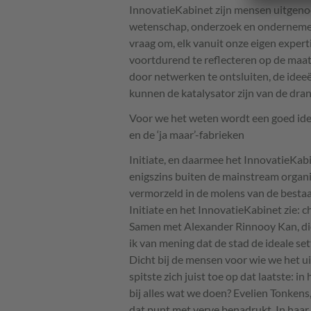
InnovatieKabinet zijn mensen uitgenod
wetenschap, onderzoek en ondernemer
vraag om, elk vanuit onze eigen expert
voortdurend te reflecteren op de maat
door netwerken te ontsluiten, de idee
kunnen de katalysator zijn van de dra
Voor we het weten wordt een goed ide
en de ‘ja maar’-fabrieken
Initiate, en daarmee het InnovatieKab
enigszins buiten de mainstream organ
vermorzeld in de molens van de bestaan
Initiate en het InnovatieKabinet zie: 
Samen met Alexander Rinnooy Kan, die 
ik van mening dat de stad de ideale se
Dicht bij de mensen voor wie we het u
spitste zich juist toe op dat laatste: i
bij alles wat we doen? Evelien Tonkens
dat punt met verve benadrukt. In haar