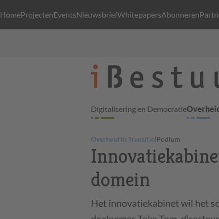
Home
Projecten
Events
Nieuwsbrief
Whitepapers
Abonneren
Partn
Digitalisering en Democratie
Overheid
|
Overheid in Transitie
Podium
Innovatiekabine
domein
Het innovatiekabinet wil het s
deelnemer Toke Tom, directeu