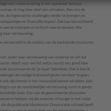
igd met ruime ervaring in het openbaar bestuur,
schap. Ik mag daar deel van uitmaken. Aan ons de
ise, de ingebrachte challenges verder te brengen en
schappelijke en financiële impact. Dat kan bijvoorbeeld
ën aan te scherpen en kritisch mee te denken. We
ng naar vernieuwing.
e vermorzeld in de molens van de bestaande structuren
inet, zoekt naar vernieuwing van onderop en wil dat
iseren. Want voor we het weten wordt een goed idee
de structuren en de ‘ja maar’-fabrieken. Dat is hoe ik
challenges de nodige brandstof geven om door te gaan.
ook zijn kennis in het InnovatieKabinet wil delen, ben
tting is om de noodzakelijke vernieuwing vorm te geven.
iteindelijk doen. Eén van de geanimeerde discussies
n hoeverre hebben wij die inwoner of burger in het vizier
, die de publicatie Montessori Democratie schreef, heeft
 ogen was een te groot deel van de gepresenteerde