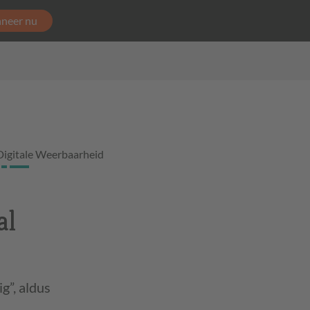
neer nu
Digitale Weerbaarheid
al
g”, aldus