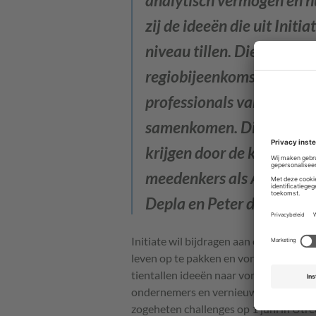
zij de ideeën die uit Init
niveau tillen. Die ideeën 
regiobijeenkomsten van I
professionals van gemeen
samenkomen. Die ideeënv
krijgen door de kritisch
meedenkers als Alexander
Depla en Peter de Visser. 
Initiate wil bijdragen aan oplossingen 
leven op te pakken en vorm te geven. Si
tientallen ideeën naar voren gekomen,
ondernemers en vernieuwende denkers 
zogeheten challenges op 1 juni in Utre