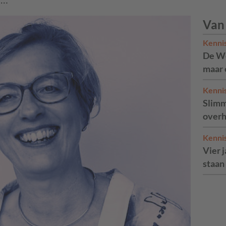
Van
Kenni
De We
maar 
Kenni
Slimm
overh
Kenni
Vier 
staan