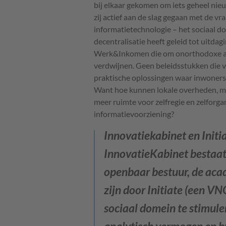
bij elkaar gekomen om iets geheel nieu
zij actief aan de slag gegaan met de v
informatietechnologie – het sociaal d
decentralisatie heeft geleid tot uitda
Werk&Inkomen die om onorthodoxe ant
verdwijnen. Geen beleidsstukken die ve
praktische oplossingen waar inwoners
Want hoe kunnen lokale overheden, m
meer ruimte voor zelfregie en zelforg
informatievoorziening?
Innovatiekabinet en Initia
InnovatieKabinet bestaat 
openbaar bestuur, de acad
zijn door Initiate (een 
sociaal domein te stimule
analytisch vermogen en h