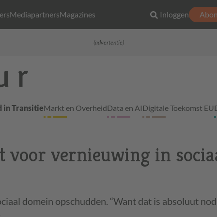
ers
Mediapartners
Magazines
Inloggen
Abon
(advertentie)
 in Transitie
Markt en Overheid
Data en AI
Digitale Toekomst EU
t voor vernieuwing in socia
ociaal domein opschudden. “Want dat is absoluut nodi
r…