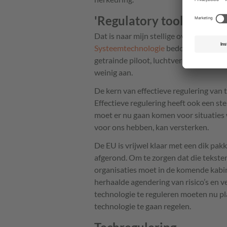
'Regulatory toolbox'
Dat is naar mijn stellige overtuiging 
Systeemtechnologie
bedoelt. Vliegtui
getrainde piloot, luchtverkeersleiding,
weinig aan.
De kern van effectieve regulering van t
Effectieve regulering heeft ook een ste
moet er nu gaan komen voor situaties 
voor ons hebben, kan versterken.
De EU is vrijwel klaar met een dik pak
afgerond. Om te zorgen dat die tekst
organisaties moet in de komende kabin
herhaalde agendering van risico’s en 
technologie te reguleren moeten nu p
technologie te gaan regelen.