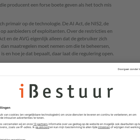
ie producent een forse boete geven als het toch mis
ich primair op de technologie. De AI Act, de NIS2, de
 op aanbieders of exploitanten. Over de restricties en
 Act en de AVG eigenlijk alleen dat de gebruiker zich
en dan maatregelen moet nemen om die te beheersen,
is en hoe je dat bepaalt, daar laat die regulering open.
de AI, maar de gebruiker ervan moet
controleerd.
digitale wereld veel meer gewicht komen moet worden
ebruik van technologie die risico’s heeft voor onze
Niet in de eerste plaats de AI, maar het beruik ervan
erd. En net als met auto's, of wapens, moet je soms
lweg verbieden, tenzij je een vergunning hebt, die je
tenties, en alleen kan behouden na periodieke