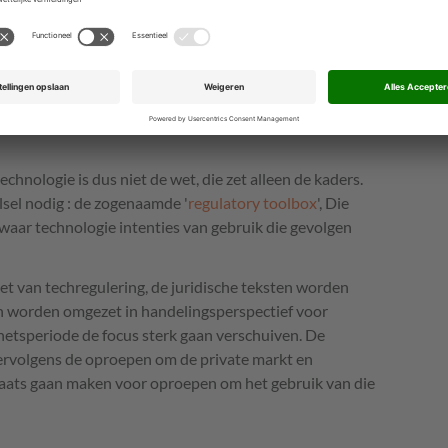
wat de WRR in haar rapport over
AI met
gen moeten veiligheidsfuncties bieden, maar zonder
 regels voor gebruik en continue inspecties heb je daar
echnologie is dus niet de wet, die zet alleen de kaders.
lsel nodig : de zogenaamde '
regulatory toolbox
', Die
waar technologie intenties van gebruik die gevolgen
ket van techregulering, de juridische teksten worden
en worden omgezet in handelingsperspectief voor
etsperiode de focus sterk gaan verschuiven. De
vervolgens de oproepen om de private markt en
laats gaan maken voor oproepen om het gebruik van die