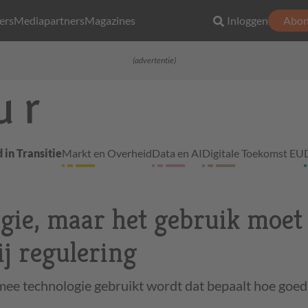
ers
Mediapartners
Magazines
Inloggen
Abon
(advertentie)
 in Transitie
Markt en Overheid
Data en AI
Digitale Toekomst EU
ogie, maar het gebruik moet
ij regulering
mee technologie gebruikt wordt dat bepaalt hoe goed