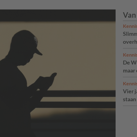
Van
Kenni
Slimm
overh
Kenni
De We
maar 
Kenni
Vier 
staan