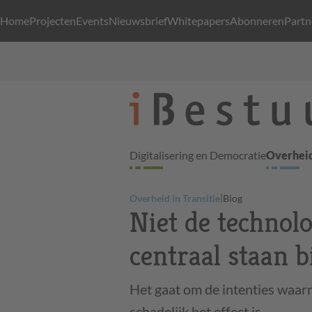
Home
Projecten
Events
Nieuwsbrief
Whitepapers
Abonneren
Partn
Digitalisering en Democratie
Overheid
|
Overheid in Transitie
Blog
Niet de technol
centraal staan b
Het gaat om de intenties waar
schadelijk het effect is.