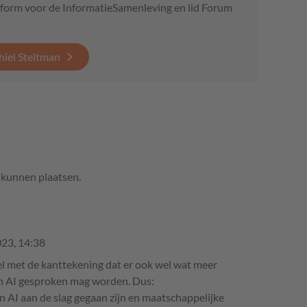
tform voor de InformatieSamenleving en lid Forum
hiel Steltman
e kunnen plaatsen.
023, 14:38
l met de kanttekening dat er ook wel wat meer
an AI gesproken mag worden. Dus:
n AI aan de slag gegaan zijn en maatschappelijke