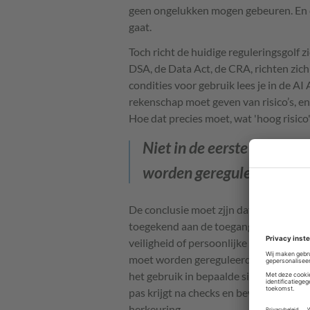
geen ongelukken mogen gebeuren. En d
gaat.
Toch richt de huidige reguleringsgolf z
DSA, de Data Act, de CRA, richten zich
condities voor gebruik lees je in de AI
rekenschap moet geven van risico’s, 
Hoe dat precies moet, wat 'hoog risico' 
Niet in de eerste plaats 
worden gereguleerd en ge
De conclusie moet zjjn dat ook in de 
toegekend aan de toegang tot- en het g
veiligheid of persoonlijke levenssfeer. 
moet worden gereguleerd en gecontrole
het gebruik in bepaalde situaties simpe
pas krijgt na checks en bewezen compe
herkeuring.