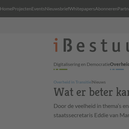
Home
Projecten
Events
Nieuwsbrief
Whitepapers
Abonneren
Partn
Digitalisering en Democratie
Overheid
|
Overheid in Transitie
Nieuws
Wat er beter kan
Door de veelheid in thema’s en 
staatssecretaris Eddie van Ma