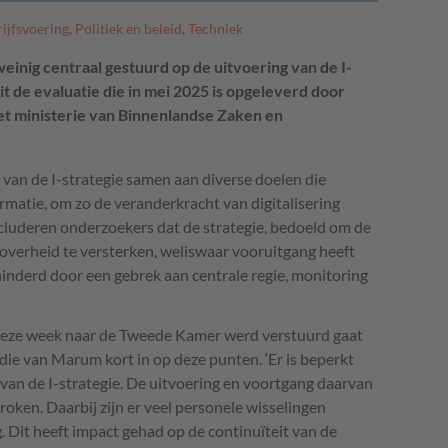
ijfsvoering
,
Politiek en beleid
,
Techniek
weinig centraal gestuurd op de uitvoering van de I-
uit de evaluatie die in mei 2025 is opgeleverd door
et ministerie van Binnenlandse Zaken en
 van de I-strategie samen aan diverse doelen die
ormatie, om zo de veranderkracht van digitalisering
luderen onderzoekers dat de strategie, bedoeld om de
overheid te versterken, weliswaar vooruitgang heeft
hinderd door een gebrek aan centrale regie, monitoring
deze week naar de Tweede Kamer werd verstuurd gaat
die van Marum kort in op deze punten. ‘Er is beperkt
e van de I-strategie. De uitvoering en voortgang daarvan
oken. Daarbij zijn er veel personele wisselingen
. Dit heeft impact gehad op de continuïteit van de