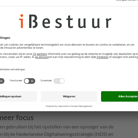
rd zonder extra middelen. Thema’s waarvoor wél
, zoals informatiehuishouding en cybersecurity, boekten
groeiende complexiteit in de bestuurlijke structuur
 aan raden en overlegorganen (CIO-, CISO-, CTO-, CDO-
mming, maar ook voor traagheid in besluitvorming.
retaris
ijft Van Marum dat hij de uitkomsten van de evaluatie
sitief bijgedragen aan rijksbrede regie en samenwerking
seringsdomein. Ik kan dan ook goed plaatsen dat de
n de Rijksoverheid behoefte is aan een nieuwe I-
ook over eens dat er door de veelheid in thema’s en
enst en dat er steviger had kunnen worden gestuurd.’
meer focus
en gebruiken bij het opstellen van een opvolger van de
n bij de Nederlandse Digitaliseringsstrategie (NDS) en