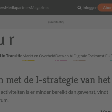
ers
Mediapartners
Magazines
Inloggen
Abon
(advertentie)
 in Transitie
Markt en Overheid
Data en AI
Digitale Toekomst EU
 met de I-strategie van het
activiteiten is er minder bereikt dan gewenst, vindt
rum.