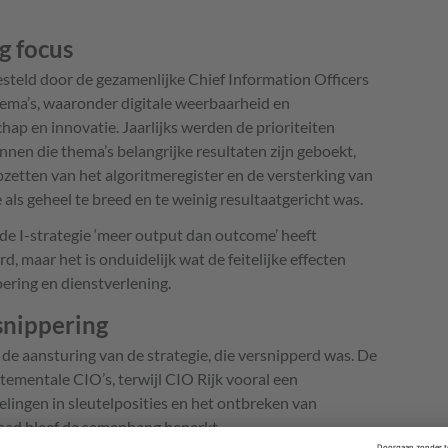
g focus
esteld door de gezamenlijke Chief Information Officers
thema’s, waaronder digitale weerbaarheid en
ap en innovatie. Jaarlijks werden de prioriteiten
binnen die thema’s belangrijke resultaten zijn geboekt,
opzetten van het algoritmeregister en de versterking van
 als geheel te breed en te weinig resultaatgericht was.
e I-strategie ‘meer output dan outcome’ heeft
rd, maar het is onduidelijk wat de feitelijke effecten
oering en dienstverlening.
snippering
 de aansturing van de strategie, die versnipperd was. De
rtementale CIO’s, terwijl CIO Rijk vooral een
lingen in sleutelposities en het ontbreken van
raad bleef de samenhang beperkt.