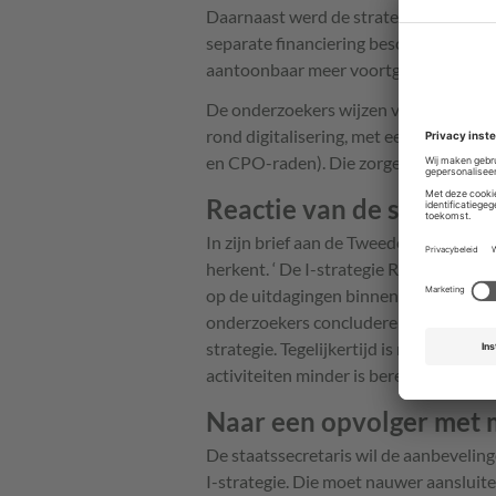
Daarnaast werd de strategie uitgevoe
separate financiering beschikbaar was
aantoonbaar meer voortgang.
De onderzoekers wijzen verder op een 
rond digitalisering, met een veelheid
en CPO-raden). Die zorgen voor afste
Reactie van de staatssec
In zijn brief aan de Tweede Kamer schr
herkent. ‘ De I-strategie Rijk heeft po
op de uitdagingen binnen het digitali
onderzoekers concluderen dat er binne
strategie. Tegelijkertijd is men het er 
activiteiten minder is bereikt dan gew
Naar een opvolger met 
De staatssecretaris wil de aanbeveling
I-strategie. Die moet nauwer aansluite