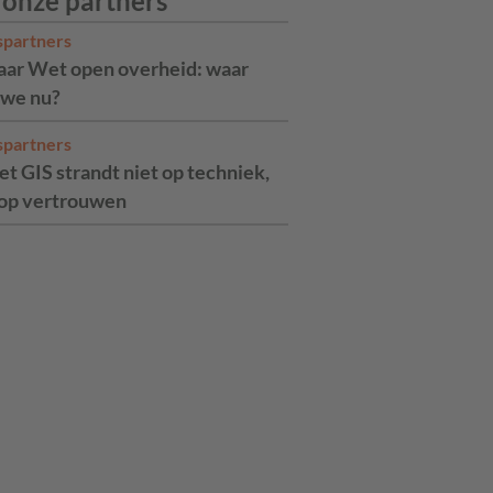
 onze partners
spartners
jaar Wet open overheid: waar
 we nu?
spartners
t GIS strandt niet op techniek,
op vertrouwen