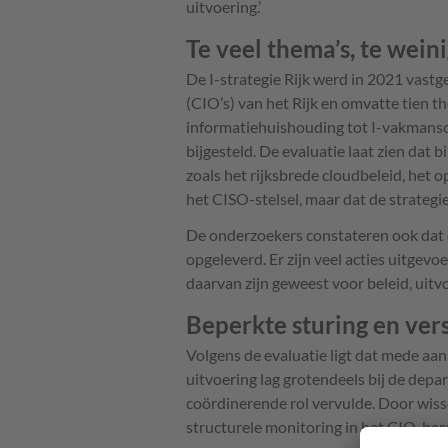
uitvoering.’
Te veel thema’s, te weini
De I-strategie Rijk werd in 2021 vastg
(CIO’s) van het Rijk en omvatte tien 
informatiehuishouding tot I-vakmansch
bijgesteld. De evaluatie laat zien dat 
zoals het rijksbrede cloudbeleid, het 
het CISO-stelsel, maar dat de strategie
De onderzoekers constateren ook dat d
opgeleverd. Er zijn veel acties uitgevoe
daarvan zijn geweest voor beleid, uitv
Beperkte sturing en ver
Volgens de evaluatie ligt dat mede aan
uitvoering lag grotendeels bij de depa
coördinerende rol vervulde. Door wisse
structurele monitoring in het CIO-be