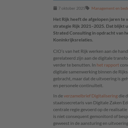
7 oktober 2025
Management en bedr
Het Rijk heeft de afgelopen jaren te 
strategie Rijk 2021–2025. Dat blijkt 
Strated Consulting in opdracht van h
Koninkrijksrelaties.
CIO’s van het Rijk werken aan de hand
gerelateerd zijn aan de digitale transf
verder te benutten. In
het rapport
conc
digitale samenwerking binnen de Rijks
gebracht, maar dat de uitvoering is ge
en personele continuïteit.
In de
verzamelbrief Digitalisering
die 
staatssecretaris van Digitale Zaken Ed
centrale regie gevoerd op de realisati
is niet consequent gemonitord of bespr
geweest in de aansturing en uitvoering