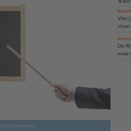
Van
Kenni
Vier 
staan
Kenni
De We
maar 
Beeld: Shutterstock