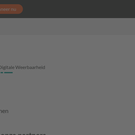
neer nu
Digitale Weerbaarheid
nnen