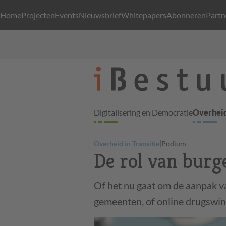
Home
Projecten
Events
Nieuwsbrief
Whitepapers
Abonneren
Partn
Digitalisering en Democratie
Overheid
|
Overheid in Transitie
Podium
De rol van burg
Of het nu gaat om de aanpak va
gemeenten, of online drugswi