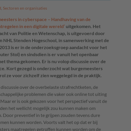
d
,
Sectoren en organisaties
eesters in cyberspace – Handhaving van de
regelen in een digitale wereld’
uitgekomen. Het
racht van Politie en Wetenschap, is uitgevoerd door
n NHL Stenden Hogeschool, in samenwerking met de
s 2013 is er in de onderzoeksgroep aandacht voor het
uter Stol) en sindsdien is er vanuit het openbaar
et thema gekomen. Er is nu volop discussie over de
ce. Kort gezegd is onderzocht wat burgemeesters
ol ze voor zichzelf zien weggelegd in de praktijk.
discussie over de overbelaste strafrechtketen, de
chappelijke problemen die vaker ook online tot uiting
aar er is ook gekozen voor het perspectief vanuit de
den het wellicht mogelijk zou kunnen maken om
en. Door preventief in te grijpen zouden tevens dure
men kunnen worden. Voorts valt het op dat er bij
esters maatregelen getroffen kunnen worden om de