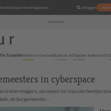
ers
Mediapartners
Magazines
Inloggen
Abon
(advertentie)
 in Transitie
Markt en Overheid
Data en AI
Digitale Toekomst EU
emeesters in cyberspace
n treitervloggers, oproepen tot massale feestjes bi
nkels, de burgemeester…