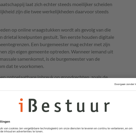
aatschappij laat zich echter steeds moeilijker scheiden
rkelijkheid zijn die twee werkelijkheden daarvoor steeds
heden op online vraagstukken wordt als gevolg van die
 drietal knelpunten gestuit. Ten eerste houden digitale
emeentegrenzen. Een burgemeester mag echter met zijn
nen zijn eigen gemeente optreden. Wanneer iemand uit
 massale samenkomst, is de burgemeester van de
om dat te voorkomen.
 een ontoelaatbare inbreuk op grondrechten, zoals de
ingrijpen via het internet betekent in veel gevallen het
n van mensen, terwijl de burgemeester daartoe niet
eving via het internet lastig om in te schatten wat de
usaliteit tussen een oproep en eventuele gevolgen op
j dat de persoon van de oproep, de delers en de mensen
ak niet dezelfde personen zijn. Ook dat maakt de