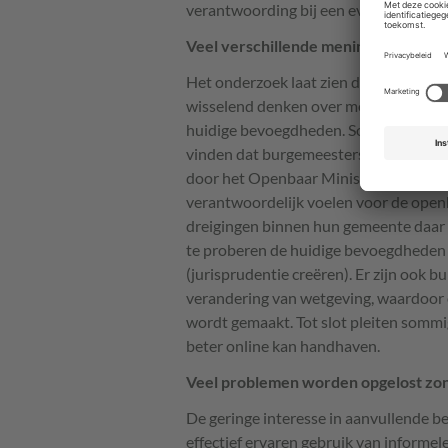
verantwoording bij een eventueel ingri
Veel verschillende meningen over d
Het onderzoek laat zien dat burgemee
wisselend denken over mogelijkheden 
huidige bevoegdheden. Sommigen will
vinden dat burgemeesters zich verre 
door het Openbaar Ministerie (strafrec
verantwoordelijk voelen voor de open
dreigingen binnen hun gemeente daar o
te proberen de huidige bevoegdheden i
(jurisprudentie creëren). Er zijn ook 
verandering van wetgeving, waardoor 
wordt gemaakt. Tot slot pleiten sommig
beter online kan handhaven.
Veel problemen worden opgelost zo
De geringe interesse in aanvullende b
effectief ervaren gebruik van informe