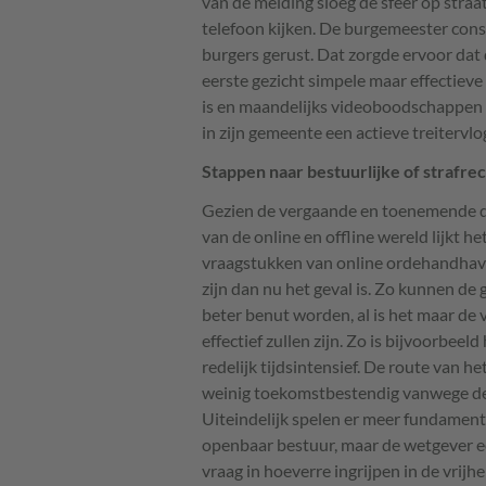
van de melding sloeg de sfeer op straa
telefoon kijken. De burgemeester const
burgers gerust. Dat zorgde ervoor dat 
eerste gezicht simpele maar effectieve
is en maandelijks videoboodschappen d
in zijn gemeente een actieve treitervl
Stappen naar bestuurlijke of strafre
Gezien de vergaande en toenemende di
van de online en offline wereld lijkt
vraagstukken van online ordehandhav
zijn dan nu het geval is. Zo kunnen 
beter benut worden, al is het maar de v
effectief zullen zijn. Zo is bijvoorbeel
redelijk tijdsintensief. De route van 
weinig toekomstbestendig vanwege de
Uiteindelijk spelen er meer fundament
openbaar bestuur, maar de wetgever e
vraag in hoeverre ingrijpen in de vrijh