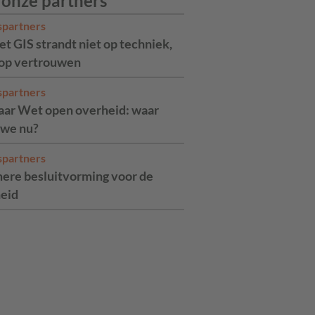
 onze partners
spartners
t GIS strandt niet op techniek,
op vertrouwen
spartners
jaar Wet open overheid: waar
 we nu?
spartners
ere besluitvorming voor de
eid