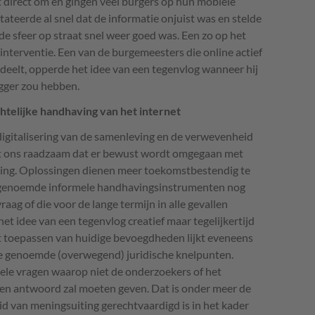
t direct om en gingen veel burgers op hun mobiele
ateerde al snel dat de informatie onjuist was en stelde
de sfeer op straat snel weer goed was. Een zo op het
 interventie. Een van de burgemeesters die online actief
eelt, opperde het idee van een tegenvlog wanneer hij
ogger zou hebben.
chtelijke handhaving van het internet
gitalisering van de samenleving en de verwevenheid
 het ons raadzaam dat er bewust wordt omgegaan met
ing. Oplossingen dienen meer toekomstbestendig te
de genoemde informele handhavingsinstrumenten nog
raag of die voor de lange termijn in alle gevallen
d het idee van een tegenvlog creatief maar tegelijkertijd
het toepassen van huidige bevoegdheden lijkt eveneens
 genoemde (overwegend) juridische knelpunten.
ele vragen waarop niet de onderzoekers of het
en antwoord zal moeten geven. Dat is onder meer de
eid van meningsuiting gerechtvaardigd is in het kader