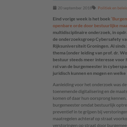
20 september 2018
Politiek en belei
Eind vorige week is het boek
‘Burgem
openbare orde door bestuurlijke maat
multidisciplinaire onderzoek, in opd
de onderzoeksgroep Cybersafety va
Rijksuniversiteit Groningen. Al sind
thema (onder leiding van prof. dr. Wo
bestuur steeds meer interesse voor h
rol van de burgemeester in cyberspa
juridisch kunnen en mogen en welke r
Aanleiding voor het onderzoek was de 
toenemende digitalisering en de maats
komen of daar hun oorsprong kennen. M
burgemeester omdat bestuurlijk optre
preventief in te grijpen bij verstoring
maatregelen achteraf op straat voorko
verstoringen op straat door burgeme