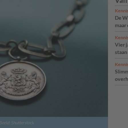
Van
Kenni
De We
maar 
Kenni
Vier 
staan
Kenni
Slimm
overh
Beeld: Shutterstock