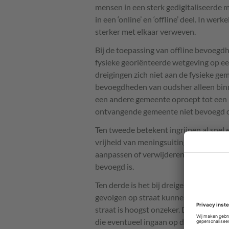
mensen in een sterk gedigitaliseerde m
in een ‘online’ en ‘offline’ deel. In we
sterker met elkaar verweven.
Bij de toepassing van offline bevoegd
fysieke georiënteerde wetgeving op een
dreigingen zich niet aan de fysieke g
bevoegdheden van oudsher alleen bin
een andere gemeente oproept tot een
ontvangende gemeente niet bevoegd 
Ten tweede betekent ingrijpen al snel
vrijheid van meningsuiting. Preventief 
aanpassen of verwijderen van berichte
bevoegd is.
Ten derde is het bij dreigende berichtg
gevolgen op straat kunnen zijn. De ca
straat is hoogst onzeker. Daar komt bi
die eventueel ingaan op de oproep, va