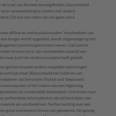
 de inzet van formele bevoegdheden, bijvoorbeeld
f door samenwerking te zoeken met andere
rie. Dit kan een reden zijn om geen extra
wel offline als online plaatsvinden. Voorbeelden van
at een burger wordt opgebeld, wordt uitgenodigd op het
 wijkagenten poolshoogte komen nemen. Dat laatste
orden ervaren en er zijn voorbeelden waarbij een
ie maar juist tot verdere escalatie heeft geleidt.
oor geïnterviewden andere mogelijke oplossingen
e centraal staat. Bijvoorbeeld het indienen van
erwijderen van berichten (Notice and Takedown)
kersvoorwaarden of het maken van een tegenvlog
gemeester als onwenselijk bestempelt. Ook kwam naar
n authentieke informatie kan zijn bij bestrijden van
 noemde als voorbeeld een Twittermelding over een
ns een groot evenement binnen zijn gemeente. Als gevolg