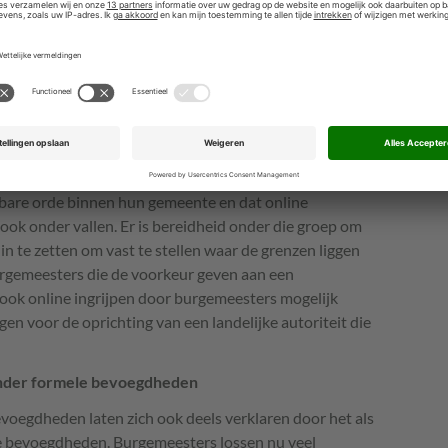
jpen lastig.
e rol van burgemeesters
sters en experts binnen het openbaar bestuur
en wenselijkheid van het online toepassen van de
en geen bevoegdheden op het internet, omdat ze
van uitingen van burgers moeten houden en optreden
ht) meer voor hand ligt. Anderen geven aan dat zij zich
bare orde binnen hun gemeente en dat online
ok onder vallen. Er is bereidheid onder die groep om
n te zetten om vast te stellen waar de grenzen liggen
burgemeesters die de voorkeur geven aan een
ook online ingrijpen door burgemeesters mogelijk
en voor de oprichting van een landelijke autoriteit die
nder formele bevoegdheden
evoegdheden laten zich ook deels verklaren door het als
le bevoegdheden. Burgemeesters lossen nu veel