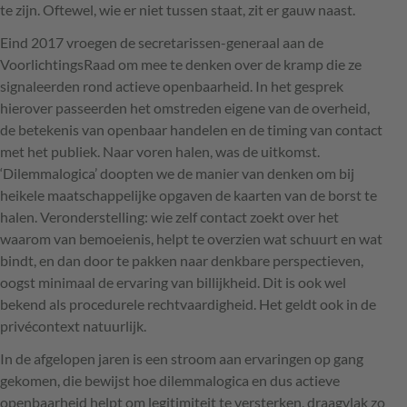
te zijn. Oftewel, wie er niet tussen staat, zit er gauw naast.
Eind 2017 vroegen de secretarissen-generaal aan de
VoorlichtingsRaad om mee te denken over de kramp die ze
signaleerden rond actieve openbaarheid. In het gesprek
hierover passeerden het omstreden eigene van de overheid,
de betekenis van openbaar handelen en de timing van contact
met het publiek. Naar voren halen, was de uitkomst.
‘Dilemmalogica’ doopten we de manier van denken om bij
heikele maatschappelijke opgaven de kaarten van de borst te
halen. Veronderstelling: wie zelf contact zoekt over het
waarom van bemoeienis, helpt te overzien wat schuurt en wat
bindt, en dan door te pakken naar denkbare perspectieven,
oogst minimaal de ervaring van billijkheid. Dit is ook wel
bekend als procedurele rechtvaardigheid. Het geldt ook in de
privécontext natuurlijk.
In de afgelopen jaren is een stroom aan ervaringen op gang
gekomen, die bewijst hoe dilemmalogica en dus actieve
openbaarheid helpt om legitimiteit te versterken, draagvlak zo