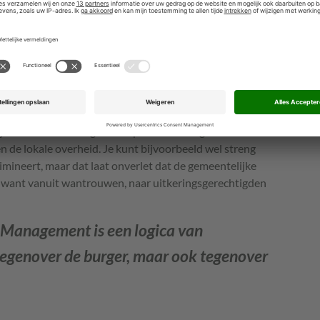
chnologie wordt geïmplementeerd. Dat is niet
ang van op een vroeg moment kritisch naar technologie
maar het is niet afdoende. De publieke waarden waarover
el. Het gaat bijvoorbeeld nauwelijks over sociale
zijn de assessments gericht op de technologie. Ze
 de lokale overheid. Je kunt bijvoorbeeld wel streng
rimineert, maar dat laat onverlet dat de gemeentelijke
f, want vanuit wantrouwen, naar uitkeringsgerechtigden
 Management is een logica van
tegenover de burger, maar ook tegenover