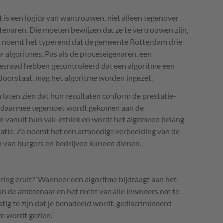
is een logica van wantrouwen, niet alleen tegenover
enaren. Die moeten bewijzen dat ze te vertrouwen zijn,
t noemt het typerend dat de gemeente Rotterdam drie
or algoritmes. Pas als de proceseigenaren, een
iesraad hebben gecontroleerd dat een algoritme een
 doorstaat, mag het algoritme worden ingezet.
aten zien dat hun resultaten conform de prestatie-
dat daarmee tegemoet wordt gekomen aan de
 vanuit hun vak-ethiek en wordt het algemeen belang
 oratie. Ze noemt het een armoedige verbeelding van de
 van burgers en bedrijven kunnen dienen.
ering eruit? ‘Wanneer een algoritme bijdraagt aan het
n de ambtenaar en het recht van alle inwoners om te
tig te zijn dat je benadeeld wordt, gediscrimineerd
m wordt gezien.’