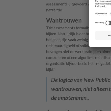
assessments uitgevoerd voordat de te
hetzelfde.
Wantrouwen
‘Die assessments formaliseren het bel
kijken. Natuurlijk is dat belangrijk, 
het gaat, zijn vaak weinig controversie
rechtvaardigheid of solidariteit. Ook 
bevragen niet de werkpraktijken binnen
controleren of een algoritme niet disc
organisatie bijvoorbeeld heel negatie
kijkt.’
De logica van New Public
wantrouwen, niet alleen 
de ambtenaren..