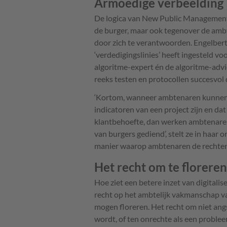
Armoedige verbeelding
De logica van New Public Management 
de burger, maar ook tegenover de ambt
door zich te verantwoorden. Engelber
‘verdedigingslinies’ heeft ingesteld vo
algoritme-expert én de algoritme-adv
reeks testen en protocollen succesvol
‘Kortom, wanneer ambtenaren kunnen l
indicatoren van een project zijn en 
klantbehoefte, dan werken ambtenaren
van burgers gediend’, stelt ze in haar
manier waarop ambtenaren de rechten
Het recht om te floreren
Hoe ziet een betere inzet van digitalis
recht op het ambtelijk vakmanschap va
mogen floreren. Het recht om niet angs
wordt, of ten onrechte als een problee