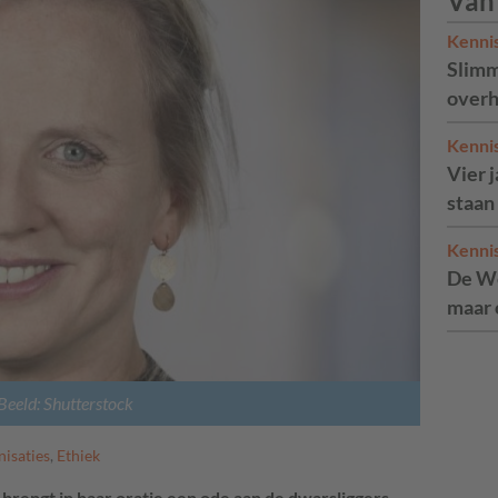
Van
Kenni
Slimm
overh
Kenni
Vier 
staan
Kenni
De We
maar 
Beeld: Shutterstock
nisaties
,
Ethiek
 brengt in haar oratie een ode aan de dwarsliggers