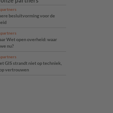
 onze partners
spartners
ere besluitvorming voor de
eid
spartners
jaar Wet open overheid: waar
 we nu?
spartners
t GIS strandt niet op techniek,
op vertrouwen