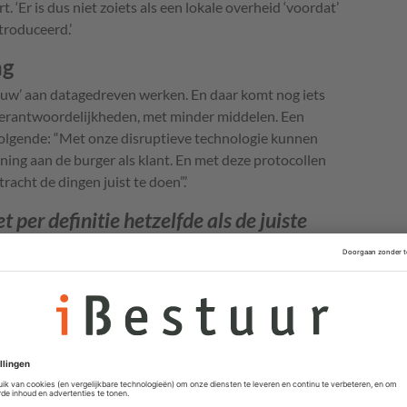
 ‘Er is dus niet zoiets als een lokale overheid ‘voordat’
troduceerd.’
ng
ieuw’ aan datagedreven werken. En daar komt nog iets
verantwoordelijkheden, met minder middelen. Een
 volgende: “Met onze disruptieve technologie kunnen
ening aan de burger als klant. En met deze protocollen
tracht de dingen juist te doen”.’
et per definitie hetzelfde als de juiste
efinitie hetzelfde als de juiste dingen doen, zegt ze. Het
isering betekent dat er wordt gedigitaliseerd met
veiligheid, transparantie en de privacy van inwoners.
ch juist méér gehoor? Nee, zegt Engelbert, er worden