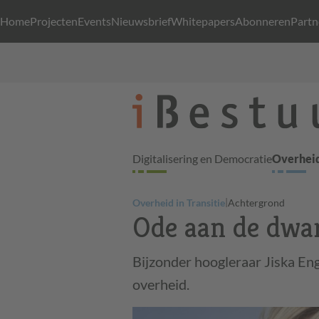
Home
Projecten
Events
Nieuwsbrief
Whitepapers
Abonneren
Partn
Digitalisering en Democratie
Overheid
|
Overheid in Transitie
Achtergrond
Ode aan de dwar
Bijzonder hoogleraar Jiska Eng
overheid.