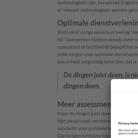
technologieën zijn, benadrukt Engelbert.
er ‘nieuwe’ technologieën werden geïn
Optimale dienstverleni
Sinds eind vorige eeuw is er weinig ‘n
bij: ‘Gemeenten hebben steeds meer 
consultant of techbedrijf belooft het
jullie zorgen voor optimale dienstverl
kun je heel zorgvuldig laten zien dat je 
De dingen juist doen, is ni
dingen doen.
Meer assessments
Maar de dingen juist doen, is niet per d
lijkt paradoxaal: verantwoorde digital
aandacht voor publieke waarden, zoals 
Dan krijgen kritische tegengeluiden to