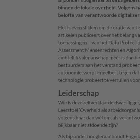
binnen de lokale overheid. Volgens h
belofte van verantwoorde digitalise
Het is even slikken om de oratie van J
artikelen publiceert over het belang 
toepassingen – van het Data Protecti
Assessment Mensenrechten en Algorit
ambtelijk vakmanschap méér is dan het
bestuurders aan het verstand probeer
autonomie, werpt Engelbert tegen dat 
technologie probeert te verruilen voor
Leiderschap
Wie is deze zelfverklaarde dwarsligger,
Leerstoel ‘Overheid als arbeidsorganisa
volgens haar dan wél om, als verantwoo
blijkbaar niet afdoende zijn?
Als bijzonder hoogleraar houdt Engelber