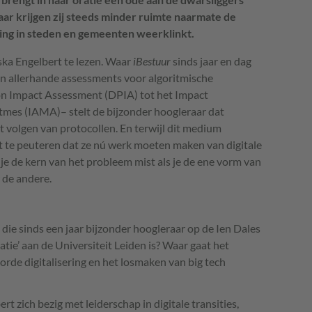
aar krijgen zij steeds minder ruimte naarmate de
ring in steden en gemeenten weerklinkt.
iska Engelbert te lezen. Waar
iBestuur
sinds jaar en dag
van allerhande assessments voor algoritmische
on Impact Assessment (DPIA) tot het Impact
mes (IAMA)– stelt de bijzonder hoogleraar dat
 volgen van protocollen. En terwijl dit medium
t te peuteren dat ze nú werk moeten maken van digitale
je de kern van het probleem mist als je de ene vorm van
 de andere.
 die sinds een jaar bijzonder hoogleraar op de Ien Dales
tie’ aan de Universiteit Leiden is? Waar gaat het
rde digitalisering en het losmaken van big tech
t zich bezig met leiderschap in digitale transities,