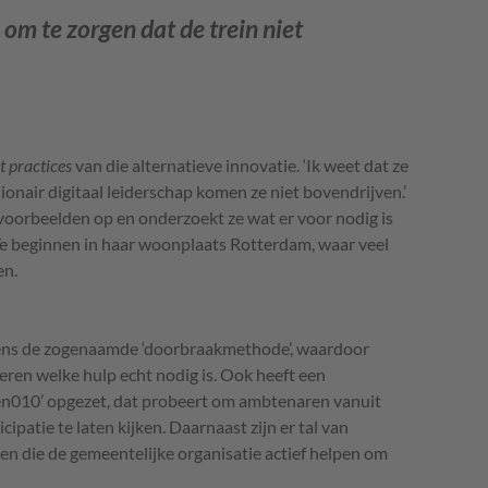
 om te zorgen dat de trein niet
t practices
van die alternatieve innovatie. ‘Ik weet dat ze
sionair digitaal leiderschap komen ze niet bovendrijven.’
voorbeelden op en onderzoekt ze wat er voor nodig is
Te beginnen in haar woonplaats Rotterdam, waar veel
en.
ens de zogenaamde ‘doorbraakmethode’, waardoor
ceren welke hulp echt nodig is. Ook heeft een
en010’ opgezet, dat probeert om ambtenaren vanuit
patie te laten kijken. Daarnaast zijn er tal van
en die de gemeentelijke organisatie actief helpen om