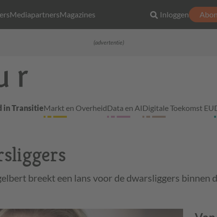
ers
Mediapartners
Magazines
Inloggen
Abon
(advertentie)
 in Transitie
Markt en Overheid
Data en AI
Digitale Toekomst EU
sliggers
elbert breekt een lans voor de dwarsliggers binnen d