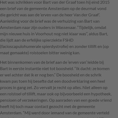
Het was schrikken voor Bart van der Graaf toen hij eind 2015
een brief van de gemeente Amsterdam op de deurmat vond
die gericht was aan de ‘erven van de heer Van der Graaf’.
Aanleiding voor de brief was de verhuizing van Bart van
Amsterdam naar zijn ouders in Wassenaar. “Tijdelijk, omdat
mijn nieuwe huis in Voorhout nog niet klaar was”, aldus Bart,
die lijdt aan de erfelijke spierziekte
FSHD
(facioscapulohumerale spierdystrofie) en zonder tillift en (op
maat gemaakte) rolstoelen bitter weinig kan.
Het binnenkomen van de brief aan de ‘erven van’ leidde bij
Bart in eerste instantie niet tot boosheid. “Ik dacht: ze komen
er wel achter dat ik er nog ben.” De boosheid en de schrik
kwam pas toen hij besefte dat een doodverklaring een heel
proces in gang zet. Zo vervalt je recht op alles. Niet alleen op
een rolstoel of tillift, maar ook op bijvoorbeeld een hypotheek,
pensioen of verzekeringen. Op aanraden van een goede vriend
heeft hij toch maar contact gezocht met de gemeente
Amsterdam. “Mij werd door iemand van de gemeente verteld