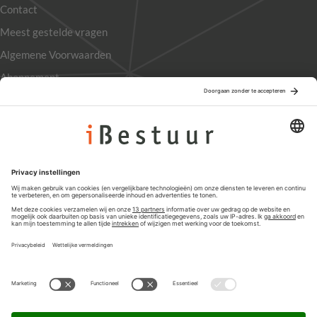
Contact
Meest gestelde vragen
Algemene Voorwaarden
Abonnement
Adverteren
Colofon
Nieuwsbrief
Privacyinstellingen