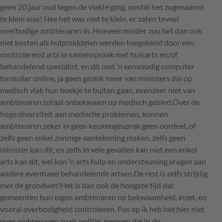
geen 20 jaar oud tegen de vlakte ging, omdat het zogenaamd
te klein was! Nee het was niet te klein, er zaten teveel
overbodige ambtenaren in. Hoeveel minder zou het dan ook
niet kosten als hulpmiddelen werden toegekend door een
controlerend arts in samenspraak met huisarts en/of
behandelend specialist, en dit met ‘n eenvoudig computer
formulier online, ja geen gezeik meer van ministers die op
medisch vlak hun boekje te buiten gaan, evenzeer niet van
ambtenaren totaal onbekwaam op medisch gebied.Over de
hoge diversiteit aan medische problemen, kunnen
ambtenaren zeker in geen keukengesprek geen oordeel, of
zelfs geen enkel zonnige aantekening maken, zelfs geen
minister kan dit, en zelfs in vele gevallen kan niet een enkel
arts kan dit, wel kan ‘n arts hulp en ondersteuning vragen aan
andere eventueel behandelende artsen.De rest is zelfs strijdig
met de grondwet!Het is dan ook de hoogste tijd dat
gemeenten hun eigen ambtenaren op bekwaamheid, inzet, en
vooral overbodigheid controleren. Pas op ik heb het hier niet
over ambtenaren zoals politie, mensen die in de