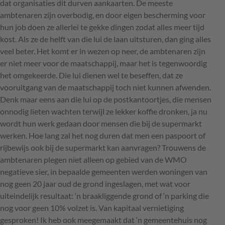
dat organisaties dit durven aankaarten. De meeste
ambtenaren zijn overbodig, en door eigen bescherming voor
hun job doen ze allerlei te gekke dingen zodat alles meer tijd
kost. Als ze de helft van die lui de laan uitsturen, dan ging alles
veel beter. Het komt er in wezen op neer, de ambtenaren zijn
er niet meer voor de maatschappij, maar het is tegenwoordig
het omgekeerde. Die lui dienen wel te beseffen, dat ze
vooruitgang van de maatschappij toch niet kunnen afwenden.
Denk maar eens aan die lui op de postkantoortjes, die mensen
onnodig lieten wachten terwijl ze lekker koffie dronken, ja nu
wordt hun werk gedaan door mensen die bij de supermarkt
werken. Hoe lang zal het nog duren dat men een paspoort of
rijbewijs ook bij de supermarkt kan aanvragen? Trouwens de
ambtenaren plegen niet alleen op gebied van de WMO
negatieve sier, in bepaalde gemeenten werden woningen van
nog geen 20 jaar oud de grond ingeslagen, met wat voor
uiteindelijk resultaat: ‘n braakliggende grond of ‘n parking die
nog voor geen 10% volzet is. Van kapitaal vernietiging
gesproken! Ik heb ook meegemaakt dat ‘n gemeentehuis nog