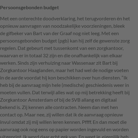
Persoonsgebonden budget
Met een onterechte doodverklaring, het terugvorderen én het
opnieuw aanvragen van noodzakelijke voorzieningen, bleek
de gifbeker van Bart van der Graaf nog niet leeg. Met een
persoonsgebonden budget (pgb) kan hij zelf de gewenste zorg
regelen. Dat gebeurt met tussenkomt van een zorgkantoor,
waarvan er in totaal 32 zijn en die onafhankelijk van elkaar
werken. Sinds zijn verhuizing naar Wassenaar zit Bart bij
Zorgkantoor Haaglanden, maar het had wel de nodige voeten
in de aarde voordat hij kon beschikken over hun diensten. “Ik
heb bij de aanvraag mijn hele (medische) geschiedenis weer in
moeten vullen. Dat terwijl alles wat op mij betrekking heeft bij
Zorgkantoor Amsterdam of bij de
SVB
allang en digitaal
bekend is. Zij kennen alle contracten. Neem dan met hen
contact op. Maar nee, zij willen dat ik de aanvraag opnieuw
invul omdat zij mij willen leren kennen. Pffff. En dan moet die
aanvraag ook nog eens op papier worden ingevuld en worden
uitgeprint. Ik word daar echt gek van. En weet je, eigenlijk heb