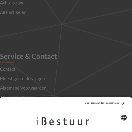
Achtergrond
Alle artikelen
Service & Contact
Contact
Meest gestelde vragen
Algemene Voorwaarden
Abonnement
Adverteren
Colofon
Nieuwsbrief