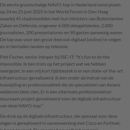
De eerste grootschalige NAVO-top in Nederland vond plaats
op 24 en 25 juni 2025 in het World Forum in Den Haag
waarbij 45 staatshoofden met hun ministers van Buitenlandse
Zaken en Defensie, ongeveer 6.000 delegatieleden, 2.000
journalisten, 200 presentatoren en 90 gasten aanwezig waren.
De top was voor een groot deel ook digitaal (online) te volgen
en in tientallen landen op televisie.
Piet Fischer, senior inkoper bij SSC-IT: "It’s fun to do the
impossible. Ik ben trots op het project wat we hebben
neergezet. In een vrij kort tijdsbestek is er een state-of-the-art
infrastructuur gerealiseerd, ik ben onder de indruk van de
toewijding en professionaliteit die de specialisten van Axians
wederom laten zien. Er is een uitermate professioneel en
duurzaam project gerealiseerd voor de digitale infrastructuur
van deze NAVO-top!”
De druk op de digitale infrastructuur, die speciaal voor deze
dagen is gerealiseerd in samenwerking met Cisco en Fortinet,
is hoog geweest. De enorme hoeveelheid camera’s,