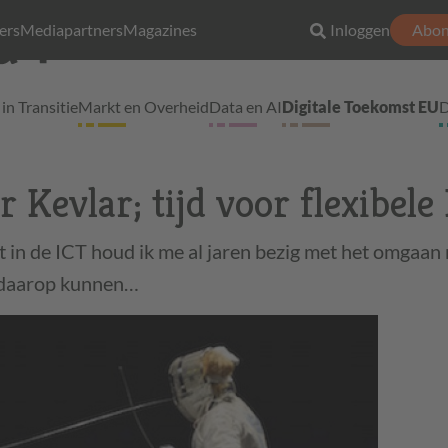
ers
Mediapartners
Magazines
Inloggen
Abon
in Transitie
Markt en Overheid
Data en AI
Digitale Toekomst EU
D
Kevlar; tijd voor flexibele
ect in de ICT houd ik me al jaren bezig met het omgaan
 daarop kunnen…