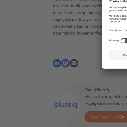
procesmodellen vaarwel te zeggen, fle
manier met complexe regels en dynami
regelgestuurde, dynamische systemen. 
van maken? Tijd om ook in de
ICT
het h
naar minder zwaar én flexibel materiaa
Over Blueriq
Hét softwareplatform 
regelgedreven bedrijf
Lees meer van Blu