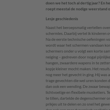
doen we het toch al dertig jaar? En h
roept meestal de nodige weerstand op
Lesje geschiedenis
Naast het beroepsmatig vertellen over
schermles. Daarbij vertel ik kinderen 
Na de eerste technische oefeningen volg
wordt waar het schermen vandaan komt
schermers onder u volgt een korte sa
neiging – gedreven door nogal pijnlijk
hangen, zwaardere wapens in te zetten 
kopje kleiner mocht maken. Het resulta
nog meer het gevecht in ging. Hij was 
trage gevechten die wel uren konden 
dan ook een wending. De zwaar bewap
lichtvoetige en flexibele musketiers. 
te tillen, dartelde de degenschermer o
prikjes uit te delen en zo snel het ge
dan ook een zeer dynamisch spelletje