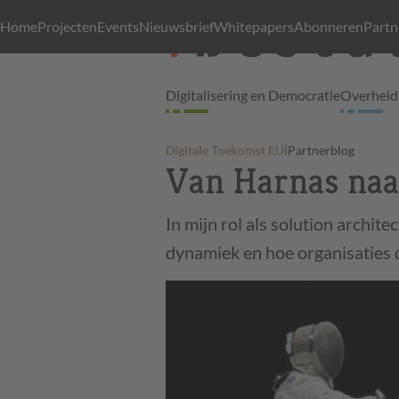
Home
Projecten
Events
Nieuwsbrief
Whitepapers
Abonneren
Partn
Digitalisering en Democratie
Overheid 
|
Digitale Toekomst EU
Partnerblog
Van Harnas naar 
In mijn rol als solution archit
dynamiek en hoe organisaties