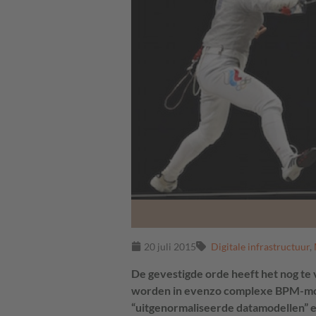
20 juli 2015
Digitale infrastructuur
,
De gevestigde orde heeft het nog t
worden in evenzo complexe BPM-mod
“uitgenormaliseerde datamodellen” e