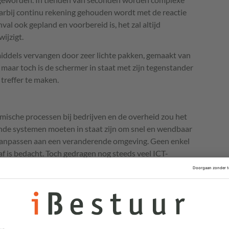
aarbij continu rekening gehouden wordt met de reactie
al ook gepland en voorbereid is, het zal altijd
ijzigt.
nmiddels vervangen door zeer lichte pakken, gemaakt van
, maar toch is de schermer in staat met zijn tegenstander
treffer te maken.
mische processen bij bedrijven en de overheid zou het
nde systemen moeten in staat zijn om snel en wendbaar
 aanpassen aan een veranderende omgeving. Geen enkel
af is bedacht. Toch gedragen nog steeds veel
ICT
-
uwers, zich alsof de buitenwereld statisch en
te factoren die het proces kunnen beïnvloeden. Maar
 hoog tijd voor een nieuwe wending binnen de overheid.
teren van flexibiliteit –zoals de schermers– kunt u
e en zelfdenkende gebruikers en regels die continu
er van werken. Tijd om de behangrollen met