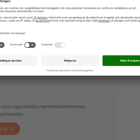
xibele processen in te richten en op een beheersbare
ek om te gaan. Kortom, dit is het moment voor
De techniek is er, dus waarom zou u daar geen gebruik
arnas aan de wilgen te hangen en over te schakelen
l.
voor organisaties met kennisintensieve,
sprocessen.
eriq