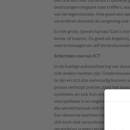
beslissingen omgezet naar treffers, w
van de tegenstander. Hoe goed een aanv
veranderen doordat de omgeving ook w
En het grote, ijzeren harnas? Dat is i
kevlar of twaron. Zo goed als kogelvrij
mee te bewegen en zelf de beslissende 
Schermen vsersus
ICT
In de huidige automatisering van dyna
niet anders moeten zijn. Ondersteune
te zijn en zich dus eenvoudig kunnen
proces verloopt precies zoals het voor
systemen, en ook hun ontwerpers en bo
voorspelbaar is en negeren onverwach
die wereld bestaat niet (meer). Het is
Een decennia wachten met het implemen
zich toch niet veroorloven? Veeleisend
veranderen vragen om een andere mani