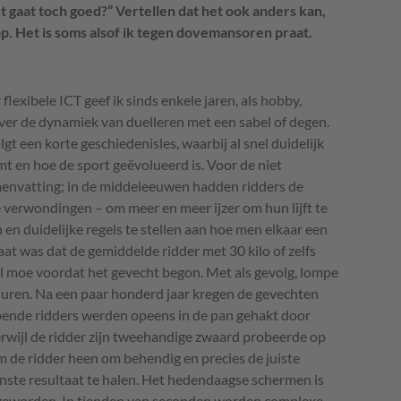
et gaat toch goed?” Vertellen dat het ook anders kan,
. Het is soms alsof ik tegen dovemansoren praat.
 flexibele
ICT
geef ik sinds enkele jaren, als hobby,
over de dynamiek van duelleren met een sabel of degen.
t een korte geschiedenisles, waarbij al snel duidelijk
 en hoe de sport geëvolueerd is. Voor de niet
menvatting; in de middeleeuwen hadden ridders de
e verwondingen – om meer en meer ijzer om hun lijft te
en duidelijke regels te stellen aan hoe men elkaar een
at was dat de gemiddelde ridder met 30 kilo of zelfs
al moe voordat het gevecht begon. Met als gevolg, lompe
duren. Na een paar honderd jaar kregen de gevechten
ende ridders werden opeens in de pan gehakt door
Terwijl de ridder zijn tweehandige zwaard probeerde op
m de ridder heen om behendig en precies de juiste
wenste resultaat te halen. Het hedendaagse schermen is
 geworden. In tienden van seconden worden complexe