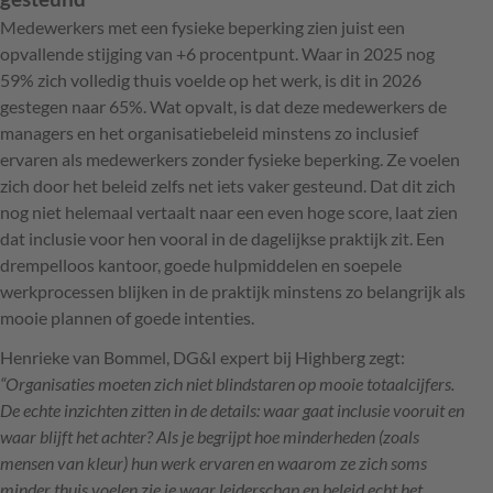
Medewerkers met een fysieke beperking zien juist een
opvallende stijging van +6 procentpunt. Waar in 2025 nog
59% zich volledig thuis voelde op het werk, is dit in 2026
gestegen naar 65%. Wat opvalt, is dat deze medewerkers de
managers en het organisatiebeleid minstens zo inclusief
ervaren als medewerkers zonder fysieke beperking. Ze voelen
zich door het beleid zelfs net iets vaker gesteund. Dat dit zich
nog niet helemaal vertaalt naar een even hoge score, laat zien
dat inclusie voor hen vooral in de dagelijkse praktijk zit. Een
drempelloos kantoor, goede hulpmiddelen en soepele
werkprocessen blijken in de praktijk minstens zo belangrijk als
mooie plannen of goede intenties.
Henrieke van Bommel, DG&I expert bij Highberg zegt:
“Organisaties moeten zich niet blindstaren op mooie totaalcijfers.
De echte inzichten zitten in de details: waar gaat inclusie vooruit en
waar blijft het achter? Als je begrijpt hoe minderheden (zoals
mensen van kleur) hun werk ervaren en waarom ze zich soms
minder thuis voelen zie je waar leiderschap en beleid echt het