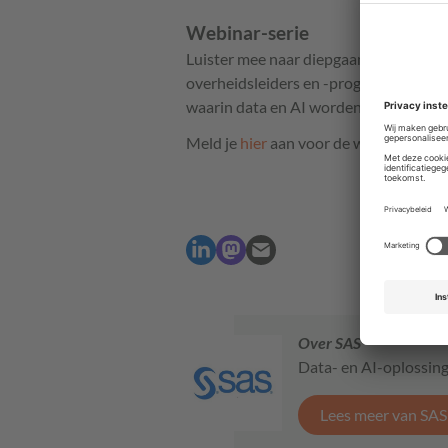
Webinar-serie
Luister mee naar diepgaande discussi
overheidsleiders en -programma's van
waarin data en AI worden ingezet om 
Meld je
hier
aan voor de webinars.
Over SAS
Data- en AI-oplossing
Lees meer van SAS