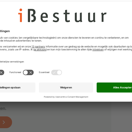
es met experts over de meest urgente uitdagingen waar
daag de dag voor staan. Hoor over praktijkvoorbeelden
deze problemen op te lossen.
en.