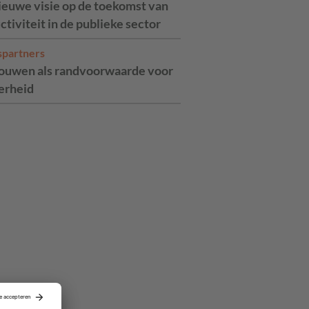
ieuwe visie op de toekomst van
ctiviteit in de publieke sector
spartners
ouwen als randvoorwaarde voor
erheid