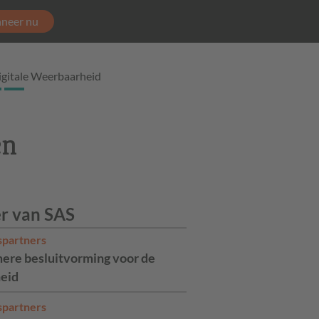
neer nu
igitale Weerbaarheid
en
r van SAS
spartners
ere besluitvorming voor de
eid
spartners