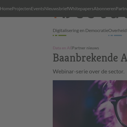
Home
Projecten
Events
Nieuwsbrief
Whitepapers
Abonneren
Partn
Digitalisering en Democratie
Overheid 
|
Data en AI
Partner nieuws
Baanbrekende A
Webinar-serie over de sector.