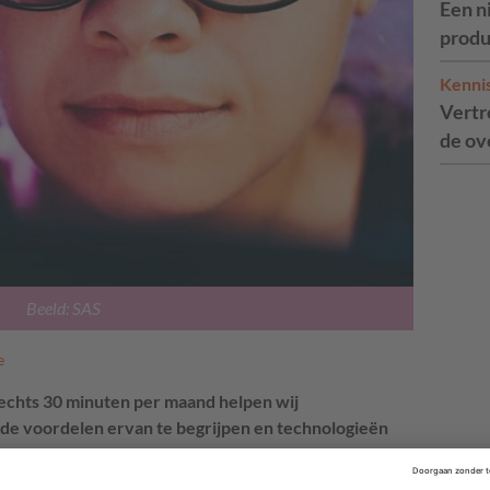
Een n
produ
Kenni
Vertr
de ov
Beeld: SAS
e
lechts 30 minuten per maand helpen wij
de voordelen ervan te begrijpen en technologieën
ynthetische data en Agentic AI te verkennen, zodat ze
en.