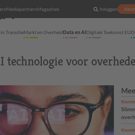
ers
Mediapartners
Magazines
Inloggen
Abon
in Transitie
Markt en Overheid
Data en AI
Digitale Toekomst EU
D
I technologie voor overhed
Mee
Kenni
Slimm
overh
Kenni