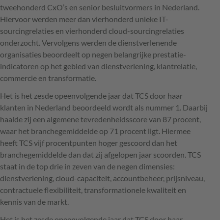
tweehonderd CxO’s en senior besluitvormers in Nederland.
Hiervoor werden meer dan vierhonderd unieke IT-
sourcingrelaties en vierhonderd cloud-sourcingrelaties
onderzocht. Vervolgens werden de dienstverlenende
organisaties beoordeelt op negen belangrijke prestatie-
indicatoren op het gebied van dienstverlening, klantrelatie,
commercie en transformatie.
Het is het zesde opeenvolgende jaar dat
TCS
door haar
klanten in Nederland beoordeeld wordt als nummer 1. Daarbij
haalde zij een algemene tevredenheidsscore van 87 procent,
waar het branchegemiddelde op 71 procent ligt. Hiermee
heeft
TCS
vijf procentpunten hoger gescoord dan het
branchegemiddelde dan dat zij afgelopen jaar scoorden.
TCS
staat in de top drie in zeven van de negen dimensies:
dienstverlening, cloud-capaciteit, accountbeheer, prijsniveau,
contractuele flexibiliteit, transformationele kwaliteit en
kennis van de markt.
Het is het zesde opeenvolgende jaar dat
TCS
door haar