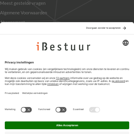
Meest gestelde vragen
Algemene Voorwaarden
Abonnement
Adverteren
Colofon
Nieuwsbrief
Privacyinstellingen