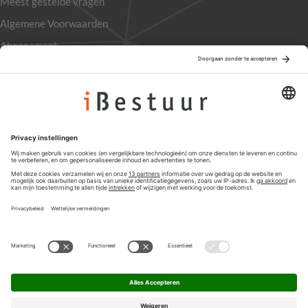
Meest gestelde vragen
Algemene Voorwaarden
Abonnement
Adverteren
Colofon
Nieuwsbrief
Privacyinstellingen