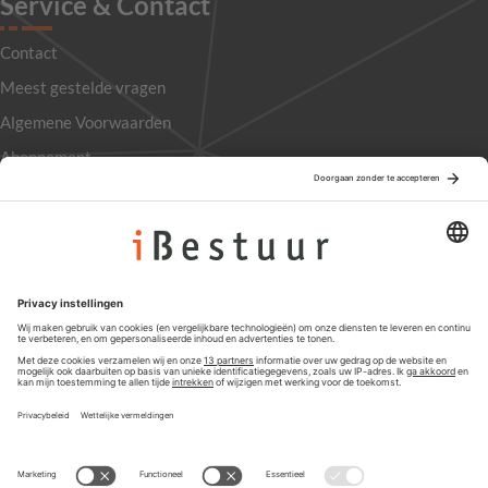
Service & Contact
Contact
Meest gestelde vragen
Algemene Voorwaarden
Abonnement
Adverteren
Colofon
Nieuwsbrief
Privacyinstellingen