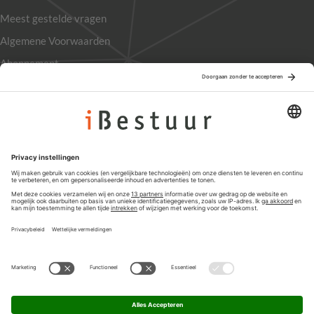
Meest gestelde vragen
Algemene Voorwaarden
Abonnement
Adverteren
Colofon
Nieuwsbrief
Privacyinstellingen