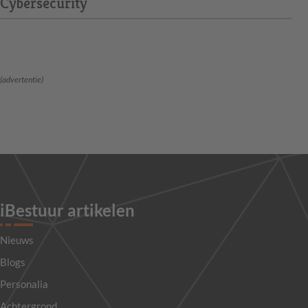
Cybersecurity
(advertentie)
iBestuur artikelen
Nieuws
Blogs
Personalia
Achtergrond