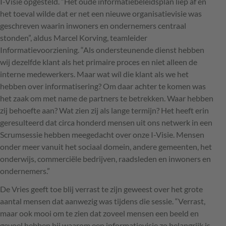
I-Visie opgesteld. “Het oude informatiebeleidsplan liep af en
het toeval wilde dat er net een nieuwe organisatievisie was
geschreven waarin inwoners en ondernemers centraal
stonden”, aldus Marcel Korving, teamleider
Informatievoorziening. “Als ondersteunende dienst hebben
wij dezelfde klant als het primaire proces en niet alleen de
interne medewerkers. Maar wat wíl die klant als we het
hebben over informatisering? Om daar achter te komen was
het zaak om met name de partners te betrekken. Waar hebben
zij behoefte aan? Wat zien zij als lange termijn? Het heeft erin
geresulteerd dat circa honderd mensen uit ons netwerk in een
Scrumsessie hebben meegedacht over onze I-Visie. Mensen
onder meer vanuit het sociaal domein, andere gemeenten, het
onderwijs, commerciële bedrijven, raadsleden en inwoners en
ondernemers.”
De Vries geeft toe blij verrast te zijn geweest over het grote
aantal mensen dat aanwezig was tijdens die sessie. “Verrast,
maar ook mooi om te zien dat zoveel mensen een beeld en
gevoel hebben bij waarom een informatievisie zo belangrijk is