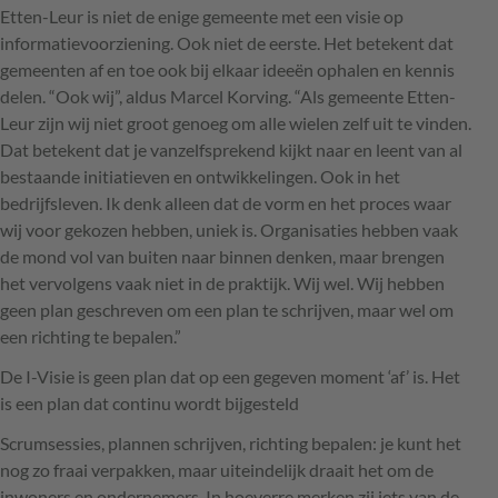
Etten-Leur is niet de enige gemeente met een visie op
informatievoorziening. Ook niet de eerste. Het betekent dat
gemeenten af en toe ook bij elkaar ideeën ophalen en kennis
delen. “Ook wij”, aldus Marcel Korving. “Als gemeente Etten-
Leur zijn wij niet groot genoeg om alle wielen zelf uit te vinden.
Dat betekent dat je vanzelfsprekend kijkt naar en leent van al
bestaande initiatieven en ontwikkelingen. Ook in het
bedrijfsleven. Ik denk alleen dat de vorm en het proces waar
wij voor gekozen hebben, uniek is. Organisaties hebben vaak
de mond vol van buiten naar binnen denken, maar brengen
het vervolgens vaak niet in de praktijk. Wij wel. Wij hebben
geen plan geschreven om een plan te schrijven, maar wel om
een richting te bepalen.”
De I-Visie is geen plan dat op een gegeven moment ‘af’ is. Het
is een plan dat continu wordt bijgesteld
Scrumsessies, plannen schrijven, richting bepalen: je kunt het
nog zo fraai verpakken, maar uiteindelijk draait het om de
inwoners en ondernemers. In hoeverre merken zij iets van de