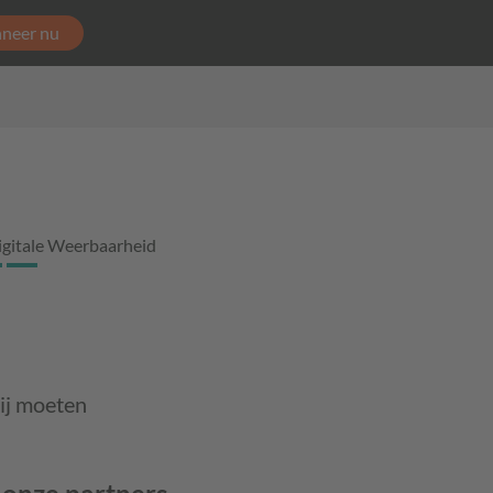
neer nu
igitale Weerbaarheid
Zij moeten