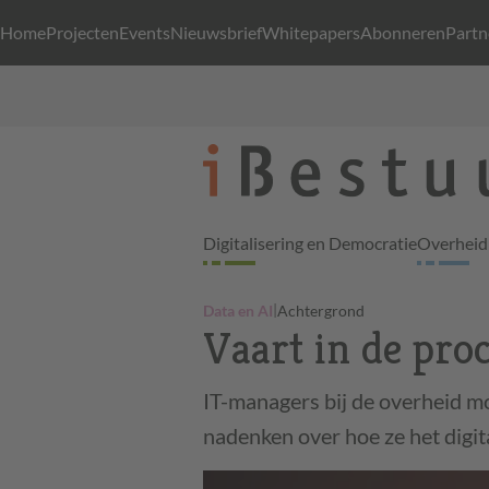
Home
Projecten
Events
Nieuwsbrief
Whitepapers
Abonneren
Partn
Digitalisering en Democratie
Overheid 
|
Data en AI
Achtergrond
Vaart in de pro
IT-managers bij de overheid mo
nadenken over hoe ze het digi