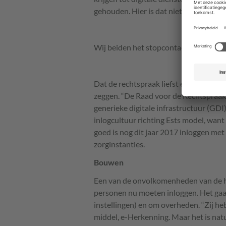
gehouden. Hier is dat niet zo en dat ma
Wij beiden het stopcontact, zij moet
Dat de rechtspraak liefst een inlogsy
zeggen. “De Raad voor de Rechtspraak
generieke digitale infrastructuur (
GDI
inlogcultuur richting Ests model, want
goed is nog dit jaar 2017 inloggen met 
zorginstanties.
Bouwen
Een van de onvolkomenheden van de hu
personen nu moeten inloggen. Het gaa
instellingen) en om overheden. “Zij he
middel, e-Herkenning. Maar het is nat