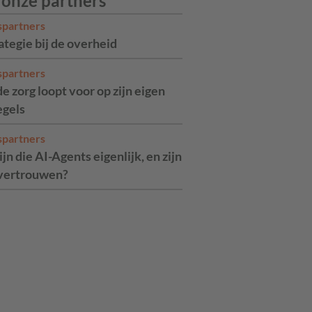
 onze partners
spartners
ategie bij de overheid
spartners
de zorg loopt voor op zijn eigen
egels
spartners
jn die AI-Agents eigenlijk, en zijn
 vertrouwen?