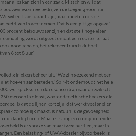
zomaar alles kan zien in een zaak. Misschien wil dat
iets bouwen waarmee bedrijven de toegang voor hun
e willen transparant zijn, maar moeten ook de
n bedrijven in acht nemen. Dat is een pittige opgave.”
00 procent betrouwbaar zijn en dat stelt hoge eisen.
 vreemdeling wordt uitgezet omdat een rechter te laat
an ook noodkanalen, het rekencentrum is dubbel
 van 8 tot 8 uur.”
volledig in eigen beheer uit. “We zijn gezegend met een
we niet hoeven aanbesteden.” Spir-it onderhoudt het hele
.000 werkplekken en de rekencentra, maar ontwikkelt
ft 350 mensen in dienst, waaronder ethische hackers die
rdeel is dat de lijnen kort zijn; dat werkt veel sneller
tspraak zo moeilijk maakt, is natuurlijk de gevoeligheid
en die daarbij horen. Maar er is nog een complicerende
e overheid is er sprake van maar twee partijen, maar in
angen. Een belasting- of
UWV
-dossier bijvoorbeeld is