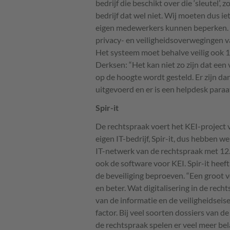
bedrijf die beschikt over die ‘sleutel’, 
bedrijf dat wel niet. Wij moeten dus 
eigen medewerkers kunnen beperken. W
privacy- en veiligheidsoverwegingen va
Het systeem moet behalve veilig ook 1
Derksen: “Het kan niet zo zijn dat een
op de hoogte wordt gesteld. Er zijn d
uitgevoerd en er is een helpdesk paraat
Spir-it
De rechtspraak voert het
KEI
-project 
eigen IT-bedrijf, Spir-it, dus hebben 
IT-netwerk van de rechtspraak met 12
ook de software voor
KEI
. Spir-it hee
de beveiliging beproeven. “Een groot voo
en beter. Wat digitalisering in de rech
van de informatie en de veiligheidseis
factor. Bij veel soorten dossiers van d
de rechtspraak spelen er veel meer bel