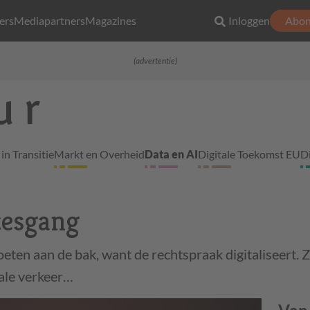
ers
Mediapartners
Magazines
Inloggen
Abon
(advertentie)
in Transitie
Markt en Overheid
Data en AI
Digitale Toekomst EU
D
cesgang
eten aan de bak, want de rechtspraak digitaliseert. 
tale verkeer…