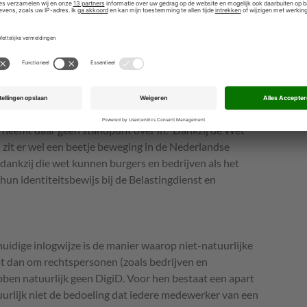
akt het wat moeilijker stuurbaar.”
en een stekker bouwen
steem naar Ests voorbeeld zou hebben, wil Derksen niet
 neemt daar geen standpunt over in.” Dankzij de Wet
) zit er wel een beetje beweging in de Nederlandse
 dankzij die wet kunnen burgers en bedrijven als het
hun identiteitsbewijs bij de Belastingdienst en
idige inlogwijze is de manier waarop niet-natuurlijke
t dan om rechtspersonen (zoals bedrijven en
bben natuurlijk geen DigiD. Voor hen bestaat een apart
uurlijk niet de bedoeling dat iedere medewerker van een