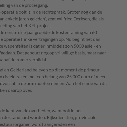
lling van de procesgang.
e operatie ooit is in de rechtspraak. Groter nog dan de
an enkele jaren geleden”, zegt Wilfried Derksen, die als
leiding van het
KEI
-project.
 de eerste drie jaar groeide de kostenraming van 60
de operatie flinke vertragingen op. Nu begint het dan
e wapenfeiten is dat er inmiddels zo’n 5000 asiel- en
fgedaan. Dat gebeurt nog op vrijwillige basis, maar naar
vanaf de zomer verplicht.
 en Gelderland beleven op dit moment de primeur
in civiele zaken met een belang van 25.000 euro of meer
 advocaat in de arm moeten nemen. Aan het einde van dit
ken daarop over.
 de kant van de overheden, want ook in het
n de standaard worden. Rijksdiensten, provinciale
 bestuursorganen wordt aangeraden een