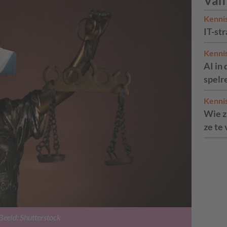
Van
Kenni
IT-str
Kenni
AI in 
spelr
Kenni
Wie zi
ze te
Beeld: Shutterstock