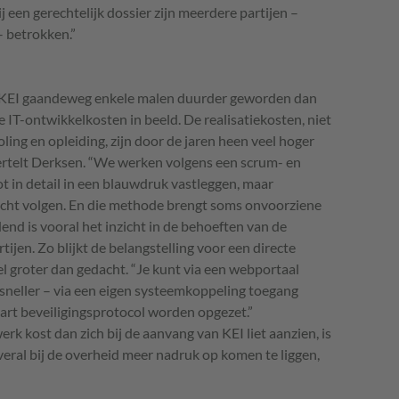
ij een gerechtelijk dossier zijn meerdere partijen –
– betrokken.”
KEI
gaandeweg enkele malen duurder geworden dan
 IT-ontwikkelkosten in beeld. De realisatiekosten, niet
oling en opleiding, zijn door de jaren heen veel hoger
ertelt Derksen. “We werken volgens een scrum- en
tot in detail in een blauwdruk vastleggen, maar
cht volgen. En die methode brengt soms onvoorziene
nd is vooral het inzicht in de behoeften van de
jen. Zo blijkt de belangstelling voor een directe
el groter dan gedacht. “Je kunt via een webportaal
sneller – via een eigen systeemkoppeling toegang
art beveiligingsprotocol worden opgezet.”
werk kost dan zich bij de aanvang van
KEI
liet aanzien, is
veral bij de overheid meer nadruk op komen te liggen,