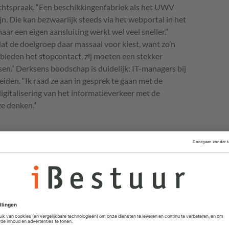
htspraak. “Een beschikkingenfabriek als het
UWV
n. Die kan bezwaarlijk steeds via het webportal in het
aar een eigen aansluiting werkt wel veel sneller.”
dat de doelgroep daar massaal voor kiest, want zo’n
j bieden het stopcontact, zij moeten een stekker
sen.” Derksens boodschap is duidelijk: IT-managers bij
iden. “Ik raad ze aan in gesprek te gaan met de
digitalisering van het informatieverkeer met de
ze denken.”
buitenland. “In Duitsland zijn ze ver, maar daar speelt
enigszins parten bij de automatisering. De Bundesländer
Estland is voor ons een nog grotere inspirator geweest.”
ient van het netwerk X-Road, dat werkt volgens open
aties bevat, waar digitaal stemmen al jaren werkt en
rocesgang in heel de rechtspraak inmiddels zo goed als
 kun je gewoon inloggen met je paspoort om toegang te
erheid. De overheid heeft de inlogmiddelen bij zichzelf