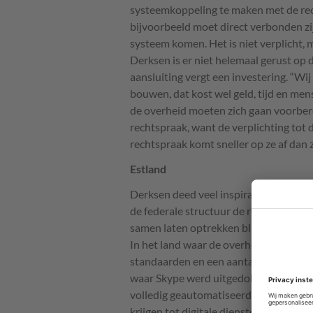
systeemkoppeling te maken met de rec
bijvoorbeeld moet direct verbonden zij
systeem komen. Het is niet verplicht, m
Derksen is er niet helemaal gerust op 
aansluiting vergt een investering. “Wi
bouwen, dat kost wel geld, tijd en men
de overheid moeten zich gaan voorbere
rechtspraak, want de verplichting tot 
rechtspraak komt sneller op ze af dan 
Estland
Derksen deed veel inspiratie op in het 
de federale structuur de rechtspraak 
samen laten optrekken blijkt moeilijk. 
In het land waar de overheid zich bed
standaarden en een aantal basisregistr
waar Skype werd uitgedokterd, is de p
volledig geautomatiseerd. “In Estland
krijgen tot digitale diensten van de ov