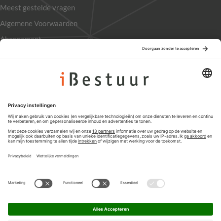
Meest gestelde vragen
Algemene Voorwaarden
Abonnement
Adverteren
Colofon
Nieuwsbrief
Privacyinstellingen