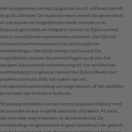
Het voorgenomen verbod op gebruik van AI-software betreft
de gratis diensten. De staatssecretaris erkent dat generatieve
AI ook kansen en mogelijkheden biedt. Voordat ze AI-
toepassingen breed wil integreren binnen de Rijksoverheid,
laat ze verschillende experimenten uitvoeren. Dat lijkt het
standaard overheidsantwoord op technologische
ontwikkelingen. Het klinkt weinig voortvarend. De
mogelijkheden binnen de overheid liggen nu al voor het
oprapen, bijvoorbeeld ondersteuning bij: het vertalen van
overheidsjargon in gewone mensentaal (bijvoorbeeld voor
publiekscommunicatie), het maken van een
managementsamenvatting van lange teksten, of het opstellen
en vertalen van brieven, e-mails etc.
Simpelweg verbieden van een razend populaire chatbot remt
de innovatie en kan mogelijk averechts uitpakken. AI-tools
zijn niet meer weg te denken uit de samenleving. De
ontwikkeling van generatieve AI gaat razendsnel. Het gebruik
van AI-tools laat zich niet afremmen en zal blijven toenemen.