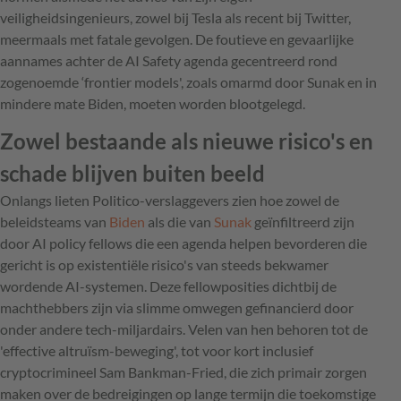
veiligheidsingenieurs, zowel bij Tesla als recent bij Twitter,
meermaals met fatale gevolgen. De foutieve en gevaarlijke
aannames achter de AI Safety agenda gecentreerd rond
zogenoemde ‘frontier models', zoals omarmd door Sunak en in
mindere mate Biden, moeten worden blootgelegd.
Zowel bestaande als nieuwe risico's en
schade blijven buiten beeld
Onlangs lieten Politico-verslaggevers zien hoe zowel de
beleidsteams van
Biden
als die van
Sunak
geïnfiltreerd zijn
door AI policy fellows die een agenda helpen bevorderen die
gericht is op existentiële risico's van steeds bekwamer
wordende AI-systemen. Deze fellowposities dichtbij de
machthebbers zijn via slimme omwegen gefinancierd door
onder andere tech-miljardairs. Velen van hen behoren tot de
'effective altruïsm-beweging', tot voor kort inclusief
cryptocrimineel Sam Bankman-Fried, die zich primair zorgen
maken over de bedreigingen op lange termijn die toekomstige