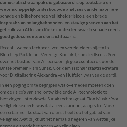
democratische aanpak die gebaseerd is op toetsbare en
wetenschappelijk onderbouwde analyses van de materiële
schade en bijbehorende veiligheidsrisico’s, een brede
inspraak van belanghebbenden, en stevige grenzen aan het
gebruik van AI in specifieke contexten waarin schade reeds
goed gedocumenteerd en zichtbaar is.
Recent kwamen techbedrijven en wereldleiders bijeen in
Bletchley Park in het Verenigd Koninkrijk om te discussiëren
over het bestuur van AI, persoonlijk gepresenteerd door de
Britse premier Rishi Sunak. Ook demissionair staatssecretaris
voor Digitalisering Alexandra van Huffelen was van de partij.
In een poging om te begrijpen wat overheden moeten doen
om de risico’s van snel ontwikkelende AI-technologie te
bedwingen, interviewde Sunak techmagnaat Elon Musk. Voor
veiligheidsexperts was dat al een alarmbel, aangezien Musk
een erbarmelijke staat van dienst heeft op het gebied van
veiligheid, wat blijkt uit het herhaald negeren van wettelijke
normen alsmede het advies van zijn eigen