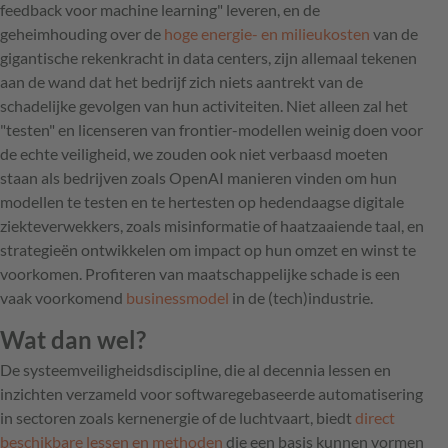
feedback voor machine learning" leveren, en de
geheimhouding over de
hoge energie- en milieukosten
van de
gigantische rekenkracht in data centers, zijn allemaal tekenen
aan de wand dat het bedrijf zich niets aantrekt van de
schadelijke gevolgen van hun activiteiten. Niet alleen zal het
"testen" en licenseren van frontier-modellen weinig doen voor
de echte veiligheid, we zouden ook niet verbaasd moeten
staan als bedrijven zoals OpenAI manieren vinden om hun
modellen te testen en te hertesten op hedendaagse digitale
ziekteverwekkers, zoals misinformatie of haatzaaiende taal, en
strategieën ontwikkelen om impact op hun omzet en winst te
voorkomen. Profiteren van maatschappelijke schade is een
vaak voorkomend
businessmodel
in de (tech)industrie.
Wat dan wel?
De systeemveiligheidsdiscipline, die al decennia lessen en
inzichten verzameld voor softwaregebaseerde automatisering
in sectoren zoals kernenergie of de luchtvaart, biedt
direct
beschikbare lessen en methoden
die een basis kunnen vormen