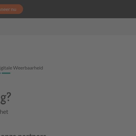
neer nu
igitale Weerbaarheid
ng?
 het