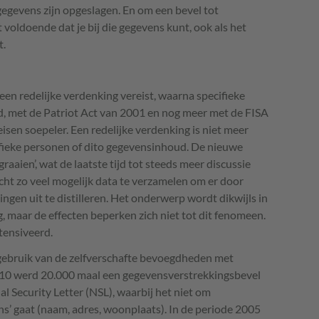
gegevens zijn opgeslagen. En om een bevel tot
t voldoende dat je bij die gegevens kunt, ook als het
t.
een redelijke verdenking vereist, waarna specifieke
 met de Patriot Act van 2001 en nog meer met de
FISA
en soepeler. Een redelijke verdenking is niet meer
ifieke personen of dito gegevensinhoud. De nieuwe
aaien’, wat de laatste tijd tot steeds meer discussie
richt zo veel mogelijk data te verzamelen om er door
ngen uit te distilleren. Het onderwerp wordt dikwijls in
maar de effecten beperken zich niet tot dit fenomeen.
tensiveerd.
gebruik van de zelfverschafte bevoegdheden met
010 werd 20.000 maal een gegevensverstrekkingsbevel
l Security Letter (
NSL
), waarbij het niet om
s’ gaat (naam, adres, woonplaats). In de periode 2005