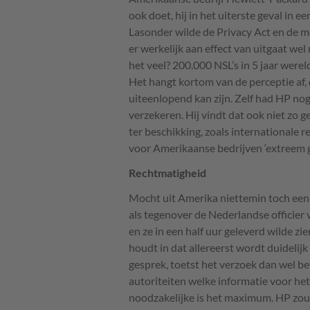
ook doet, hij in het uiterste geval in 
Lasonder wilde de Privacy Act en de mo
er werkelijk aan effect van uitgaat wel
het veel? 200.000
NSL
’s in 5 jaar were
Het hangt kortom van de perceptie af,
uiteenlopend kan zijn. Zelf had HP no
verzekeren. Hij vindt dat ook niet zo
ter beschikking, zoals internationale 
voor Amerikaanse bedrijven ‘extreem g
Rechtmatigheid
Mocht uit Amerika niettemin toch een
als tegenover de Nederlandse officier
en ze in een half uur geleverd wilde zi
houdt in dat allereerst wordt duidelijk
gesprek, toetst het verzoek dan wel be
autoriteiten welke informatie voor het 
noodzakelijke is het maximum. HP zou