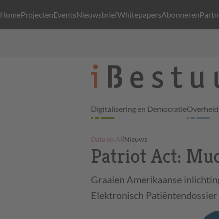
Home
Projecten
Events
Nieuwsbrief
Whitepapers
Abonneren
Partn
Digitalisering en Democratie
Overheid 
|
Data en AI
Nieuws
Patriot Act: Mu
Graaien Amerikaanse inlichtin
Elektronisch Patiëntendossier 