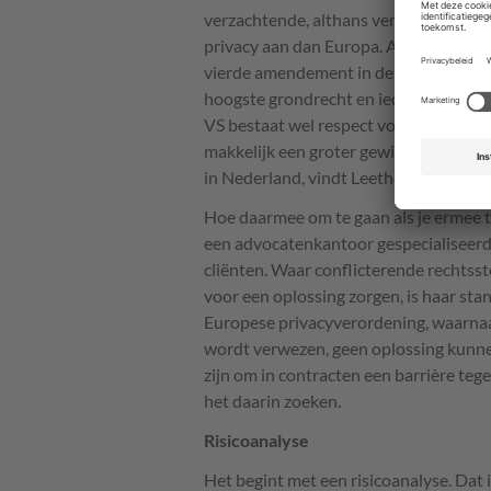
verzachtende, althans verklarende om
privacy aan dan Europa. Anders dan hie
vierde amendement in de Bill of Rights
hoogste grondrecht en iedereen die ge
VS bestaat wel respect voor privacy, 
makkelijk een groter gewicht. Ondanks
in Nederland, vindt Leether dat we te
Hoe daarmee om te gaan als je ermee te
een advocatenkantoor gespecialiseerd i
cliënten. Waar conflicterende rechtsst
voor een oplossing zorgen, is haar sta
Europese privacyverordening, waarna
wordt verwezen, geen oplossing kunne
zijn om in contracten een barrière teg
het daarin zoeken.
Risicoanalyse
Het begint met een risicoanalyse. Dat i