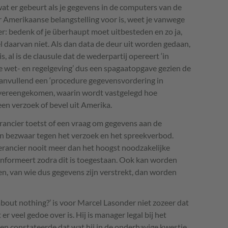
 wat er gebeurt als je gegevens in de computers van de
 Amerikaanse belangstelling voor is, weet je vanwege
ser: bedenk of je überhaupt moet uitbesteden en zo ja,
el daarvan niet. Als dan data de deur uit worden gedaan,
, al is de clausule dat de wederpartij opereert ‘in
 wet- en regelgeving’ dus een spagaatopgave gezien de
anvullend een ‘procedure gegevensvordering in
overeengekomen, waarin wordt vastgelegd hoe
en verzoek of bevel uit Amerika.
rancier toetst of een vraag om gegevens aan de
d in bezwaar tegen het verzoek en het spreekverbod.
erancier nooit meer dan het hoogst noodzakelijke
informeert zodra dit is toegestaan. Ook kan worden
n, van wie dus gegevens zijn verstrekt, dan worden
out nothing?’ is voor Marcel Lasonder niet zozeer dat
 er veel gedoe over is. Hij is manager legal bij het
n constateerde dat wat hij in de onderhavige kwestie