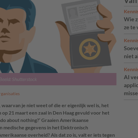
Van
Kenni
Wie zi
ze te
Kenni
Soeve
niet 
Kenni
AI ve
Beeld: Shutterstock
appli
misse
rganisaties
waarvan je niet weet of die er eigenlijk wel is, het
ch op 21 maart een zaal in Den Haag gevuld voor het
 ado about nothing?’ Graaien Amerikaanse
ijn medische gegevens in het Elektronisch
Amerikaanse overheid? Als dat zo is, valt er iets tegen