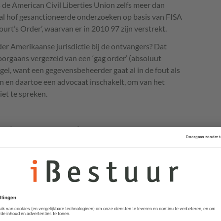
 de American Civil Liberties Union zelfs meer dan
aal hof gesanctioneerde onderzoeken op basis van
FISA
rt’s Order’, waarvan er in 2010 97 zijn verstrekt.
er Amerikaanse jurisdictie bij de ontvangers? Dat
orgaans vergezeld van een ‘gag order’ (absoluut
l, want een gegevensbeheerder gaat al in de fout als
en en daartoe een advocaat inschakelt, om van het
et te spreken.
n (bedrijfs-, persoons-) gegevens is uitbesteed, komen
met hun opdrachtgever in een lastig parket, maar ook in
ond privacy. Vijf wetten en regelingen, zowel nationaal
eide voorschriften vast, waarbij een onderscheid wordt
or de gegevensverwerking en ‘bewerker’. Dit conflict
egevensbeheerder in een spagaat, waarbij hij altijd in
et dan wel van de Nederlands/Europese.
anpak wel erg bizar opereert, kon Leether wel een