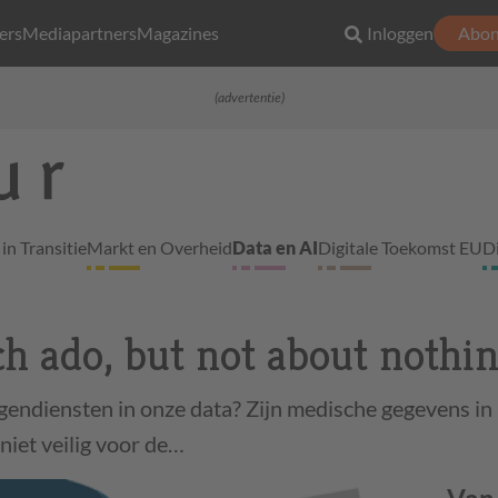
ers
Mediapartners
Magazines
Inloggen
Abon
(advertentie)
in Transitie
Markt en Overheid
Data en AI
Digitale Toekomst EU
D
ch ado, but not about nothi
gendiensten in onze data? Zijn medische gegevens in
niet veilig voor de…