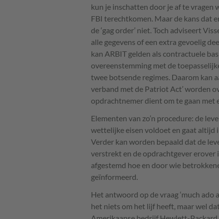
kun je inschatten door je af te vragen
FBI
terechtkomen. Maar de kans dat er
de ‘gag order’ niet. Toch adviseert Vis
alle gegevens of een extra gevoelig de
kan
ARBIT
gelden als contractuele basis
overeenstemming met de toepasselijke
twee botsende regimes. Daarom kan a
verband met de Patriot Act’ worden 
opdrachtnemer dient om te gaan met e
Elementen van zo’n procedure: de leve
wettelijke eisen voldoet en gaat altij
Verder kan worden bepaald dat de lev
verstrekt en de opdrachtgever erover 
afgestemd hoe en door wie betrokkene
geïnformeerd.
Het antwoord op de vraag ‘much ado ab
het niets om het lijf heeft, maar wel dat
Amerikaanse bedrijf Hewlett-Packard e