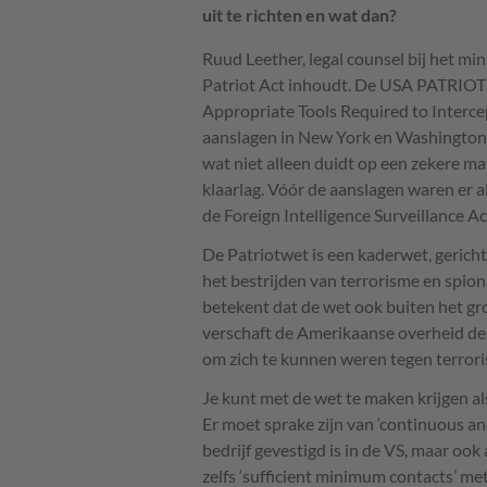
uit te richten en wat dan?
Ruud Leether, legal counsel bij het mini
Patriot Act inhoudt. De
USA
PATRIOT
Appropriate Tools Required to Interc
aanslagen in New York en Washington 
wat niet alleen duidt op een zekere mat
klaarlag. Vóór de aanslagen waren er a
de Foreign Intelligence Surveillance Ac
De Patriotwet is een kaderwet, geric
het bestrijden van terrorisme en spiona
betekent dat de wet ook buiten het gr
verschaft de Amerikaanse overheid de 
om zich te kunnen weren tegen terror
Je kunt met de wet te maken krijgen als
Er moet sprake zijn van ‘continuous an
bedrijf gevestigd is in de VS, maar ook
zelfs ‘sufficient minimum contacts’ met