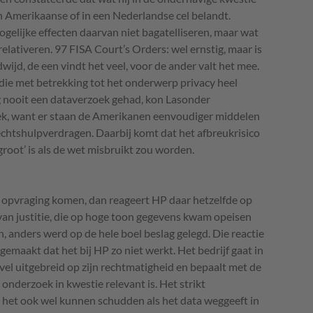
een Amerikaanse of in een Nederlandse cel belandt.
gelijke effecten daarvan niet bagatelliseren, maar wat
 relativeren. 97
FISA
Court’s Orders: wel ernstig, maar is
ldwijd, de een vindt het veel, voor de ander valt het mee.
 die met betrekking tot het onderwerp privacy heel
g nooit een dataverzoek gehad, kon Lasonder
 gek, want er staan de Amerikanen eenvoudiger middelen
rechtshulpverdragen. Daarbij komt dat het afbreukrisico
root’ is als de wet misbruikt zou worden.
 opvraging komen, dan reageert HP daar hetzelfde op
 van justitie, die op hoge toon gegevens kwam opeisen
en, anders werd op de hele boel beslag gelegd. Die reactie
 gemaakt dat het bij HP zo niet werkt. Het bedrijf gaat in
vel uitgebreid op zijn rechtmatigheid en bepaalt met de
onderzoek in kwestie relevant is. Het strikt
 het ook wel kunnen schudden als het data weggeeft in