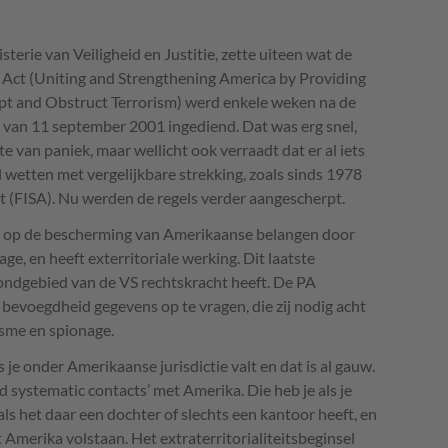
sterie van Veiligheid en Justitie, zette uiteen wat de
Act (Uniting and Strengthening America by Providing
ept and Obstruct Terrorism) werd enkele weken na de
van 11 september 2001 ingediend. Dat was erg snel,
e van paniek, maar wellicht ook verraadt dat er al iets
l wetten met vergelijkbare strekking, zoals sinds 1978
t (
FISA
). Nu werden de regels verder aangescherpt.
ht op de bescherming van Amerikaanse belangen door
ge, en heeft exterritoriale werking. Dit laatste
ondgebied van de VS rechtskracht heeft. De PA
bevoegdheid gegevens op te vragen, die zij nodig acht
isme en spionage.
 je onder Amerikaanse jurisdictie valt en dat is al gauw.
d systematic contacts’ met Amerika. Die heb je als je
 als het daar een dochter of slechts een kantoor heeft, en
 Amerika volstaan. Het extraterritorialiteitsbeginsel