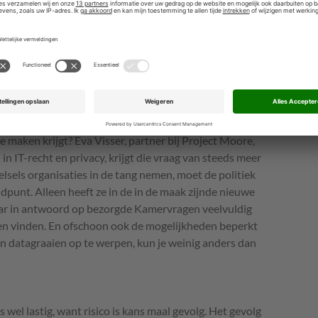
standigheid aanvoeren. Amerika kijkt heel anders tegen
r is het niet in de (grond)wet geregeld, maar geeft het
 er richting aan. Amerikanen zien leven zonder angst als
en Amerikaans staatsburger is, als vreemdeling. In de
maar als andere belangen meespelen krijgen die
 de onduidelijkheid over de impact van de Patriot Act
 maken hebben met ‘een serieus probleem’.
 maken krijgt? Eva Visser, partner bij Project Moore,
n IT-recht en privacy, krijgt die vraag van steeds meer
elsels organisaties in de tang nemen, moet de politiek
ndpunt. Alleen heeft ze in de in de maak zijnde nieuwe
ar in antwoord op bezorgde Kamervragen veelvuldig
n vinden. En ofschoon ook de mogelijkheden beperkt
en datagraaien op te werpen, kun je weinig anders dan
s wel lastig, want risico is kans maal gevolg. Het gevolg