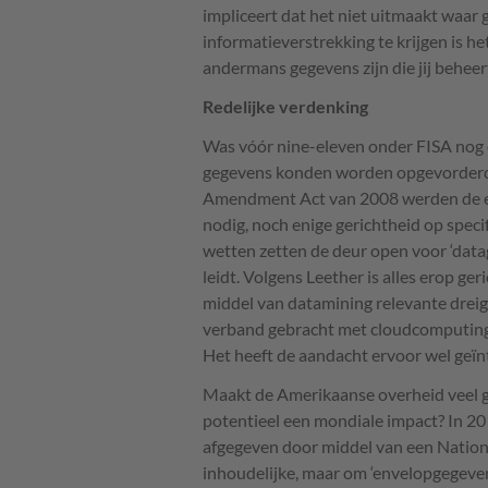
impliceert dat het niet uitmaakt waar 
informatieverstrekking te krijgen is he
andermans gegevens zijn die jij beheer
Redelijke verdenking
Was vóór nine-eleven onder
FISA
nog 
gegevens konden worden opgevorderd,
Amendment Act van 2008 werden de eis
nodig, noch enige gerichtheid op spec
wetten zetten de deur open voor ‘datagr
leidt. Volgens Leether is alles erop ge
middel van datamining relevante dreigi
verband gebracht met cloudcomputing, 
Het heeft de aandacht ervoor wel geïn
Maakt de Amerikaanse overheid veel 
potentieel een mondiale impact? In 2
afgegeven door middel van een Nationa
inhoudelijke, maar om ‘envelopgegeven