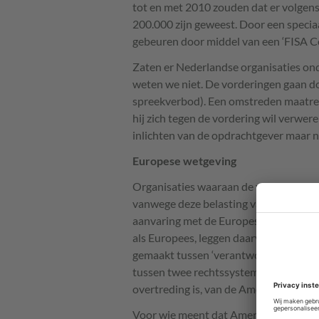
tot en met 2010 zouden dat er volgens
200.000 zijn geweest. Door een speci
gebeuren door middel van een ‘FISA Cou
Zaten er Nederlandse organisaties ond
weten we niet. De vorderingen gaan do
spreekverbod). Een omstreden maatrege
hij zich tegen de vordering wil verwer
inlichten van de opdrachtgever maar ni
Europese wetgeving
Organisaties waaraan de verwerking va
vanwege deze belasting van de relatie 
aanvaring met de Europese wetgeving r
als Europees, leggen daarvoor uitgebr
gemaakt tussen ‘verantwoordelijke’ vo
tussen twee rechtssystemen brengt de g
overtreding is, van de Amerikaanse w
Voor wie meent dat Amerika met haar a