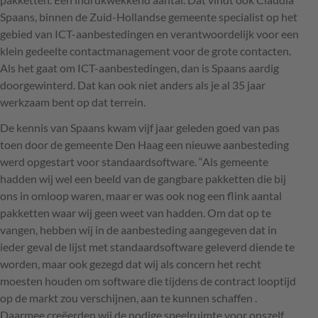
Spaans, binnen de Zuid-Hollandse gemeente specialist op het
gebied van
ICT
-aanbestedingen en verantwoordelijk voor een
klein gedeelte contactmanagement voor de grote contacten.
Als het gaat om
ICT
-aanbestedingen, dan is Spaans aardig
doorgewinterd. Dat kan ook niet anders als je al 35 jaar
werkzaam bent op dat terrein.
De kennis van Spaans kwam vijf jaar geleden goed van pas
toen door de gemeente Den Haag een nieuwe aanbesteding
werd opgestart voor standaardsoftware. “Als gemeente
hadden wij wel een beeld van de gangbare pakketten die bij
ons in omloop waren, maar er was ook nog een flink aantal
pakketten waar wij geen weet van hadden. Om dat op te
vangen, hebben wij in de aanbesteding aangegeven dat in
ieder geval de lijst met standaardsoftware geleverd diende te
worden, maar ook gezegd dat wij als concern het recht
moesten houden om software die tijdens de contract looptijd
op de markt zou verschijnen, aan te kunnen schaffen .
Daarmee creëerden wij de nodige speelruimte voor onszelf.