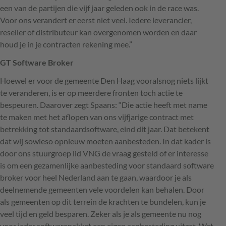
een van de partijen die vijf jaar geleden ook in de race was.
Voor ons verandert er eerst niet veel. Iedere leverancier,
reseller of distributeur kan overgenomen worden en daar
houd je in je contracten rekening mee.”
GT Software Broker
Hoewel er voor de gemeente Den Haag vooralsnog niets lijkt
te veranderen, is er op meerdere fronten toch actie te
bespeuren. Daarover zegt Spaans: “Die actie heeft met name
te maken met het aflopen van ons vijfjarige contract met
betrekking tot standaardsoftware, eind dit jaar. Dat betekent
dat wij sowieso opnieuw moeten aanbesteden. In dat kader is
door ons stuurgroep lid
VNG
de vraag gesteld of er interesse
is om een gezamenlijke aanbesteding voor standaard software
broker voor heel Nederland aan te gaan, waardoor je als
deelnemende gemeenten vele voordelen kan behalen. Door
als gemeenten op dit terrein de krachten te bundelen, kun je
veel tijd en geld besparen. Zeker als je als gemeente nu nog
voor ieder softwarepakket een eigen aanbesteding uitzet. Wat