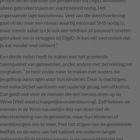
producten en diensten die gemeenten via DigiD aanbieden,
alleen gebruikersnaam en wachtwoord nodig. Het
zogenaamde lage basisniveau. Veel van die dienstverlening
gaat straks naar een niveau waarbij minimaal
SMS
nodig is,
maar steeds vaker zul je ook een telefoon of paspoort moeten
gebruiken om in te loggen bij DigiD. Ik kan mij voorstellen dat
je dat minder snel uitleent.”
Een derde reden heeft te maken met het groeiende
takenpakket van gemeenten, onder andere met betrekking tot
zorgtaken. “Je hebt onder meer te maken met ouders die
jeugdhulp aanvragen voor hun kinderen. Daar is machtigen,
met name bij het aantonen van ouderlijk gezag, een uitkomst.
Dat geldt ook voor de mensen die een beroep doen op de
Wmo (Wet maatschappelijke ondersteuning). Zelf hebben de
mensen in de Wmo nauwelijks iets van doen met de
dienstverlening van de gemeente, maar hun kinderen of
mantelzorgers des te meer. Met het stijgen van de gemiddelde
leeftijd, en de wens van het kabinet om ouderen langer
zelfstandig thuis te laten wonen, is de verwachting dat het