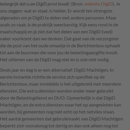
belangrijk dat u uw DigiD privé houdt.’
(Bron:
website DigiD
). Je
zou zeggen: wat er staat, is helder. Er wordt ten strengste
afgeraden om je DigiD te delen met andere personen. Maar
zoals zo vaak, is de praktijk weerbarstig. Kijk eens rond in de
maatschappij en je ziet dat het delen van een DigiD (veel)
vaker voorkomt dan we denken. Dat gaat van de verzorgster
die de post van het oude omaatje in de Berichtenbox ophaalt
tot aan de buurman die voor jou de belastingaangifte invult.
Het uitlenen van de DigiD mag niet en is ook niet nodig.
Sinds jaar en dag is er een alternatief: DigiD Machtigen. In
eerste instantie richtte de service zich specifiek op de
Berichtenbox, maar inmiddels is het uitgebreid met meerdere
diensten. Die extra diensten worden onder meer gebruikt
door de Belastingdienst en
DUO
. Opmerkelijk is dat DigiD
Machtigen, en de extra diensten waar het op aangesloten kan
worden, bij gemeenten nog niet echt op het netvlies staan.
Het aantal gemeenten dat gebruikmaakt van DigiD Machtigen
beperkt zich vooralsnog tot dertig en dan ook alleen nog tot