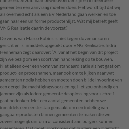
hanteren. Je zult maar bewindvoerder zijn en in meerdere
gemeenten een aanvraag moeten doen. Het wordt tijd dat wij
als overheid echt als een BV Nederland gaan werken en toe
gaan naar een uniforme productenlijst. Wat mij betreft geeft
VNG
Realisatie daarin de voorzet.”
De wens van Marco Robins is niet tegen dovemansoren
gericht en is inmiddels opgepikt door
VNG
Realisatie. Indra
Henneman zegt daarover: “Al vanaf het begin van dit project
zijn we bezig om een soort van handreiking op te bouwen.
Niet alleen over een vorm van standaardisatie als het gaat om
product- en procesnamen, maar ook om te kijken naar wat
gemeenten nodig hebben en moeten doen bij de invoering van
een dergelijke machtigingsvoorziening. Het zou onhandig en
jammer zijn als iedere gemeente de oplossing voor zichzelf
gaat bedenken. Met een aantal gemeenten hebben we
inmiddels een eerste stap gemaakt om een indeling van
gangbare producten binnen gemeenten te maken die we
zoveel mogelijk uniform of consistent aan burgers kunnen
presenteren. Dat moet voorkomen dat burgers een overzicht